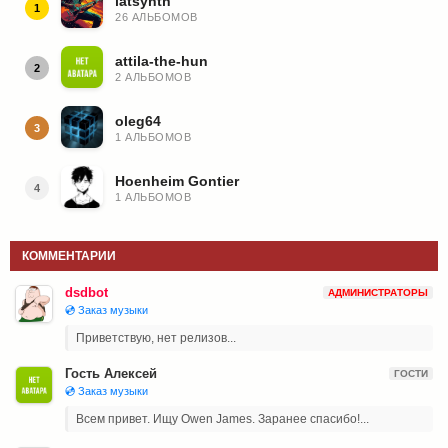
latsynth
1
26 АЛЬБОМОВ
attila-the-hun
2
2 АЛЬБОМОВ
oleg64
3
1 АЛЬБОМОВ
Hoenheim Gontier
4
1 АЛЬБОМОВ
КОММЕНТАРИИ
dsdbot
АДМИНИСТРАТОРЫ
💿 Заказ музыки
Приветствую, нет релизов...
Гость Алексей
ГОСТИ
💿 Заказ музыки
Всем привет. Ищу Owen James. Заранее спасибо!...