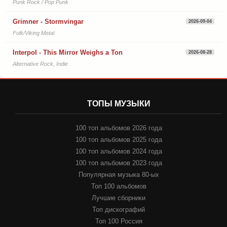
Punk Rock / Pop Punk
Grimner - Stormvingar
2026-09-04
Folk/Viking Metal
Interpol - This Mirror Weighs a Ton
2026-08-28
Alternative Rock, Indie
ТОПЫ МУЗЫКИ
100 топ альбомов 2026 года
100 топ альбомов 2025 года
100 топ альбомов 2024 года
100 топ альбомов 2023 года
Популярная музыка 80-ых
Топ 100 альбомов
Лучшие сборники
Топ дискографий
Топ 100 Россия