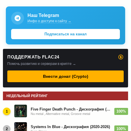
Наш Telegram
Инфо о доступе к сайту →
Подписаться на канал
ПОДДЕРЖАТЬ FLAC24
Помочь развитию и серверам в крипте →
Внести донат (Crypto)
НЕДЕЛЬНЫЙ РЕЙТИНГ
Five Finger Death Punch - Дискография (2008-2026)
100%
1
Nu metal , Alternative metal, Groove metal
Systems In Blue - Дискография (2020-2026)
100%
2