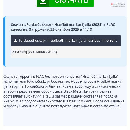
Скачать Fordæðuskapr - Hræflóð markar fjalla (2025) в FLAC
качестве. Загружено: 26 октября 2025 в 11:13
fordaeethuskapr-hraefloeth-markar-fjalla-lossless-m.torrent
[23.97 Kb] (cкачиваний: 26)
Скачать торрент в FLAC без потери качества "Hræflóð markar fjalla"
исполнителя Fordæðuskapr бесплатно. Новый альбом Hræflóð markar
fjalla группы Fordæðuskapr был записан в 2025 году и стилистически
альбом представляет собой смесь Black Metal. Битрейт релиза
составляет 16 бит / 44.1 кГц и размер раздачи составляет порядка
291.94 MB с продолжительностью в 00:38:12 минут. После скачивания
и прослушивания оцените пожалуйста материал и оставьте отзыв.