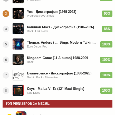
Euro-Disco
Yes - Дискография (1969-2023)
90%
3
Progressive/Art Rock
Калинов Мост - Дискография (1986-2026)
88%
4
Rock, Folk Rock
Thomas Anders / … Sings Modern Talking: The Best hi-res
100%
5
Euro Disco, Pop
Kingdom Come [11 Albums] 1988-2009
100%
6
Rock
Evanescence - Дискография (1998-2026)
100%
7
Gothic Rock / Alternative
Ceyx - Ma-La-Vi-Ta (12'' Maxi-Single)
100%
8
Italo-Disco
ТОП РЕЛИЗЕРОВ ЗА МЕСЯЦ