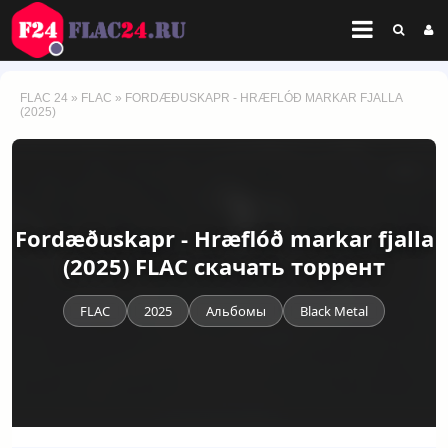
FLAC 24
»
FLAC
» FORDÆÐUSKAPR - HRÆFLÓÐ MARKAR FJALLA
(2025)
Fordæðuskapr - Hræflóð markar fjalla
(2025) FLAC скачать торрент
FLAC
2025
Альбомы
Black Metal