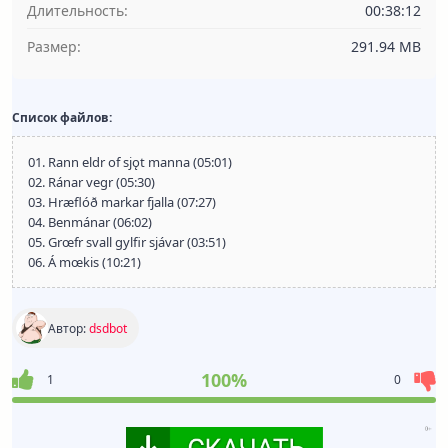
Длительность:
00:38:12
Размер:
291.94 MB
Список файлов:
01. Rann eldr of sjǫt manna (05:01)
02. Ránar vegr (05:30)
03. Hræflóð markar fjalla (07:27)
04. Benmánar (06:02)
05. Grœfr svall gylfir sjávar (03:51)
06. Á mœkis (10:21)
Автор:
dsdbot
100%
1
0