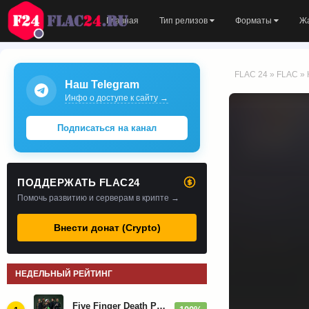
Главная
Тип релизов
Форматы
Ж
FLAC 24
»
FLAC
» 
Наш Telegram
Инфо о доступе к сайту →
Подписаться на канал
ПОДДЕРЖАТЬ FLAC24
Помочь развитию и серверам в крипте →
Внести донат (Crypto)
НЕДЕЛЬНЫЙ РЕЙТИНГ
Five Finger Death Punch - Дискография (2008-2026)