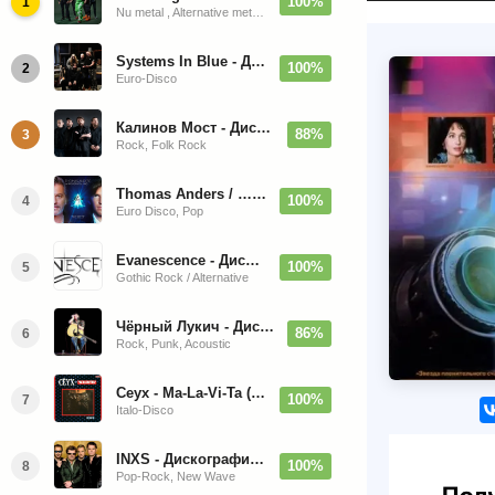
100%
1
Nu metal , Alternative metal, Groove metal
Systems In Blue - Дискография (2020-2026)
100%
2
Euro-Disco
Калинов Мост - Дискография (1986-2026)
88%
3
Rock, Folk Rock
Thomas Anders / … Sings Modern Talking: The Best hi-res
100%
4
Euro Disco, Pop
Evanescence - Дискография (1998-2026)
100%
5
Gothic Rock / Alternative
Чёрный Лукич - Дискография (1987-2014)
86%
6
Rock, Punk, Acoustic
Ceyx - Ma-La-Vi-Ta (12'' Maxi-Single)
100%
7
Italo-Disco
INXS - Дискография (1981-2004)
100%
8
Pop-Rock, New Wave