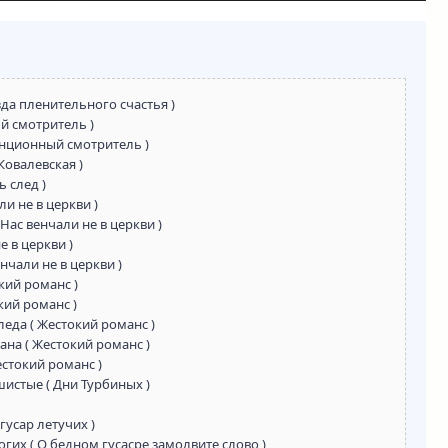
зда пленительного счастья )
ый смотритель )
анционный смотритель )
Ковалевская )
ь след )
и не в церкви )
 Нас венчали не в церкви )
е в церкви )
нчали не в церкви )
кий романс )
ий романс )
еда ( Жестокий романс )
на ( Жестокий романс )
естокий романс )
истые ( Дни Турбиных )
гусар летучих )
огих ( О бедном гусасре замолвите слово )