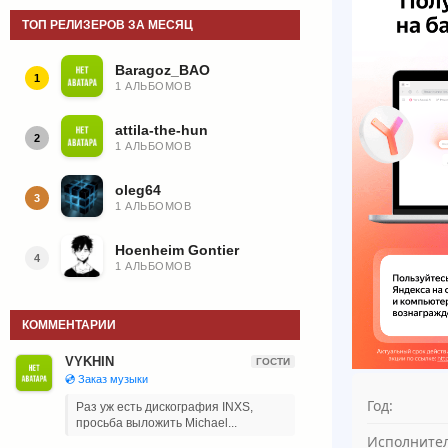
ТОП РЕЛИЗЕРОВ ЗА МЕСЯЦ
Baragoz_BAO
1
1 АЛЬБОМОВ
attila-the-hun
2
1 АЛЬБОМОВ
oleg64
3
1 АЛЬБОМОВ
Hoenheim Gontier
4
1 АЛЬБОМОВ
КОММЕНТАРИИ
VYKHIN
ГОСТИ
💿 Заказ музыки
Год:
Раз уж есть дискография INXS,
просьба выложить Michael...
Исполнител