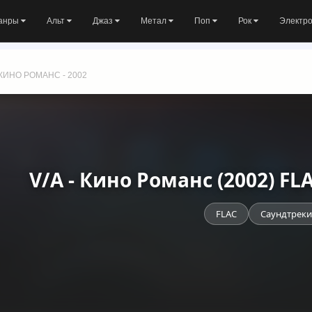
анры
Альт
Джаз
Метал
Поп
Рок
Электр
КИНО РОМАНС - 2002
V/A - Кино Романс (2002) FL
FLAC
Саундтреки