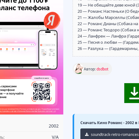
19 — Не обещайте деве юной (
20 — Романс Настеньки (О бед
21 — Жалобы Марселлы (Собака
22 — Романс Дианы (Собака на 
23 — Романс Теодоро (Собака н
24 — Ланфрен — Ланфра (Гарде
25 — Песня о любви — (Гардем
26 — Разлука — (Гардемарины, 
Автор:
dsdbot
Скачать Кино Романс - 2002 в 
2002
soundtrack-retro-romances-
ь:
V/A