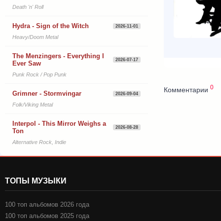
Death 'n' Roll
Hydra - Sign of the Witch
2026-11-01
Heavy/Doom Metal
The Menzingers - Everything I
2026-07-17
Ever Saw
Punk Rock / Pop Punk
0
Комментарии
Grimner - Stormvingar
2026-09-04
Folk/Viking Metal
Interpol - This Mirror Weighs a
2026-08-28
Ton
Alternative Rock, Indie
ТОПЫ МУЗЫКИ
100 топ альбомов 2026 года
100 топ альбомов 2025 года