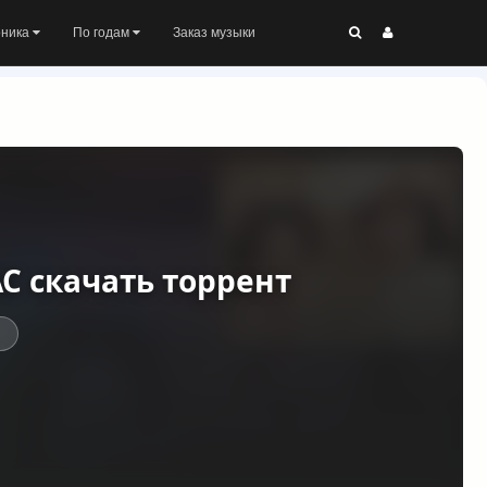
оника
По годам
Заказ музыки
AC скачать торрент