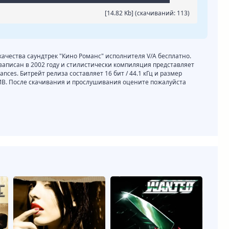
[14.82 Kb] (cкачиваний: 113)
 качества саундтрек "Кино Романс" исполнителя V/A бесплатно.
записан в 2002 году и стилистически компиляция представляет
mances. Битрейт релиза составляет 16 бит / 44.1 кГц и размер
 MB. После скачивания и прослушивания оцените пожалуйста