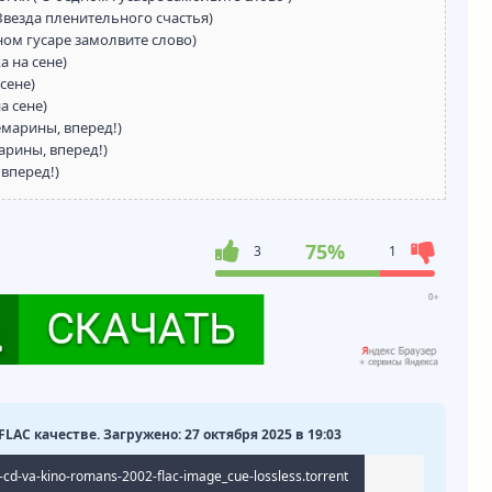
Звезда пленительного счастья)
ном гусаре замолвите слово)
 на сене)
сене)
а сене)
марины, вперед!)
арины, вперед!)
вперед!)
75%
3
1
FLAC качестве. Загружено: 27 октября 2025 в 19:03
cd-va-kino-romans-2002-flac-image_cue-lossless.torrent