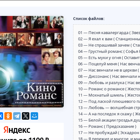
Список файлов:
01 — Песня кавалергарда ( Зве
02 — Я ехал к вам ( Станционн
03 — Не спрашивай зачем ( Ст
04 — Грустный романс ( Софья 
05 — Есть муки у огня ( Оставит
06 — Поцелуй меня ( Нас венчал
07 — Нас венчали не в церкви (
08 — Диссонанс ( Нас венчали н
09 — Любовь и разлука ( Нас ве
10 — Романс о романсе ( Жесто
11 — Мохнатый шмель ( Жесток
12 — Под лаской плюшевого пл
13 — Любовь — волшебная стра
14 — А на последок я скажу ( Ж
15 — Белой акации гроздья душ
16 — Романс ( Предсказание )
17 — Не пробуждай ( Эскадрон 
18 — Я пережил и многое, и мн