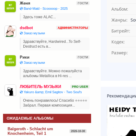
Женя
ГОСТИ
Альбом:
💿 Band-Maid - Scooooop - 2025
Здесь тоже ALAC...
Жанры:
So
dsdbot
АДМИНИСТРАТОРЫ
Битрейт:
💿 Заказ музыки
Кодек:
Здравствуйте, Hardwired...To Self-
Destruct есть в...
Размер:
Рики
ГОСТИ
💿 Заказ музыки
Здравствуйте. Можно пожалуйста
альбомы Metallica в Hi-res ...
ЛЮБИТЕЛЬ МУЗЫКИ
PRO USER
💿 Yakuro &amp; Emil Sagitov - Two Soul's
Рекомендаци
Очень понравилось! Спасибо ⭐⭐⭐⭐⭐
Забрал. Первая композиция...
ОЖИДАЕМЫЕ АЛЬБОМЫ
Balgeroth - Schlacht um
2026-10-30
Knochenheim, Teil 1