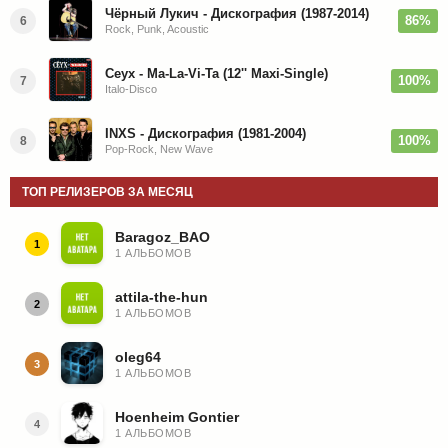
Чёрный Лукич - Дискография (1987-2014)
86%
6
Rock, Punk, Acoustic
Ceyx - Ma-La-Vi-Ta (12'' Maxi-Single)
100%
7
Italo-Disco
INXS - Дискография (1981-2004)
100%
8
Pop-Rock, New Wave
ТОП РЕЛИЗЕРОВ ЗА МЕСЯЦ
Baragoz_BAO
1
1 АЛЬБОМОВ
attila-the-hun
2
1 АЛЬБОМОВ
oleg64
3
1 АЛЬБОМОВ
Hoenheim Gontier
4
1 АЛЬБОМОВ