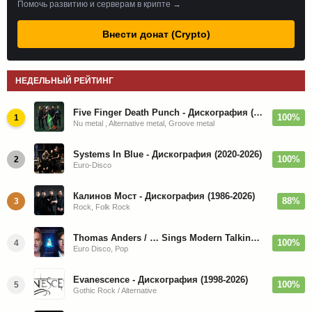
Помочь развитию и серверам в крипте →
Внести донат (Crypto)
НЕДЕЛЬНЫЙ РЕЙТИНГ
Five Finger Death Punch - Дискография (2008-2026)
100%
1
Nu metal , Alternative metal, Groove metal
Systems In Blue - Дискография (2020-2026)
100%
2
Euro-Disco
Калинов Мост - Дискография (1986-2026)
88%
3
Rock, Folk Rock
Thomas Anders / … Sings Modern Talking: The Best hi-res
100%
4
Euro Disco, Pop
Evanescence - Дискография (1998-2026)
100%
5
Gothic Rock / Alternative