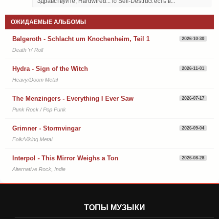
Здравствуйте, Hardwired...To Self-Destruct есть в...
ОЖИДАЕМЫЕ АЛЬБОМЫ
Balgeroth - Schlacht um Knochenheim, Teil 1
2026-10-30
Death 'n' Roll
Hydra - Sign of the Witch
2026-11-01
Heavy/Doom Metal
The Menzingers - Everything I Ever Saw
2026-07-17
Punk Rock / Pop Punk
Grimner - Stormvingar
2026-09-04
Folk/Viking Metal
Interpol - This Mirror Weighs a Ton
2026-08-28
Alternative Rock, Indie
ТОПЫ МУЗЫКИ