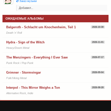
💿 Заказ музыки
Добавил...
ОЖИДАЕМЫЕ АЛЬБОМЫ
Balgeroth - Schlacht um Knochenheim, Teil 1
2026-10-30
Death 'n' Roll
Hydra - Sign of the Witch
2026-11-01
Heavy/Doom Metal
The Menzingers - Everything I Ever Saw
2026-07-17
Punk Rock / Pop Punk
Grimner - Stormvingar
2026-09-04
Folk/Viking Metal
Interpol - This Mirror Weighs a Ton
2026-08-28
Alternative Rock, Indie