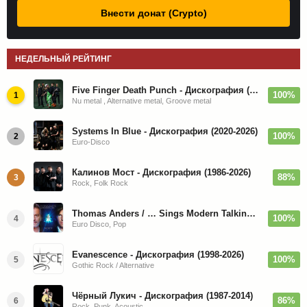
Внести донат (Crypto)
НЕДЕЛЬНЫЙ РЕЙТИНГ
Five Finger Death Punch - Дискография (2008-2026)
100%
1
Nu metal , Alternative metal, Groove metal
Systems In Blue - Дискография (2020-2026)
100%
2
Euro-Disco
Калинов Мост - Дискография (1986-2026)
88%
3
Rock, Folk Rock
Thomas Anders / … Sings Modern Talking: The Best hi-res
100%
4
Euro Disco, Pop
Evanescence - Дискография (1998-2026)
100%
5
Gothic Rock / Alternative
Чёрный Лукич - Дискография (1987-2014)
86%
6
Rock, Punk, Acoustic