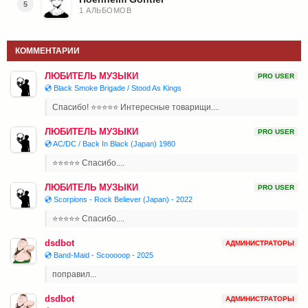
5
1 АЛЬБОМОВ
КОММЕНТАРИИ
ЛЮБИТЕЛЬ МУЗЫКИ
PRO USER
💿 Black Smoke Brigade / Stood As Kings
Спасибо! ⭐⭐⭐⭐⭐ Интересные товарищи....
ЛЮБИТЕЛЬ МУЗЫКИ
PRO USER
💿 AC/DC / Back In Black (Japan) 1980
⭐⭐⭐⭐⭐ Спасибо....
ЛЮБИТЕЛЬ МУЗЫКИ
PRO USER
💿 Scorpions - Rock Believer (Japan) - 2022
⭐⭐⭐⭐⭐ Спасибо....
dsdbot
АДМИНИСТРАТОРЫ
💿 Band-Maid - Scooooop - 2025
поправил...
dsdbot
АДМИНИСТРАТОРЫ