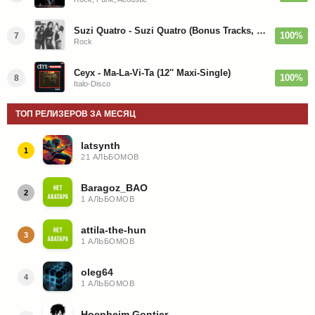
Suzi Quatro - Suzi Quatro (Bonus Tracks, Remaster) 1973/2022
100%
7
Rock
Ceyx - Ma-La-Vi-Ta (12'' Maxi-Single)
100%
8
Italo-Disco
ТОП РЕЛИЗЕРОВ ЗА МЕСЯЦ
latsynth
1
21 АЛЬБОМОВ
Baragoz_BAO
2
1 АЛЬБОМОВ
attila-the-hun
3
1 АЛЬБОМОВ
oleg64
4
1 АЛЬБОМОВ
Hoenheim Gontier