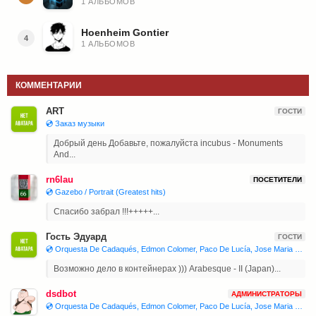
1 АЛЬБОМОВ
Hoenheim Gontier
4
1 АЛЬБОМОВ
КОММЕНТАРИИ
ART
ГОСТИ
💿 Заказ музыки
Добрый день Добавьте, пожалуйста incubus - Monuments
And...
rn6lau
ПОСЕТИТЕЛИ
💿 Gazebo / Portrait (Greatest hits)
Спасибо забрал !!!+++++...
Гость Эдуард
ГОСТИ
💿 Orquesta De Cadaqués, Edmon Colomer, Paco De Lucía, Jose Maria Bandera, Juan Manuel Cañizares 'Joaquín Rodrigo - Concierto De Aranjuez, Isaac Albéniz - Iberia'
Возможно дело в контейнерах ))) Arabesque - II (Japan)...
dsdbot
АДМИНИСТРАТОРЫ
💿 Orquesta De Cadaqués, Edmon Colomer, Paco De Lucía, Jose Maria Bandera, Juan Manuel Cañizares 'Joaquín Rodrigo - Concierto De Aranjuez, Isaac Albéniz - Iberia'