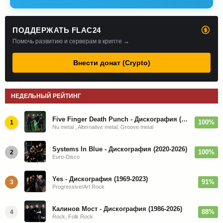
ПОДДЕРЖАТЬ FLAC24
Помочь развитию и серверам в крипте →
Внести донат (Crypto)
НЕДЕЛЬНЫЙ РЕЙТИНГ
Five Finger Death Punch - Дискография (2008-2026)
100%
1
Nu metal , Alternative metal, Groove metal
Systems In Blue - Дискография (2020-2026)
100%
2
Euro-Disco
Yes - Дискография (1969-2023)
91%
3
Progressive/Art Rock
Калинов Мост - Дискография (1986-2026)
88%
4
Rock, Folk Rock