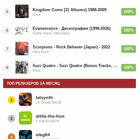
Kingdom Come [11 Albums] 1988-2009
100%
5
Rock
Evanescence - Дискография (1998-2026)
100%
6
Gothic Rock / Alternative
Scorpions - Rock Believer (Japan) - 2022
100%
7
Hard Rock
Suzi Quatro - Suzi Quatro (Bonus Tracks, Remaster) 1973/2022
100%
8
Rock
ТОП РЕЛИЗЕРОВ ЗА МЕСЯЦ
latsynth
1
26 АЛЬБОМОВ
attila-the-hun
2
2 АЛЬБОМОВ
oleg64
3