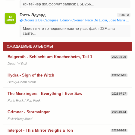
контейнер dsf, формат записи: DSD256...
Гость Эдуард
ГОСТИ
💿 Orquesta De Cadaqués, Edmon Colomer, Paco De Lucía, Jose Maria Bandera, Juan Manuel Cañizares 'Joaquín Rodrigo - Concierto De Aranjuez, Isaac Albéniz - Iberia'
Может я что то недопонимаю но у вас файл DSF а на
сайте...
ОЖИДАЕМЫЕ АЛЬБОМЫ
Balgeroth - Schlacht um Knochenheim, Teil 1
2026-10-30
Death 'n' Roll
Hydra - Sign of the Witch
2026-11-01
Heavy/Doom Metal
The Menzingers - Everything I Ever Saw
2026-07-17
Punk Rock / Pop Punk
Grimner - Stormvingar
2026-09-04
Folk/Viking Metal
Interpol - This Mirror Weighs a Ton
2026-08-28