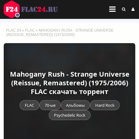
FLAC 24
»
FLAC
» MAHOGANY RUSH - STRANGE UNIVERSE
(REISSUE, REMASTERED) (1975/2006)
Mahogany Rush - Strange Universe
(Reissue, Remastered) (1975/2006)
FLAC скачать торрент
FLAC
70-ые
Альбомы
Hard Rock
Psychedelic Rock