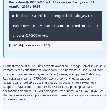
Remastered) (1975/2006) в FLAC качестве. Загружено: 31
октября 2025 в 16:16
hard-rock-psychedelic-rock-prog-rock-cd-mahogany-rush-
strange-universe-1975-2006-just-a-minute-records-min-013-2-f-
rutracker-6270906.torrent
[14.66 Kb] (cкачиваний: 107)
Скачать торрент в FLAC без потери качества "Strange Universe (Reissue,
Remastered)" исполнителя Mahogany Rush бесплатно. Новый альбом
Strange Universe (Reissue, Remastered) канадской группы Mahogany
Rush был записан в 1975/2006 году и стилистически альбом
представляет собой смесь Hard Rock, Psychedelic Rock, Prog Rock.
Битрейт релиза составляет 16 бит / 44.1 кГц и размер раздачи
составляет порядка 338 MB с продолжительностью в 00:42:50 минут.
После скачивания и прослушивания оцените пожалуйста материал и
оставьте отзыв.