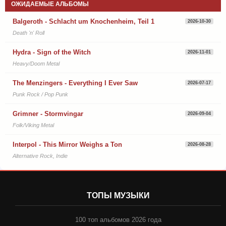
ОЖИДАЕМЫЕ АЛЬБОМЫ
Balgeroth - Schlacht um Knochenheim, Teil 1
2026-10-30
Death 'n' Roll
Hydra - Sign of the Witch
2026-11-01
Heavy/Doom Metal
The Menzingers - Everything I Ever Saw
2026-07-17
Punk Rock / Pop Punk
Grimner - Stormvingar
2026-09-04
Folk/Viking Metal
Interpol - This Mirror Weighs a Ton
2026-08-28
Alternative Rock, Indie
ТОПЫ МУЗЫКИ
100 топ альбомов 2026 года