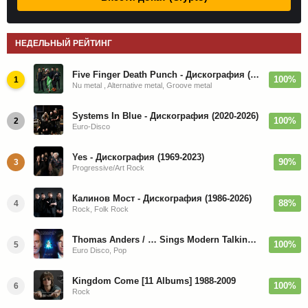
НЕДЕЛЬНЫЙ РЕЙТИНГ
Five Finger Death Punch - Дискография (2008-2026)
100%
1
Nu metal , Alternative metal, Groove metal
Systems In Blue - Дискография (2020-2026)
100%
2
Euro-Disco
Yes - Дискография (1969-2023)
90%
3
Progressive/Art Rock
Калинов Мост - Дискография (1986-2026)
88%
4
Rock, Folk Rock
Thomas Anders / … Sings Modern Talking: The Best hi-res
100%
5
Euro Disco, Pop
Kingdom Come [11 Albums] 1988-2009
100%
6
Rock