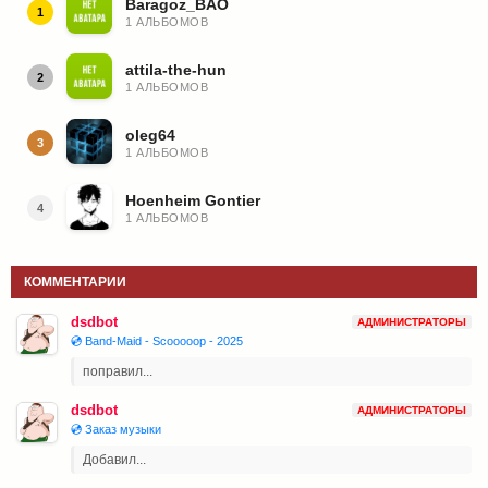
Baragoz_BAO
1
1 АЛЬБОМОВ
attila-the-hun
2
1 АЛЬБОМОВ
oleg64
3
1 АЛЬБОМОВ
Hoenheim Gontier
4
1 АЛЬБОМОВ
КОММЕНТАРИИ
dsdbot
АДМИНИСТРАТОРЫ
💿 Band-Maid - Scooooop - 2025
поправил...
dsdbot
АДМИНИСТРАТОРЫ
💿 Заказ музыки
Добавил...