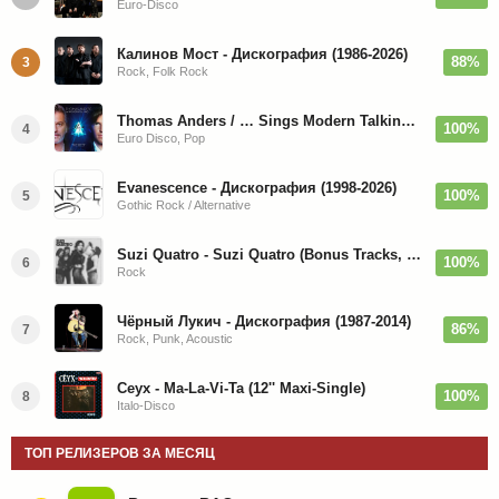
Euro-Disco
Калинов Мост - Дискография (1986-2026)
88%
3
Rock, Folk Rock
Thomas Anders / … Sings Modern Talking: The Best hi-res
100%
4
Euro Disco, Pop
Evanescence - Дискография (1998-2026)
100%
5
Gothic Rock / Alternative
Suzi Quatro - Suzi Quatro (Bonus Tracks, Remaster) 1973/2022
100%
6
Rock
Чёрный Лукич - Дискография (1987-2014)
86%
7
Rock, Punk, Acoustic
Ceyx - Ma-La-Vi-Ta (12'' Maxi-Single)
100%
8
Italo-Disco
ТОП РЕЛИЗЕРОВ ЗА МЕСЯЦ