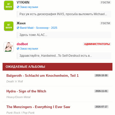
VYKHIN
ГОСТИ
💿 Заказ музыки
Раз уж есть дискография INXS, просьба выложить Michael...
Женя
ГОСТИ
💿 Band-Maid - Scooooop - 2025
Здесь тоже ALAC...
dsdbot
АДМИНИСТРАТОРЫ
💿 Заказ музыки
Здравствуйте, Hardwired...To Self-Destruct есть в...
ОЖИДАЕМЫЕ АЛЬБОМЫ
Balgeroth - Schlacht um Knochenheim, Teil 1
2026-10-30
Death 'n' Roll
Hydra - Sign of the Witch
2026-11-01
Heavy/Doom Metal
The Menzingers - Everything I Ever Saw
2026-07-17
Punk Rock / Pop Punk