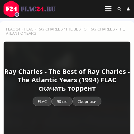
FLAC 24
»
FLAC
» RAY CHARLES / THE BEST OF RAY CHARLES - THE
ATLANTIC YEARS
Ray Charles - The Best of Ray Charles -
The Atlantic Years (1994) FLAC
скачать торрент
FLAC
90-ые
Сборники