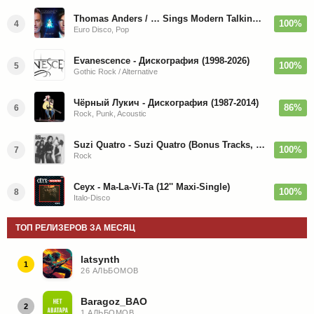
Thomas Anders / … Sings Modern Talking: The Best hi-res
100%
4
Euro Disco, Pop
Evanescence - Дискография (1998-2026)
100%
5
Gothic Rock / Alternative
Чёрный Лукич - Дискография (1987-2014)
86%
6
Rock, Punk, Acoustic
Suzi Quatro - Suzi Quatro (Bonus Tracks, Remaster) 1973/2022
100%
7
Rock
Ceyx - Ma-La-Vi-Ta (12'' Maxi-Single)
100%
8
Italo-Disco
ТОП РЕЛИЗЕРОВ ЗА МЕСЯЦ
latsynth
1
26 АЛЬБОМОВ
Baragoz_BAO
2
1 АЛЬБОМОВ