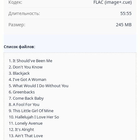
Кодек:
FLAC (image+.cue)
Длительность:
55:55
Размер:
245 MB
Список файлов:
1. It Should've Been Me
2. Don't You Know
3. Blackjack
4. I've Got A Woman
5. What Would I Do Without You
6. Greenbacks
7. Come Back Baby
8. A Fool For You
9. This Little Girl Of Mine
10. Hallelujah I Love Her So
11. Lonely Avenue
12. It's Alright
13. Ain't That Love