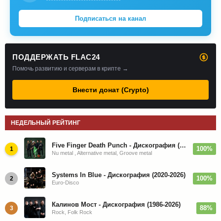
Подписаться на канал
ПОДДЕРЖАТЬ FLAC24
Помочь развитию и серверам в крипте →
Внести донат (Crypto)
НЕДЕЛЬНЫЙ РЕЙТИНГ
Five Finger Death Punch - Дискография (2008-2026)
100%
1
Nu metal , Alternative metal, Groove metal
Systems In Blue - Дискография (2020-2026)
100%
2
Euro-Disco
Калинов Мост - Дискография (1986-2026)
88%
3
Rock, Folk Rock