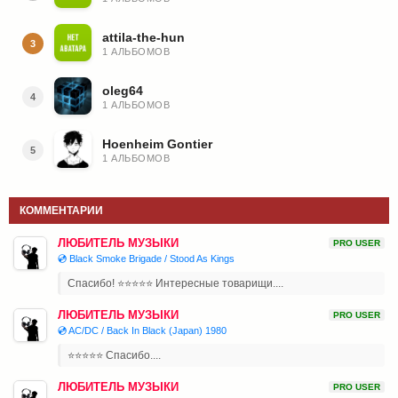
attila-the-hun
3
1 АЛЬБОМОВ
oleg64
4
1 АЛЬБОМОВ
Hoenheim Gontier
5
1 АЛЬБОМОВ
КОММЕНТАРИИ
ЛЮБИТЕЛЬ МУЗЫКИ
PRO USER
💿 Black Smoke Brigade / Stood As Kings
Спасибо! ⭐⭐⭐⭐⭐ Интересные товарищи....
ЛЮБИТЕЛЬ МУЗЫКИ
PRO USER
💿 AC/DC / Back In Black (Japan) 1980
⭐⭐⭐⭐⭐ Спасибо....
ЛЮБИТЕЛЬ МУЗЫКИ
PRO USER