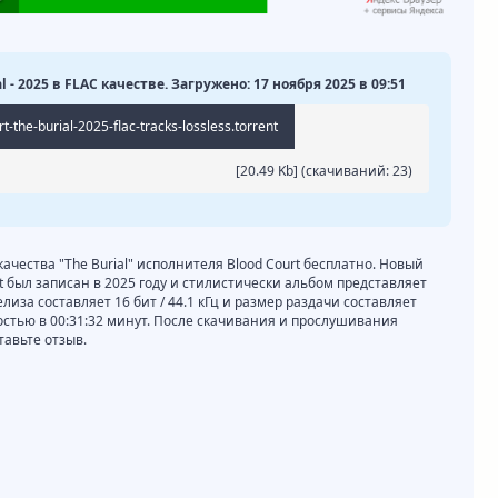
al - 2025 в FLAC качестве. Загружено: 17 ноября 2025 в 09:51
-the-burial-2025-flac-tracks-lossless.torrent
[20.49 Kb] (cкачиваний: 23)
качества "The Burial" исполнителя Blood Court бесплатно. Новый
rt был записан в 2025 году и стилистически альбом представляет
елиза составляет 16 бит / 44.1 кГц и размер раздачи составляет
остью в 00:31:32 минут. После скачивания и прослушивания
тавьте отзыв.