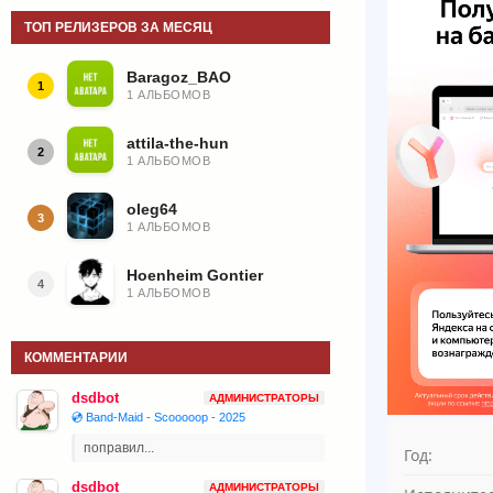
ТОП РЕЛИЗЕРОВ ЗА МЕСЯЦ
Baragoz_BAO
1
1 АЛЬБОМОВ
attila-the-hun
2
1 АЛЬБОМОВ
oleg64
3
1 АЛЬБОМОВ
Hoenheim Gontier
4
1 АЛЬБОМОВ
КОММЕНТАРИИ
dsdbot
АДМИНИСТРАТОРЫ
💿 Band-Maid - Scooooop - 2025
поправил...
Год:
dsdbot
АДМИНИСТРАТОРЫ