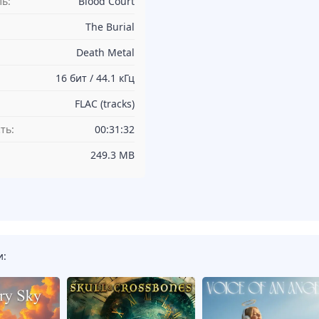
ь:
Blood Court
The Burial
Death Metal
16 бит / 44.1 кГц
FLAC (tracks)
ть:
00:31:32
249.3 MB
и: