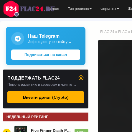
Главная
Тип релизов
Форматы
Ж
FLAC 24
»
FLAC
» 
Наш Telegram
Инфо о доступе к сайту →
Подписаться на канал
ПОДДЕРЖАТЬ FLAC24
Помочь развитию и серверам в крипте →
Внести донат (Crypto)
НЕДЕЛЬНЫЙ РЕЙТИНГ
Five Finger Death Punch - Дискография (2008-2026)