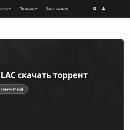
оника
По годам
Заказ музыки
) FLAC скачать торрент
Heavy Metal