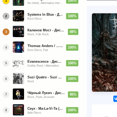
100%
1
Nu metal , Alternative metal, Groove metal
Systems In Blue - Дискография (2020-2026)
100%
2
Euro-Disco
Калинов Мост - Дискография (1986-2026)
88%
3
Rock, Folk Rock
Thomas Anders / … Sings Modern Talking: The Best hi-res
100%
4
Euro Disco, Pop
Evanescence - Дискография (1998-2026)
100%
5
Gothic Rock / Alternative
Suzi Quatro - Suzi Quatro (Bonus Tracks, Remaster) 1973/2022
100%
6
Rock
Чёрный Лукич - Дискография (1987-2014)
86%
7
Rock, Punk, Acoustic
Ceyx - Ma-La-Vi-Ta (12'' Maxi-Single)
100%
8
Italo-Disco