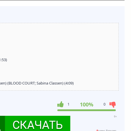
:53)
assen) (BLOOD COURT; Sabina Classen) (4:09)
100%
1
0