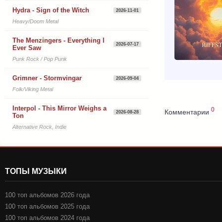
Hydra - Sign of the Witch
2026-11-01
Heavy/Doom Metal
The Menzingers - Everything I
2026-07-17
Ever Saw
Punk Rock / Pop Punk
Grimner - Stormvingar
2026-09-04
Folk/Viking Metal
Interpol - This Mirror Weighs a
0
Комментарии
2026-08-28
Ton
Alternative Rock, Indie
ТОПЫ МУЗЫКИ
100 топ альбомов 2026 года
100 топ альбомов 2025 года
100 топ альбомов 2024 года