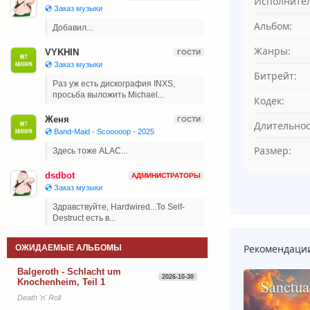
Исполнител
💿 Заказ музыки
Альбом:
Добавил...
Жанры:
VYKHIN
ГОСТИ
💿 Заказ музыки
Битрейт:
Раз уж есть дискография INXS,
просьба выложить Michael...
Кодек:
Женя
ГОСТИ
Длительнос
💿 Band-Maid - Scooooop - 2025
Размер:
Здесь тоже ALAC...
dsdbot
АДМИНИСТРАТОРЫ
💿 Заказ музыки
Здравствуйте, Hardwired...To Self-
Destruct есть в...
Рекомендаци
ОЖИДАЕМЫЕ АЛЬБОМЫ
Balgeroth - Schlacht um
2026-10-30
Knochenheim, Teil 1
Death 'n' Roll