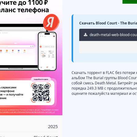
Скачать Blood Court - The Buri
death-metal-web-blood-court
Скачать торрент в FLAC без потери 
альбом The Burial группы Blood Cou
собой смесь Death Metal. Битрейт р
порядка 249.3 MB с продолжительн
оцените пожалуйста материал и ос
2025