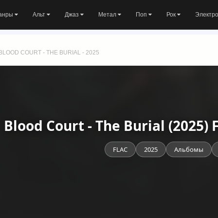
анры
Альт
Джаз
Метал
Поп
Рок
Электр
BLOOD COURT - THE BURIAL - 2025
Blood Court - The Burial (2025
FLAC
2025
Альбомы