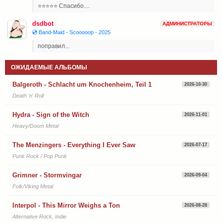
⭐⭐⭐⭐⭐ Спасибо....
dsdbot
АДМИНИСТРАТОРЫ
💿 Band-Maid - Scooooop - 2025
поправил...
ОЖИДАЕМЫЕ АЛЬБОМЫ
Balgeroth - Schlacht um Knochenheim, Teil 1
2026-10-30
Death 'n' Roll
Hydra - Sign of the Witch
2026-11-01
Heavy/Doom Metal
The Menzingers - Everything I Ever Saw
2026-07-17
Punk Rock / Pop Punk
Grimner - Stormvingar
2026-09-04
Folk/Viking Metal
Interpol - This Mirror Weighs a Ton
2026-08-28
Alternative Rock, Indie