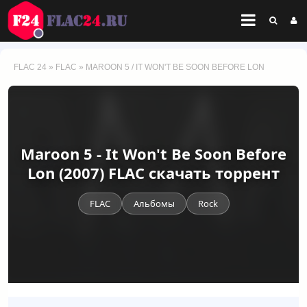
FLAC 24
»
FLAC
» MAROON 5 / IT WON'T BE SOON BEFORE LON
Maroon 5 - It Won't Be Soon Before
Lon (2007) FLAC скачать торрент
FLAC
Альбомы
Rock