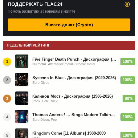
ПОДДЕРЖАТЬ FLAC24
Помочь развитию и серверам в крипте →
Внести донат (Crypto)
НЕДЕЛЬНЫЙ РЕЙТИНГ
Five Finger Death Punch - Дискография (2008-2026)
100%
1
Nu metal , Alternative metal, Groove metal
Systems In Blue - Дискография (2020-2026)
100%
2
Euro-Disco
Калинов Мост - Дискография (1986-2026)
88%
3
Rock, Folk Rock
Thomas Anders / … Sings Modern Talking: The Best hi-res
100%
4
Euro Disco, Pop
Kingdom Come [11 Albums] 1988-2009
100%
5