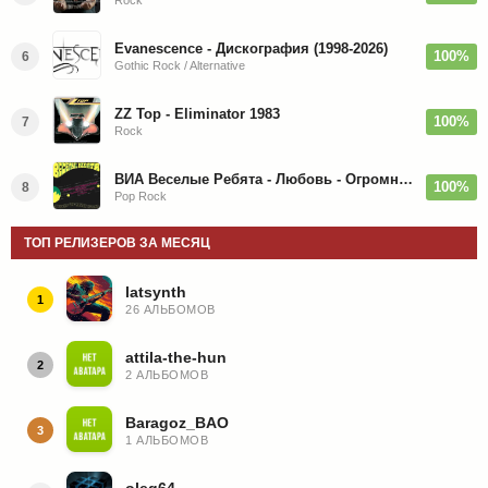
Rock
Evanescence - Дискография (1998-2026)
100%
6
Gothic Rock / Alternative
ZZ Top - Eliminator 1983
100%
7
Rock
ВИА Веселые Ребята - Любовь - Огромная Страна - 1974/2026
100%
8
Pop Rock
ТОП РЕЛИЗЕРОВ ЗА МЕСЯЦ
latsynth
1
26 АЛЬБОМОВ
attila-the-hun
2
2 АЛЬБОМОВ
Baragoz_BAO
3
1 АЛЬБОМОВ
oleg64