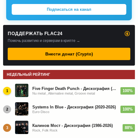
Подписаться на канал
ПОДДЕРЖАТЬ FLAC24
Помочь развитию и серверам в крипте →
Внести донат (Crypto)
НЕДЕЛЬНЫЙ РЕЙТИНГ
Five Finger Death Punch - Дискография (2008-2026)
100%
1
Nu metal , Alternative metal, Groove metal
Systems In Blue - Дискография (2020-2026)
100%
2
Euro-Disco
Калинов Мост - Дискография (1986-2026)
88%
3
Rock, Folk Rock