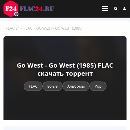
FLAC 24
»
FLAC
» GO WEST - GO WEST (1985)
Go West - Go West (1985) FLAC
скачать торрент
FLAC
80-ые
Альбомы
Pop