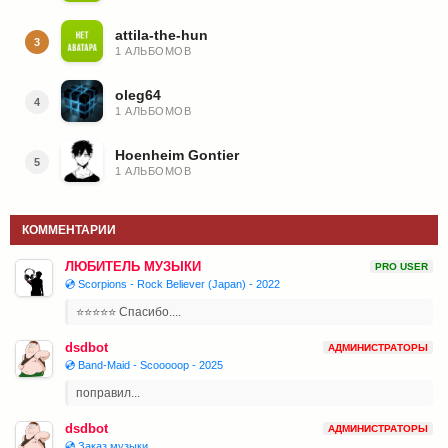
attila-the-hun
3
1 АЛЬБОМОВ
oleg64
4
1 АЛЬБОМОВ
Hoenheim Gontier
5
1 АЛЬБОМОВ
КОММЕНТАРИИ
ЛЮБИТЕЛЬ МУЗЫКИ
PRO USER
💿 Scorpions - Rock Believer (Japan) - 2022
⭐⭐⭐⭐⭐ Спасибо....
dsdbot
АДМИНИСТРАТОРЫ
💿 Band-Maid - Scooooop - 2025
поправил...
dsdbot
АДМИНИСТРАТОРЫ
💿 Заказ музыки