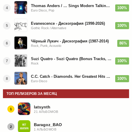
Thomas Anders / … Sings Modern Talking: The Best hi-res
100%
4
Euro Disco, Pop
Evanescence - Дискография (1998-2026)
100%
5
Gothic Rock / Alternative
Чёрный Лукич - Дискография (1987-2014)
86%
6
Rock, Punk, Acoustic
Suzi Quatro - Suzi Quatro (Bonus Tracks, Remaster) 1973/2022
100%
7
Rock
C.C. Catch - Diamonds. Her Greatest Hits 1988
100%
8
Euro-Disco
ТОП РЕЛИЗЕРОВ ЗА МЕСЯЦ
latsynth
1
21 АЛЬБОМОВ
Baragoz_BAO
2
1 АЛЬБОМОВ