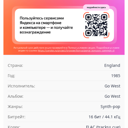
Страна:
England
Год:
1985
Исполнитель:
Go West
Альбом:
Go West
Жанры:
Synth-pop
Битрейт:
16 бит / 44.1 кГц
Кодек:
FLAC (tracks+.cue)