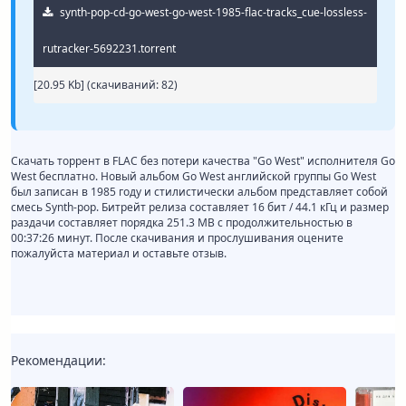
synth-pop-cd-go-west-go-west-1985-flac-tracks_cue-lossless-
rutracker-5692231.torrent
[20.95 Kb] (cкачиваний: 82)
Скачать торрент в FLAC без потери качества "Go West" исполнителя Go
West бесплатно. Новый альбом Go West английской группы Go West
был записан в 1985 году и стилистически альбом представляет собой
смесь Synth-pop. Битрейт релиза составляет 16 бит / 44.1 кГц и размер
раздачи составляет порядка 251.3 MB с продолжительностью в
00:37:26 минут. После скачивания и прослушивания оцените
пожалуйста материал и оставьте отзыв.
Рекомендации: