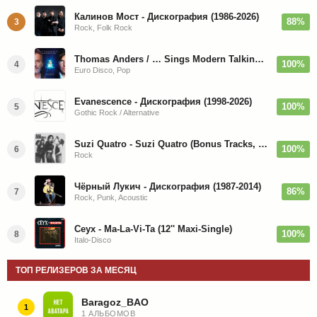
Калинов Мост - Дискография (1986-2026)
88%
3
Rock, Folk Rock
Thomas Anders / … Sings Modern Talking: The Best hi-res
100%
4
Euro Disco, Pop
Evanescence - Дискография (1998-2026)
100%
5
Gothic Rock / Alternative
Suzi Quatro - Suzi Quatro (Bonus Tracks, Remaster) 1973/2022
100%
6
Rock
Чёрный Лукич - Дискография (1987-2014)
86%
7
Rock, Punk, Acoustic
Ceyx - Ma-La-Vi-Ta (12'' Maxi-Single)
100%
8
Italo-Disco
ТОП РЕЛИЗЕРОВ ЗА МЕСЯЦ
Baragoz_BAO
1
1 АЛЬБОМОВ