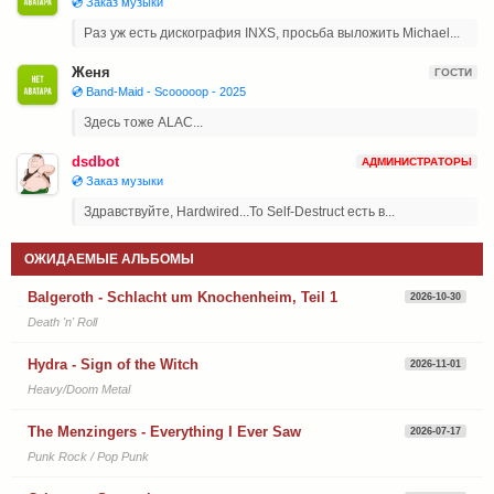
💿 Заказ музыки
Раз уж есть дискография INXS, просьба выложить Michael...
Женя
ГОСТИ
💿 Band-Maid - Scooooop - 2025
Здесь тоже ALAC...
dsdbot
АДМИНИСТРАТОРЫ
💿 Заказ музыки
Здравствуйте, Hardwired...To Self-Destruct есть в...
ОЖИДАЕМЫЕ АЛЬБОМЫ
Balgeroth - Schlacht um Knochenheim, Teil 1
2026-10-30
Death 'n' Roll
Hydra - Sign of the Witch
2026-11-01
Heavy/Doom Metal
The Menzingers - Everything I Ever Saw
2026-07-17
Punk Rock / Pop Punk