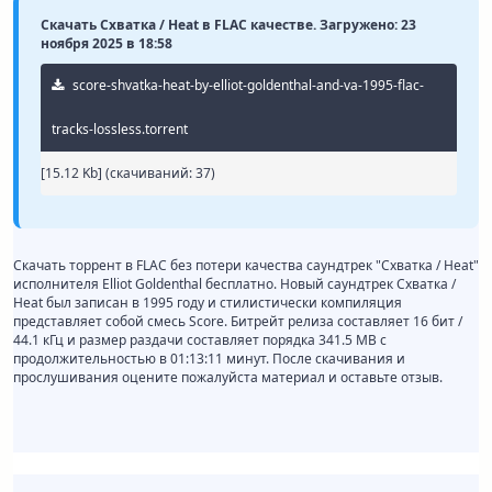
Скачать Схватка / Heat в FLAC качестве. Загружено: 23
ноября 2025 в 18:58
score-shvatka-heat-by-elliot-goldenthal-and-va-1995-flac-
tracks-lossless.torrent
[15.12 Kb] (cкачиваний: 37)
Скачать торрент в FLAC без потери качества саундтрек "Схватка / Heat"
исполнителя Elliot Goldenthal бесплатно. Новый саундтрек Схватка /
Heat был записан в 1995 году и стилистически компиляция
представляет собой смесь Score. Битрейт релиза составляет 16 бит /
44.1 кГц и размер раздачи составляет порядка 341.5 MB с
продолжительностью в 01:13:11 минут. После скачивания и
прослушивания оцените пожалуйста материал и оставьте отзыв.