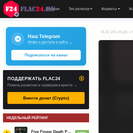
Главная
Тип релизов
Форматы
Ж
FLAC 24
»
FLAC
» 
Наш Telegram
Инфо о доступе к сайту →
Подписаться на канал
ПОДДЕРЖАТЬ FLAC24
Помочь развитию и серверам в крипте →
Внести донат (Crypto)
НЕДЕЛЬНЫЙ РЕЙТИНГ
Five Finger Death Punch - Дискография (2008-2026)