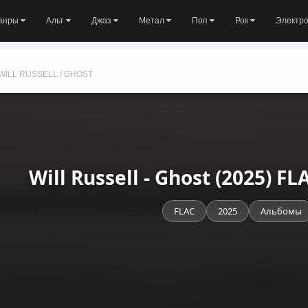
анры
Альт
Джаз
Метал
Поп
Рок
Электр
WILL RUSSELL / GHOST
Will Russell - Ghost (2025) 
FLAC
2025
Альбомы