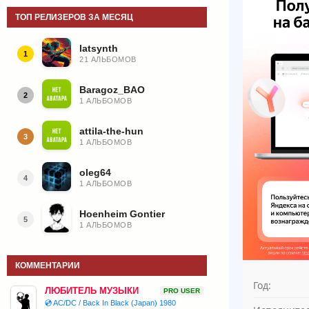
ТОП РЕЛИЗЕРОВ ЗА МЕСЯЦ
latsynth
1
21 АЛЬБОМОВ
Baragoz_BAO
2
1 АЛЬБОМОВ
attila-the-hun
3
1 АЛЬБОМОВ
oleg64
4
1 АЛЬБОМОВ
Hoenheim Gontier
5
1 АЛЬБОМОВ
КОММЕНТАРИИ
Год:
ЛЮБИТЕЛЬ МУЗЫКИ
PRO USER
💿 AC/DC / Back In Black (Japan) 1980