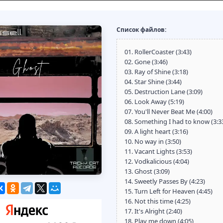
Список файлов:
01. RollerCoaster (3:43)
02. Gone (3:46)
03. Ray of Shine (3:18)
04. Star Shine (3:44)
05. Destruction Lane (3:09)
06. Look Away (5:19)
07. You'll Never Beat Me (4:00)
08. Something I had to know (3:3
09. A light heart (3:16)
10. No way in (3:50)
11. Vacant Lights (3:53)
12. Vodkalicious (4:04)
13. Ghost (3:09)
14. Sweetly Passes By (4:23)
15. Turn Left for Heaven (4:45)
16. Not this time (4:25)
17. It's Alright (2:40)
18. Play me down (4:05)