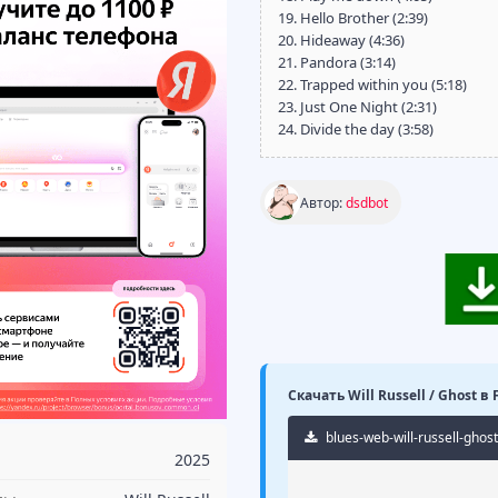
19. Hello Brother (2:39)
20. Hideaway (4:36)
21. Pandora (3:14)
22. Trapped within you (5:18)
23. Just One Night (2:31)
24. Divide the day (3:58)
Автор:
dsdbot
Скачать Will Russell / Ghost в
blues-web-will-russell-ghost
2025