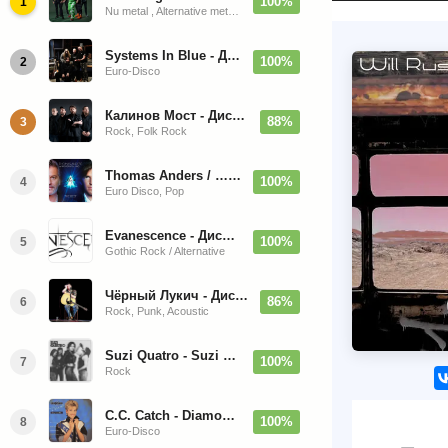
100%
1
Nu metal , Alternative metal, Groove metal
Systems In Blue - Дискография (2020-2026)
100%
2
Euro-Disco
Калинов Мост - Дискография (1986-2026)
88%
3
Rock, Folk Rock
Thomas Anders / … Sings Modern Talking: The Best hi-res
100%
4
Euro Disco, Pop
Evanescence - Дискография (1998-2026)
100%
5
Gothic Rock / Alternative
Чёрный Лукич - Дискография (1987-2014)
86%
6
Rock, Punk, Acoustic
Suzi Quatro - Suzi Quatro (Bonus Tracks, Remaster) 1973/2022
100%
7
Rock
C.C. Catch - Diamonds. Her Greatest Hits 1988
100%
8
Euro-Disco