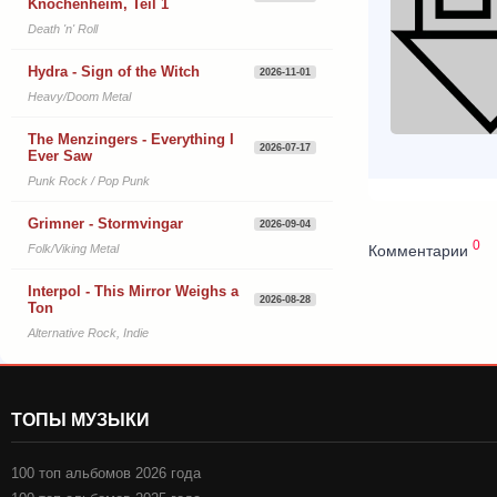
Knochenheim, Teil 1
Death 'n' Roll
Hydra - Sign of the Witch
2026-11-01
Heavy/Doom Metal
The Menzingers - Everything I
2026-07-17
Ever Saw
Punk Rock / Pop Punk
Grimner - Stormvingar
2026-09-04
0
Комментарии
Folk/Viking Metal
Interpol - This Mirror Weighs a
2026-08-28
Ton
Alternative Rock, Indie
ТОПЫ МУЗЫКИ
100 топ альбомов 2026 года