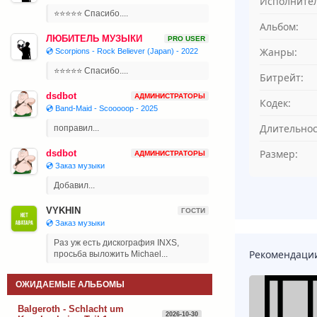
Исполнител
⭐⭐⭐⭐⭐ Спасибо....
Альбом:
ЛЮБИТЕЛЬ МУЗЫКИ
PRO USER
Жанры:
💿 Scorpions - Rock Believer (Japan) - 2022
⭐⭐⭐⭐⭐ Спасибо....
Битрейт:
dsdbot
АДМИНИСТРАТОРЫ
Кодек:
💿 Band-Maid - Scooooop - 2025
Длительнос
поправил...
Размер:
dsdbot
АДМИНИСТРАТОРЫ
💿 Заказ музыки
Добавил...
VYKHIN
ГОСТИ
💿 Заказ музыки
Раз уж есть дискография INXS,
Рекомендаци
просьба выложить Michael...
ОЖИДАЕМЫЕ АЛЬБОМЫ
Balgeroth - Schlacht um
2026-10-30