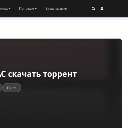
оника
По годам
Заказ музыки
FLAC скачать торрент
Blues