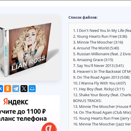
Список файлов:
1. I Don't Need You In My Life (fea
2. Young Hearts Run Free (3:36)
3. Minnie The Moocher (3:16)
4. Around The World (5:40)
5. Russian Millionaire (feat. 2 Eivis
6. Amazing Grace (3:15)
7. Say You'll Never 2013 (3:41)
8. Heaven's In The Backseat Of My 
9. On The Road Again 2013 (5:08)
10. I Wanna Fly With You (4:07)
11. Hey Boy (feat. Ricky) (3:11)
12. Shake Your Booty (feat. Charle
BONUS TRACKS:
13. Minnie The Moocher (House R
14. On The Road Again (Club Mix) 
15. Young Hearts Run Free (Jerry
16. Minnie The Moocher (Jazz Vers