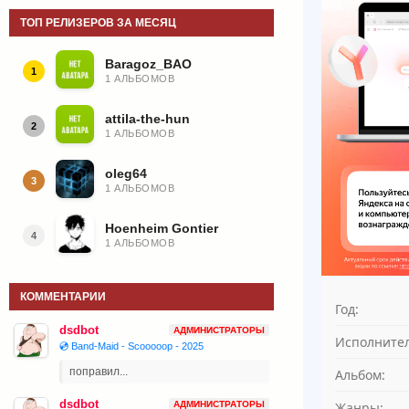
ТОП РЕЛИЗЕРОВ ЗА МЕСЯЦ
Baragoz_BAO
1
1 АЛЬБОМОВ
attila-the-hun
2
1 АЛЬБОМОВ
oleg64
3
1 АЛЬБОМОВ
Hoenheim Gontier
4
1 АЛЬБОМОВ
КОММЕНТАРИИ
Год:
dsdbot
АДМИНИСТРАТОРЫ
Исполнител
💿 Band-Maid - Scooooop - 2025
поправил...
Альбом:
dsdbot
Жанры:
АДМИНИСТРАТОРЫ