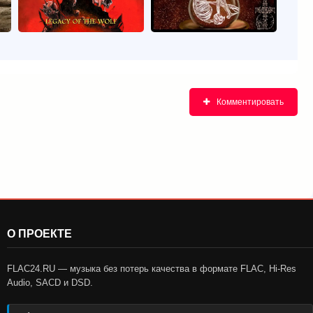
Комментировать
О ПРОЕКТЕ
FLAC24.RU — музыка без потерь качества в формате FLAC, Hi-Res
Audio, SACD и DSD.