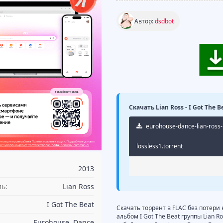
Автор:
dsdbot
Скачать Lian Ross - I Got The 
eurohouse-dance-lian-ross-i
lossless1.torrent
2013
ь:
Lian Ross
I Got The Beat
Скачать торрент в FLAC без потери 
альбом I Got The Beat группы Lian 
Eurohouse, Dance