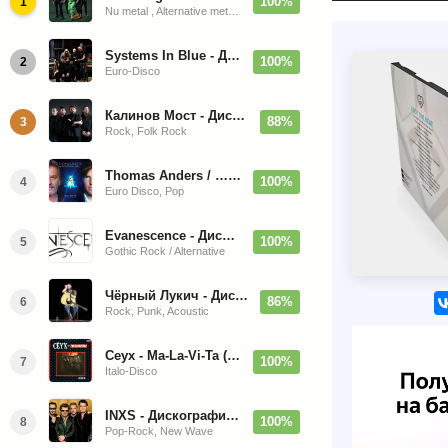
100%
1
Nu metal , Alternative metal, Groove metal
Systems In Blue - Дискография (2020-2026)
100%
2
Euro-Disco
Калинов Мост - Дискография (1986-2026)
88%
3
Rock, Folk Rock
Thomas Anders / … Sings Modern Talking: The Best hi-res
100%
4
Euro Disco, Pop
Evanescence - Дискография (1998-2026)
100%
5
Gothic Rock / Alternative
Чёрный Лукич - Дискография (1987-2014)
86%
6
Rock, Punk, Acoustic
Ceyx - Ma-La-Vi-Ta (12'' Maxi-Single)
100%
7
Italo-Disco
INXS - Дискография (1981-2004)
100%
8
Pop-Rock, New Wave