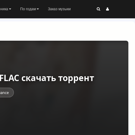
оника
По годам
Заказ музыки
3) FLAC скачать торрент
ance