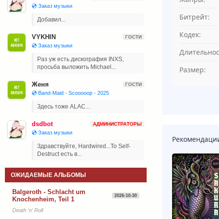
💿 Заказ музыки
Битрейт:
Добавил...
Кодек:
VYKHIN
ГОСТИ
💿 Заказ музыки
Длительнос
Раз уж есть дискография INXS,
просьба выложить Michael...
Размер:
Женя
ГОСТИ
💿 Band-Maid - Scooooop - 2025
Здесь тоже ALAC...
dsdbot
АДМИНИСТРАТОРЫ
💿 Заказ музыки
Рекомендаци
Здравствуйте, Hardwired...To Self-
Destruct есть в...
ОЖИДАЕМЫЕ АЛЬБОМЫ
Balgeroth - Schlacht um
2026-10-30
Knochenheim, Teil 1
Death 'n' Roll