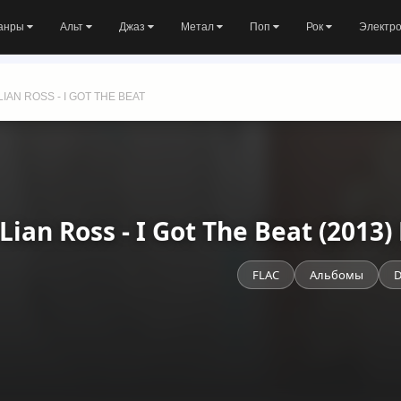
анры
Альт
Джаз
Метал
Поп
Рок
Электр
LIAN ROSS - I GOT THE BEAT
Lian Ross - I Got The Beat (201
FLAC
Альбомы
D