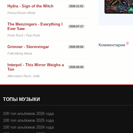
Hydra - Sign of the Witch
2026-11-01
Heavy/Doom Metal
The Menzingers - Everything I
2026-07-17
Ever Saw
Punk Rock / Pop Punk
0
Комментарии
Grimner - Stormvingar
2026-09-04
Folk/Viking Metal
Interpol - This Mirror Weighs a
2026-08-28
Ton
Alternative Rock, Indie
ТОПЫ МУЗЫКИ
100 топ альбомов 2026 года
100 топ альбомов 2025 года
100 топ альбомов 2024 года