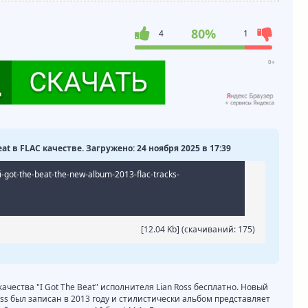
80%
4
1
Beat в FLAC качестве. Загружено: 24 ноября 2025 в 17:39
-got-the-beat-the-new-album-2013-flac-tracks-
[12.04 Kb] (cкачиваний: 175)
качества "I Got The Beat" исполнителя Lian Ross бесплатно. Новый
Ross был записан в 2013 году и стилистически альбом представляет