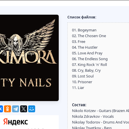
Список файлов:
01. Bogeyman
02. The Chosen One
03. Free
04. The Hustler
05. Love And Pray
06. The Endless Song
07. King Rock 'n' Roll
08. Cry, Baby, Cry
09. Lost Soul
10. Prisoner
11. Liar
Состав:
Nikolo Kotzev - Guitars (Brazen A
Nikola Zdravkov - Vocals
Nikolay Todorov - Drums And Voc
Nikolay Tsvetkov - Bass