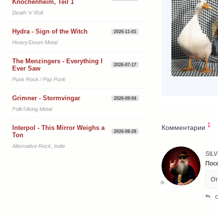
Knochenheim, Teil 1
Death 'n' Roll
Hydra - Sign of the Witch
2026-11-01
Heavy/Doom Metal
The Menzingers - Everything I
2026-07-17
Ever Saw
Punk Rock / Pop Punk
Grimner - Stormvingar
2026-09-04
Folk/Viking Metal
1
Комментарии
Interpol - This Mirror Weighs a
2026-08-28
Ton
Alternative Rock, Indie
SIL
Пос
От