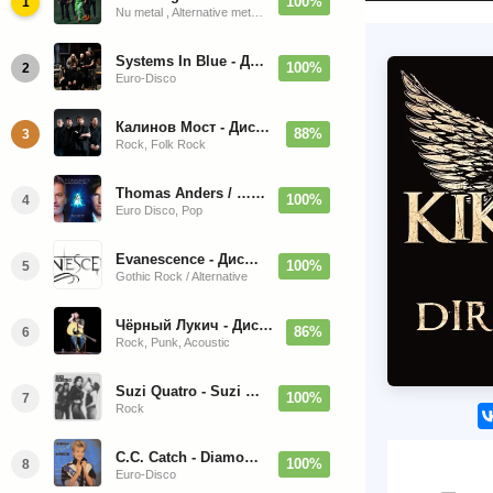
100%
1
Nu metal , Alternative metal, Groove metal
Systems In Blue - Дискография (2020-2026)
100%
2
Euro-Disco
Калинов Мост - Дискография (1986-2026)
88%
3
Rock, Folk Rock
Thomas Anders / … Sings Modern Talking: The Best hi-res
100%
4
Euro Disco, Pop
Evanescence - Дискография (1998-2026)
100%
5
Gothic Rock / Alternative
Чёрный Лукич - Дискография (1987-2014)
86%
6
Rock, Punk, Acoustic
Suzi Quatro - Suzi Quatro (Bonus Tracks, Remaster) 1973/2022
100%
7
Rock
C.C. Catch - Diamonds. Her Greatest Hits 1988
100%
8
Euro-Disco