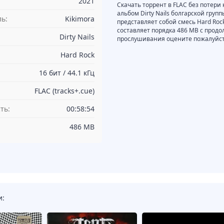
2021
Скачать торрент в FLAC без потери 
альбом Dirty Nails болгарской груп
ь:
Kikimora
представляет собой смесь Hard Rock
составляет порядка 486 MB с продо
Dirty Nails
прослушивания оцените пожалуйста
Hard Rock
16 бит / 44.1 кГц
FLAC (tracks+.cue)
ть:
00:58:54
486 MB
и: