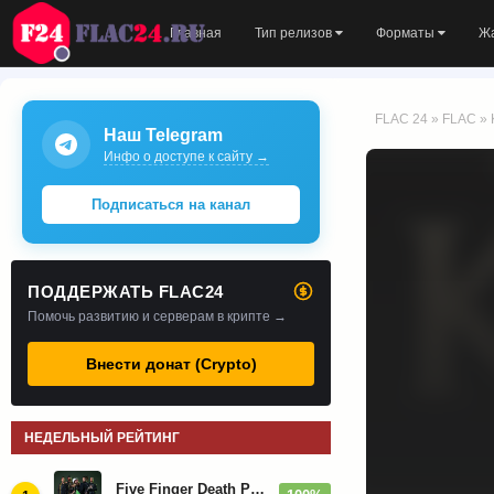
Главная
Тип релизов
Форматы
Ж
FLAC 24
»
FLAC
» 
Наш Telegram
Инфо о доступе к сайту →
Подписаться на канал
ПОДДЕРЖАТЬ FLAC24
Помочь развитию и серверам в крипте →
Внести донат (Crypto)
НЕДЕЛЬНЫЙ РЕЙТИНГ
Five Finger Death Punch - Дискография (2008-2026)