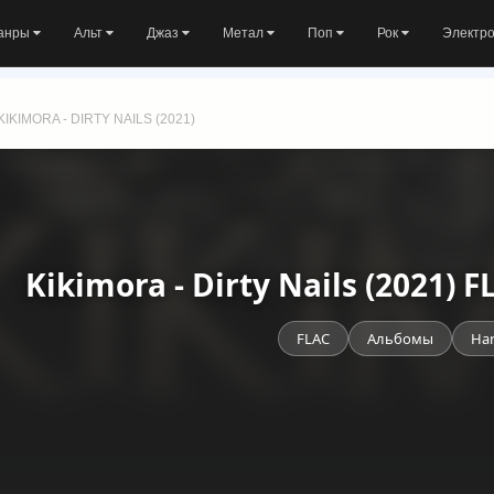
анры
Альт
Джаз
Метал
Поп
Рок
Электр
KIKIMORA - DIRTY NAILS (2021)
Kikimora - Dirty Nails (2021)
FLAC
Альбомы
Har