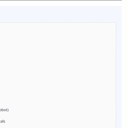
bbot)
als