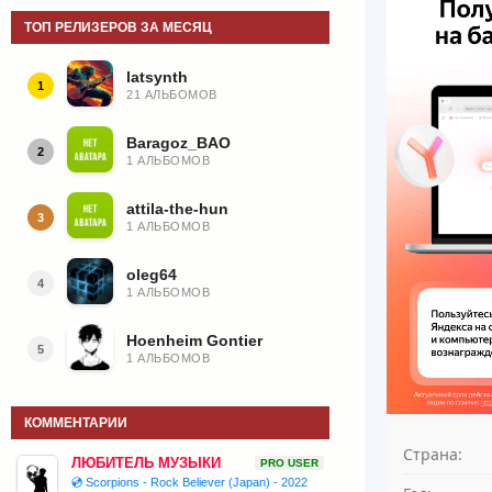
ТОП РЕЛИЗЕРОВ ЗА МЕСЯЦ
latsynth
1
21 АЛЬБОМОВ
Baragoz_BAO
2
1 АЛЬБОМОВ
attila-the-hun
3
1 АЛЬБОМОВ
oleg64
4
1 АЛЬБОМОВ
Hoenheim Gontier
5
1 АЛЬБОМОВ
КОММЕНТАРИИ
Страна:
ЛЮБИТЕЛЬ МУЗЫКИ
PRO USER
💿 Scorpions - Rock Believer (Japan) - 2022