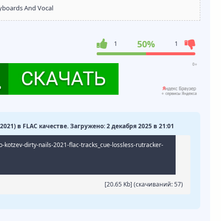
yboards And Vocal
50%
1
1
 (2021) в FLAC качестве. Загружено: 2 декабря 2025 в 21:01
-kotzev-dirty-nails-2021-flac-tracks_cue-lossless-rutracker-
[20.65 Kb] (cкачиваний: 57)