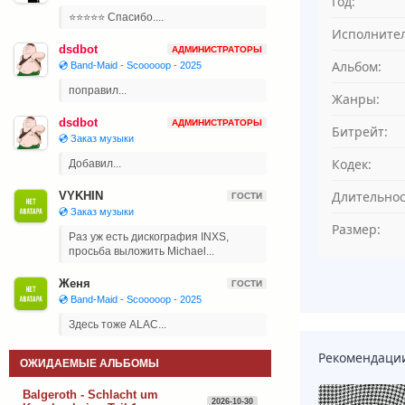
Год:
⭐⭐⭐⭐⭐ Спасибо....
Исполнител
dsdbot
АДМИНИСТРАТОРЫ
Альбом:
💿 Band-Maid - Scooooop - 2025
поправил...
Жанры:
dsdbot
АДМИНИСТРАТОРЫ
Битрейт:
💿 Заказ музыки
Кодек:
Добавил...
Длительнос
VYKHIN
ГОСТИ
💿 Заказ музыки
Размер:
Раз уж есть дискография INXS,
просьба выложить Michael...
Женя
ГОСТИ
💿 Band-Maid - Scooooop - 2025
Здесь тоже ALAC...
Рекомендаци
ОЖИДАЕМЫЕ АЛЬБОМЫ
Balgeroth - Schlacht um
2026-10-30