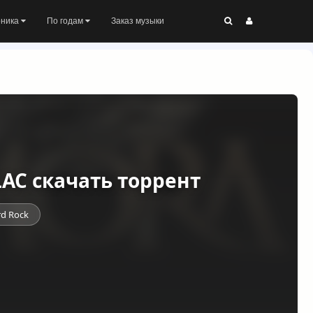
оника
По годам
Заказ музыки
 FLAC скачать торрент
d Rock