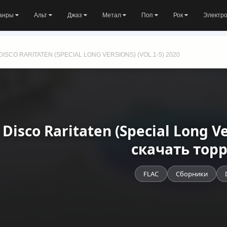
анры
Альт
Джаз
Метал
Поп
Рок
Электр
DISCO RARITATEN (SPECIAL LONG VERSIONS) (VOL.1-5) 2020
 Disco Raritaten (Special Long Ve
скачать тор
FLAC
Сборники