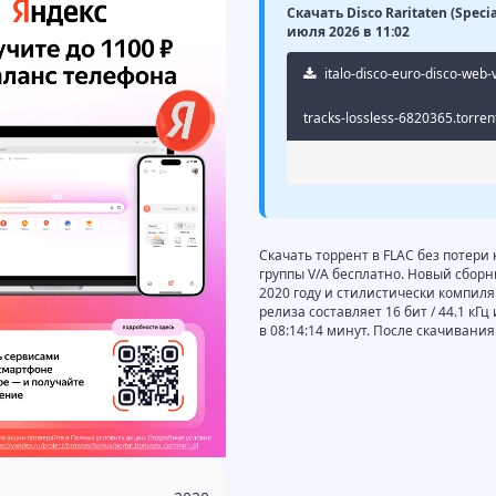
Скачать Disco Raritaten (Specia
июля 2026 в 11:02
italo-disco-euro-disco-web-v
tracks-lossless-6820365.torren
Скачать торрент в FLAC без потери ка
группы V/A бесплатно. Новый сборник 
2020 году и стилистически компиляц
релиза составляет 16 бит / 44.1 кГ
в 08:14:14 минут. После скачивани