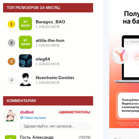
ТОП РЕЛИЗЕРОВ ЗА МЕСЯЦ
Baragoz_BAO
1
1 АЛЬБОМОВ
attila-the-hun
2
1 АЛЬБОМОВ
oleg64
3
1 АЛЬБОМОВ
Hoenheim Gontier
4
1 АЛЬБОМОВ
КОММЕНТАРИИ
dsdbot
АДМИНИСТРАТОРЫ
💿 Заказ музыки
Здравствуйте, нет релизов...
Гость Александр
ГОСТИ