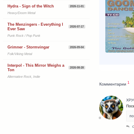
Hydra - Sign of the Witch
2026-11-01
Heavy/Doom Metal
The Menzingers - Everything I
2026-07-17
Ever Saw
Punk Rock / Pop Punk
Grimner - Stormvingar
2026-09-04
Folk/Viking Metal
Interpol - This Mirror Weighs a
2026-08-28
Ton
Alternative Rock, Indie
1
Комментарии
ХРУ
Пос
по