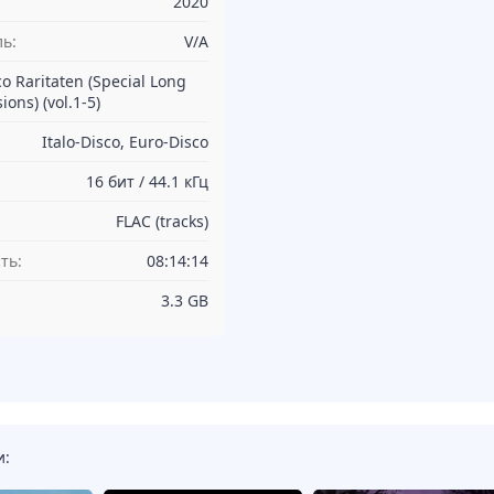
2020
ь:
V/A
co Raritaten (Special Long
ions) (vol.1-5)
Italo-Disco, Euro-Disco
16 бит / 44.1 кГц
FLAC (tracks)
ть:
08:14:14
3.3 GB
и: