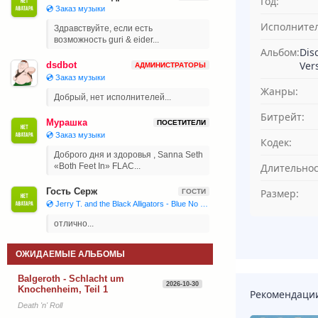
Год:
💿 Заказ музыки
Исполнител
Здравствуйте, если есть
возможность guri & eider...
Альбом:
Dis
Vers
dsdbot
АДМИНИСТРАТОРЫ
💿 Заказ музыки
Жанры:
Добрый, нет исполнителей...
Битрейт:
Мурашка
ПОСЕТИТЕЛИ
💿 Заказ музыки
Кодек:
Доброго дня и здоровья , Sanna Seth
Длительнос
«Both Feet In» FLAC...
Гость Серж
Размер:
ГОСТИ
💿 Jerry T. and the Black Alligators - Blue No More (2023)
отлично...
ОЖИДАЕМЫЕ АЛЬБОМЫ
Balgeroth - Schlacht um
2026-10-30
Knochenheim, Teil 1
Рекомендаци
Death 'n' Roll