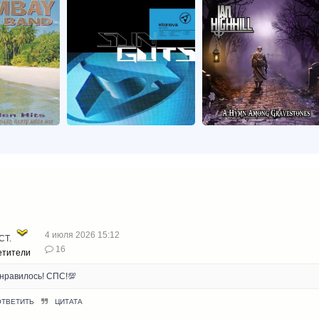
4 июля 2026 15:12
СТ.
16
етители
нравилось! СПС!💯
ОТВЕТИТЬ
ЦИТАТА