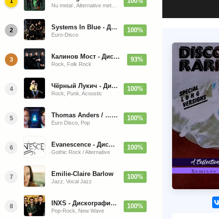
100%
1
Nu metal , Alternative metal, Groove metal
Systems In Blue - Дискография (2020-2026)
100%
2
Euro-Disco
Калинов Мост - Дискография (1986-2026)
93%
3
Rock, Folk Rock
Чёрный Лукич - Дискография (1987-2014)
100%
4
Rock, Punk, Acoustic
Thomas Anders / … Sings Modern Talking: The Best hi-res
100%
5
Euro Disco, Pop
Evanescence - Дискография (1998-2026)
100%
6
Gothic Rock / Alternative
Emilie-Claire Barlow
100%
7
Jazz, Vocal Jazz
INXS - Дискография (1981-2004)
100%
8
Pop-Rock, New Wave