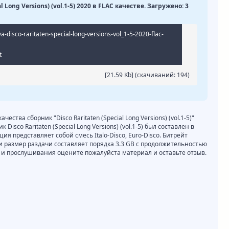
l Long Versions) (vol.1-5) 2020 в FLAC качестве. Загружено: 3
a-disco-raritaten-special-long-versions-vol_1-5-2020-flac-
t
[21.59 Kb] (cкачиваний: 194)
чества сборник "Disco Raritaten (Special Long Versions) (vol.1-5)"
Disco Raritaten (Special Long Versions) (vol.1-5) был составлен в
ия представляет собой смесь Italo-Disco, Euro-Disco. Битрейт
ц и размер раздачи составляет порядка 3.3 GB с продолжительностью
я и прослушивания оцените пожалуйста материал и оставьте отзыв.