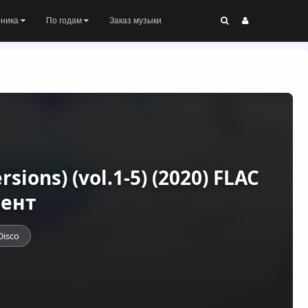
оника
По годам
Заказ музыки
rsions) (vol.1-5) (2020) FLAC
рент
Disco