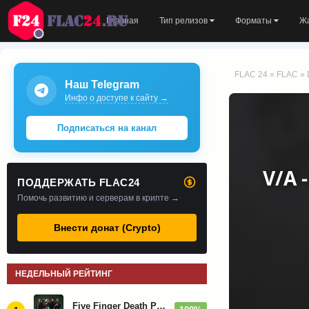
Главная
Тип релизов
Форматы
Ж
FLAC 24
»
FLAC
» 
Наш Telegram
Инфо о доступе к сайту →
Подписаться на канал
V/A -
ПОДДЕРЖАТЬ FLAC24
Помочь развитию и серверам в крипте →
Внести донат (Crypto)
НЕДЕЛЬНЫЙ РЕЙТИНГ
Five Finger Death Punch - Дискография (2008-2026)