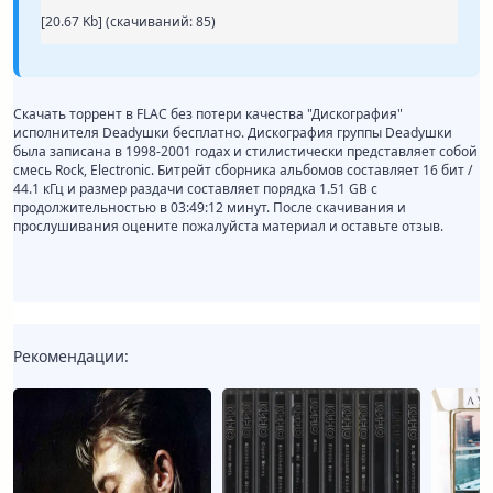
[20.67 Kb] (cкачиваний: 85)
lossle.torrent
Скачать торрент в FLAC без потери качества "Дискография"
исполнителя Deadушки бесплатно. Дискография группы Deadушки
была записана в 1998-2001 годах и стилистически представляет собой
смесь Rock, Electronic. Битрейт сборника альбомов составляет 16 бит /
44.1 кГц и размер раздачи составляет порядка 1.51 GB с
продолжительностью в 03:49:12 минут. После скачивания и
прослушивания оцените пожалуйста материал и оставьте отзыв.
Рекомендации: