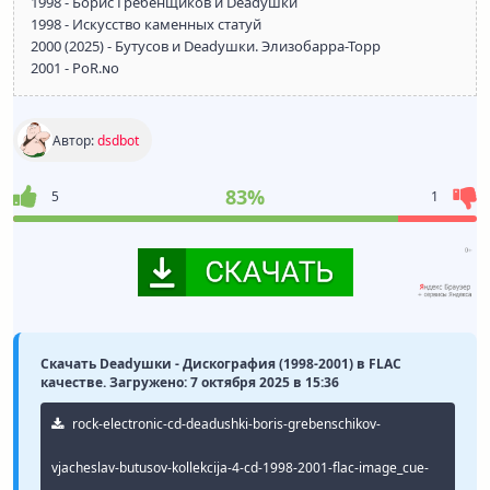
1998 - Борис Гребенщиков и Deadушки
1998 - Искусство каменных статуй
2000 (2025) - Бутусов и Deadушки. Элизобарра-Торр
2001 - PoR.ɴo
Автор:
dsdbot
83%
5
1
Скачать Deadушки - Дискография (1998-2001) в FLAC
качестве. Загружено: 7 октября 2025 в 15:36
rock-electronic-cd-deadushki-boris-grebenschikov-
vjacheslav-butusov-kollekcija-4-cd-1998-2001-flac-image_cue-