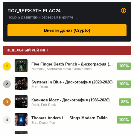
ПОДДЕРЖАТЬ FLAC24
Помочь развитию и серверам в крипте →
Внести донат (Crypto)
НЕДЕЛЬНЫЙ РЕЙТИНГ
Five Finger Death Punch - Дискография (2008-2026)
100%
1
Nu metal , Alternative metal, Groove metal
Systems In Blue - Дискография (2020-2026)
100%
2
Euro-Disco
Калинов Мост - Дискография (1986-2026)
88%
3
Rock, Folk Rock
Thomas Anders / … Sings Modern Talking: The Best hi-res
100%
4
Euro Disco, Pop