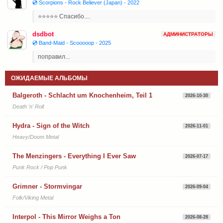
💿 Scorpions - Rock Believer (Japan) - 2022
⭐⭐⭐⭐⭐ Спасибо....
dsdbot
АДМИНИСТРАТОРЫ
💿 Band-Maid - Scooooop - 2025
поправил...
ОЖИДАЕМЫЕ АЛЬБОМЫ
Balgeroth - Schlacht um Knochenheim, Teil 1
2026-10-30
Death 'n' Roll
Hydra - Sign of the Witch
2026-11-01
Heavy/Doom Metal
The Menzingers - Everything I Ever Saw
2026-07-17
Punk Rock / Pop Punk
Grimner - Stormvingar
2026-09-04
Folk/Viking Metal
Interpol - This Mirror Weighs a Ton
2026-08-28