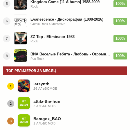
Kingdom Come [11 Albums] 1988-2009
100%
5
Rock
Evanescence - Дискография (1998-2026)
100%
6
Gothic Rock / Alternative
ZZ Top - Eliminator 1983
100%
7
Rock
ВИА Веселые Ребята - Любовь - Огромная Страна - 1974/2026
100%
8
Pop Rock
ТОП РЕЛИЗЕРОВ ЗА МЕСЯЦ
latsynth
1
26 АЛЬБОМОВ
attila-the-hun
2
2 АЛЬБОМОВ
Baragoz_BAO
3
1 АЛЬБОМОВ