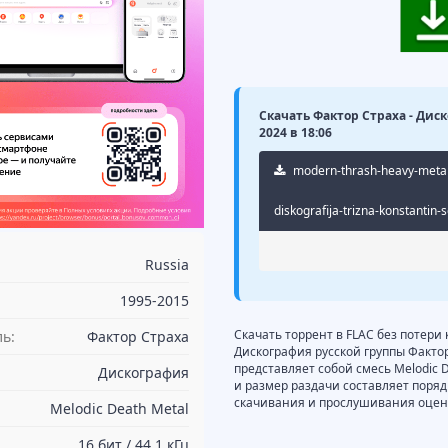
Скачать Фактор Страха - Диск
2024 в 18:06
modern-thrash-heavy-metal-i
diskografija-trizna-konstantin-
Russia
1995-2015
Скачать торрент в FLAC без потери
ь:
Фактор Страха
Дискография русской группы Фактор
представляет собой смесь Melodic D
Дискография
и размер раздачи составляет поряд
скачивания и прослушивания оцени
Melodic Death Metal
16 бит / 44.1 кГц