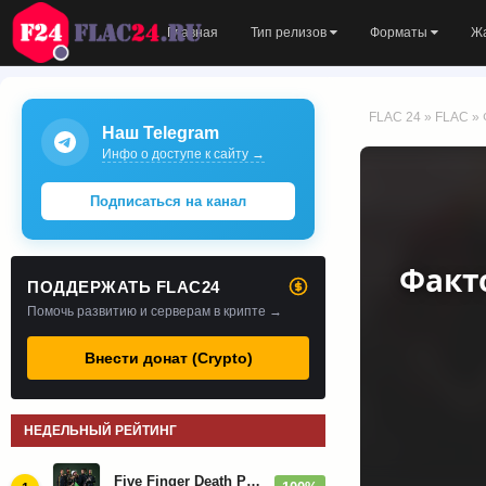
Главная
Тип релизов
Форматы
Ж
FLAC 24
»
FLAC
» 
Наш Telegram
Инфо о доступе к сайту →
Подписаться на канал
Факто
ПОДДЕРЖАТЬ FLAC24
Помочь развитию и серверам в крипте →
Внести донат (Crypto)
НЕДЕЛЬНЫЙ РЕЙТИНГ
Five Finger Death Punch - Дискография (2008-2026)