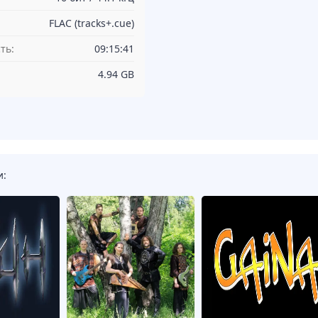
FLAC (tracks+.cue)
ть:
09:15:41
4.94 GB
и: