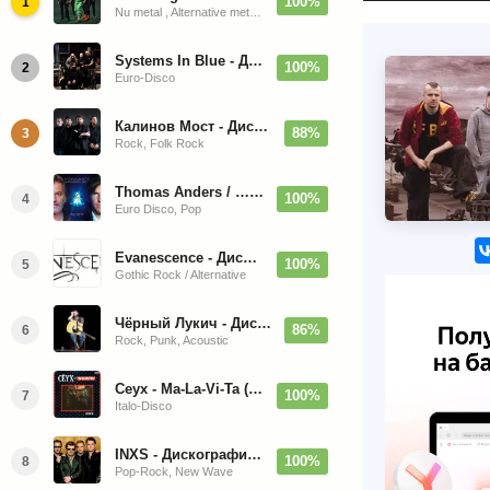
100%
1
Nu metal , Alternative metal, Groove metal
Systems In Blue - Дискография (2020-2026)
100%
2
Euro-Disco
Калинов Мост - Дискография (1986-2026)
88%
3
Rock, Folk Rock
Thomas Anders / … Sings Modern Talking: The Best hi-res
100%
4
Euro Disco, Pop
Evanescence - Дискография (1998-2026)
100%
5
Gothic Rock / Alternative
Чёрный Лукич - Дискография (1987-2014)
86%
6
Rock, Punk, Acoustic
Ceyx - Ma-La-Vi-Ta (12'' Maxi-Single)
100%
7
Italo-Disco
INXS - Дискография (1981-2004)
100%
8
Pop-Rock, New Wave