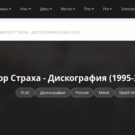
анры
Альт
Джаз
Метал
Поп
Рок
Электр
ФАКТОР СТРАХА - ДИСКОГРАФИЯ (1995-2015)
р Страха - Дискография (1995-
FLAC
Дискографии
Россия
Metal
Death M