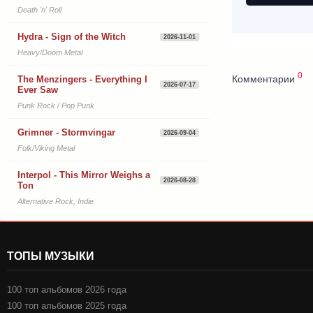
Death 'n' Roll
Hydra - Sign of the Witch
2026-11-01
Heavy/Doom Metal
0
Комментарии
The Menzingers - Everything I
2026-07-17
Ever Saw
Punk Rock / Pop Punk
Grimner - Stormvingar
2026-09-04
Folk/Viking Metal
Interpol - This Mirror Weighs a
2026-08-28
Ton
Alternative Rock, Indie
ТОПЫ МУЗЫКИ
100 топ альбомов 2026 года
100 топ альбомов 2025 года