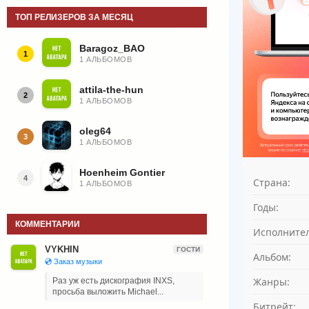
ТОП РЕЛИЗЕРОВ ЗА МЕСЯЦ
Baragoz_BAO
1
1 АЛЬБОМОВ
attila-the-hun
2
1 АЛЬБОМОВ
oleg64
3
1 АЛЬБОМОВ
Hoenheim Gontier
4
Страна:
1 АЛЬБОМОВ
Годы:
КОММЕНТАРИИ
Исполнител
VYKHIN
ГОСТИ
Альбом:
💿 Заказ музыки
Жанры:
Раз уж есть дискография INXS,
просьба выложить Michael...
Битрейт: