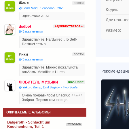
Женя
ГОСТИ
💿 Band-Maid - Scooooop - 2025
Кодек:
Здесь тоже ALAC...
Длительнос
dsdbot
АДМИНИСТРАТОРЫ
Размер:
💿 Заказ музыки
Здравствуйте, Hardwired...To Self-
Destruct есть в...
Рики
ГОСТИ
💿 Заказ музыки
Здравствуйте. Можно пожалуйста
Рекомендаци
альбомы Metallica в Hi-res ...
ЛЮБИТЕЛЬ МУЗЫКИ
PRO USER
💿 Yakuro &amp; Emil Sagitov - Two Soul's
Очень понравилось! Спасибо ⭐⭐⭐⭐⭐
Забрал. Первая композиция...
ОЖИДАЕМЫЕ АЛЬБОМЫ
Balgeroth - Schlacht um
2026-10-30
Knochenheim, Teil 1