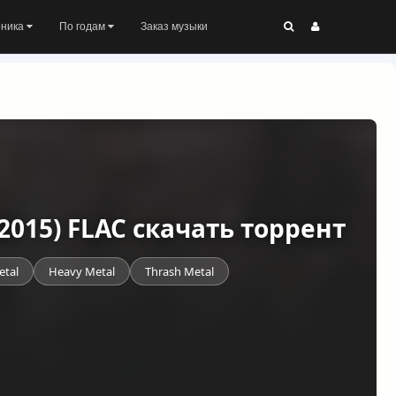
оника
По годам
Заказ музыки
2015) FLAC скачать торрент
etal
Heavy Metal
Thrash Metal