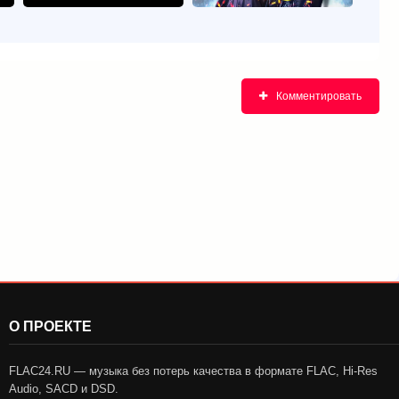
Комментировать
О ПРОЕКТЕ
FLAC24.RU — музыка без потерь качества в формате FLAC, Hi-Res
Audio, SACD и DSD.