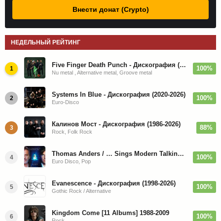
Внести донат (Crypto)
НЕДЕЛЬНЫЙ РЕЙТИНГ
Five Finger Death Punch - Дискография (2008-2026)
100%
1
Nu metal , Alternative metal, Groove metal
Systems In Blue - Дискография (2020-2026)
100%
2
Euro-Disco
Калинов Мост - Дискография (1986-2026)
88%
3
Rock, Folk Rock
Thomas Anders / … Sings Modern Talking: The Best hi-res
100%
4
Euro Disco, Pop
Evanescence - Дискография (1998-2026)
100%
5
Gothic Rock / Alternative
Kingdom Come [11 Albums] 1988-2009
100%
6
Rock