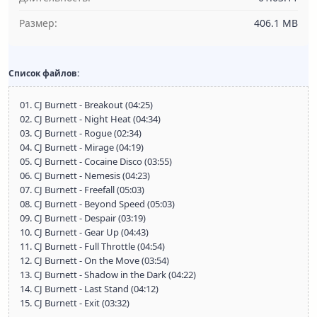
Размер:
406.1 MB
Список файлов:
01. CJ Burnett - Breakout (04:25)
02. CJ Burnett - Night Heat (04:34)
03. CJ Burnett - Rogue (02:34)
04. CJ Burnett - Mirage (04:19)
05. CJ Burnett - Cocaine Disco (03:55)
06. CJ Burnett - Nemesis (04:23)
07. CJ Burnett - Freefall (05:03)
08. CJ Burnett - Beyond Speed (05:03)
09. CJ Burnett - Despair (03:19)
10. CJ Burnett - Gear Up (04:43)
11. CJ Burnett - Full Throttle (04:54)
12. CJ Burnett - On the Move (03:54)
13. CJ Burnett - Shadow in the Dark (04:22)
14. CJ Burnett - Last Stand (04:12)
15. CJ Burnett - Exit (03:32)