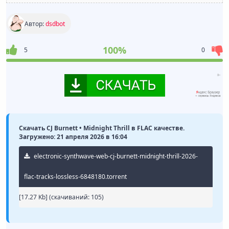
Автор:
dsdbot
100%
5
0
Скачать CJ Burnett • Midnight Thrill в FLAC качестве.
Загружено: 21 апреля 2026 в 16:04
electronic-synthwave-web-cj-burnett-midnight-thrill-2026-
flac-tracks-lossless-6848180.torrent
[17.27 Kb] (cкачиваний: 105)