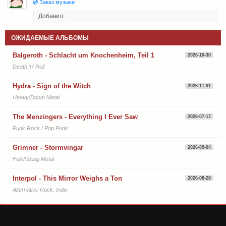
💿 Заказ музыки
Добавил...
ОЖИДАЕМЫЕ АЛЬБОМЫ
Balgeroth - Schlacht um Knochenheim, Teil 1
2026-10-30
Death 'n' Roll
Hydra - Sign of the Witch
2026-11-01
Heavy/Doom Metal
The Menzingers - Everything I Ever Saw
2026-07-17
Punk Rock / Pop Punk
Grimner - Stormvingar
2026-09-04
Folk/Viking Metal
Interpol - This Mirror Weighs a Ton
2026-08-28
Alternative Rock, Indie