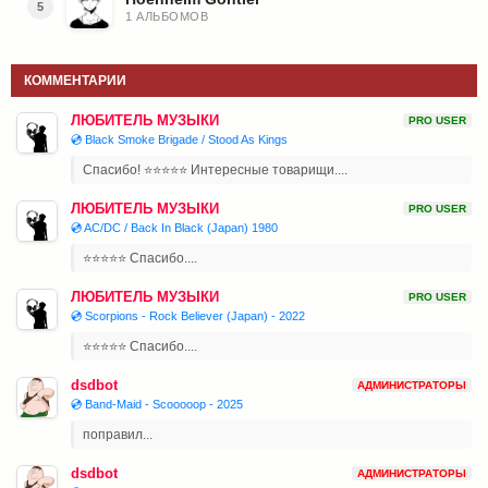
5
1 АЛЬБОМОВ
КОММЕНТАРИИ
ЛЮБИТЕЛЬ МУЗЫКИ
PRO USER
💿 Black Smoke Brigade / Stood As Kings
Спасибо! ⭐⭐⭐⭐⭐ Интересные товарищи....
ЛЮБИТЕЛЬ МУЗЫКИ
PRO USER
💿 AC/DC / Back In Black (Japan) 1980
⭐⭐⭐⭐⭐ Спасибо....
ЛЮБИТЕЛЬ МУЗЫКИ
PRO USER
💿 Scorpions - Rock Believer (Japan) - 2022
⭐⭐⭐⭐⭐ Спасибо....
dsdbot
АДМИНИСТРАТОРЫ
💿 Band-Maid - Scooooop - 2025
поправил...
dsdbot
АДМИНИСТРАТОРЫ