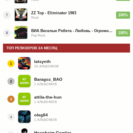
ZZ Top - Eliminator 1983
100%
7
Rock
ВИА Веселые Ребята - Любовь - Огромная Страна - 1974/2026
100%
8
Pop Rock
ТОП РЕЛИЗЕРОВ ЗА МЕСЯЦ
latsynth
1
26 АЛЬБОМОВ
Baragoz_BAO
2
1 АЛЬБОМОВ
attila-the-hun
3
1 АЛЬБОМОВ
oleg64
4
1 АЛЬБОМОВ
Hoenheim Gontier