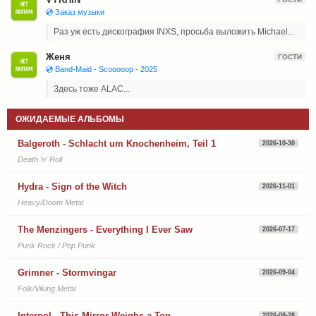
💿 Заказ музыки
Раз уж есть дискография INXS, просьба выложить Michael...
Женя
ГОСТИ
💿 Band-Maid - Scooooop - 2025
Здесь тоже ALAC...
ОЖИДАЕМЫЕ АЛЬБОМЫ
Balgeroth - Schlacht um Knochenheim, Teil 1
2026-10-30
Death 'n' Roll
Hydra - Sign of the Witch
2026-11-01
Heavy/Doom Metal
The Menzingers - Everything I Ever Saw
2026-07-17
Punk Rock / Pop Punk
Grimner - Stormvingar
2026-09-04
Folk/Viking Metal
Interpol - This Mirror Weighs a Ton
2026-08-28