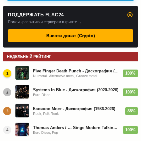
ПОДДЕРЖАТЬ FLAC24
Помочь развитию и серверам в крипте →
Внести донат (Crypto)
НЕДЕЛЬНЫЙ РЕЙТИНГ
Five Finger Death Punch - Дискография (2008-2026)
100%
1
Nu metal , Alternative metal, Groove metal
Systems In Blue - Дискография (2020-2026)
100%
2
Euro-Disco
Калинов Мост - Дискография (1986-2026)
88%
3
Rock, Folk Rock
Thomas Anders / … Sings Modern Talking: The Best hi-res
100%
4
Euro Disco, Pop