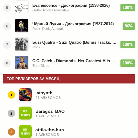
Evanescence - Дискография (1998-2026)
100%
5
Gothic Rock / Alternative
Чёрный Лукич - Дискография (1987-2014)
86%
6
Rock, Punk, Acoustic
Suzi Quatro - Suzi Quatro (Bonus Tracks, Remaster) 1973/2022
100%
7
Rock
C.C. Catch - Diamonds. Her Greatest Hits 1988
100%
8
Euro-Disco
ТОП РЕЛИЗЕРОВ ЗА МЕСЯЦ
latsynth
1
21 АЛЬБОМОВ
Baragoz_BAO
2
1 АЛЬБОМОВ
attila-the-hun
3
1 АЛЬБОМОВ