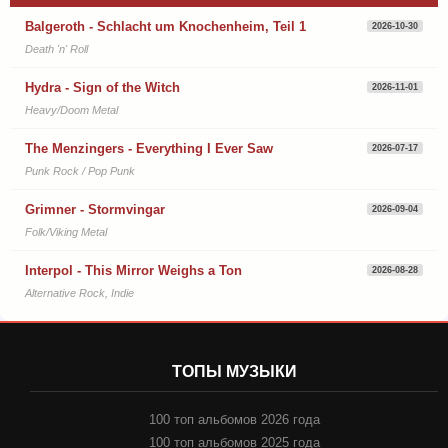
Balgeroth - Schlacht um Knochenheim, Teil 1
2026-10-30
Death 'n' Roll
Hydra - Sign of the Witch
2026-11-01
Heavy/Doom Metal
The Menzingers - Everything I Ever Saw
2026-07-17
Punk Rock / Pop Punk
Grimner - Stormvingar
2026-09-04
Folk/Viking Metal
Interpol - This Mirror Weighs a Ton
2026-08-28
Alternative Rock, Indie
ТОПЫ МУЗЫКИ
100 топ альбомов 2026 года
100 топ альбомов 2025 года