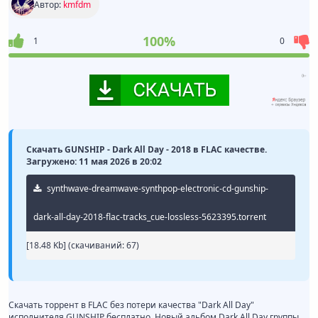
Автор:
kmfdm
100%
1
0
Скачать GUNSHIP - Dark All Day - 2018 в FLAC качестве.
Загружено: 11 мая 2026 в 20:02
synthwave-dreamwave-synthpop-electronic-cd-gunship-
dark-all-day-2018-flac-tracks_cue-lossless-5623395.torrent
[18.48 Kb] (cкачиваний: 67)
Скачать торрент в FLAC без потери качества "Dark All Day"
исполнителя GUNSHIP бесплатно. Новый альбом Dark All Day группы