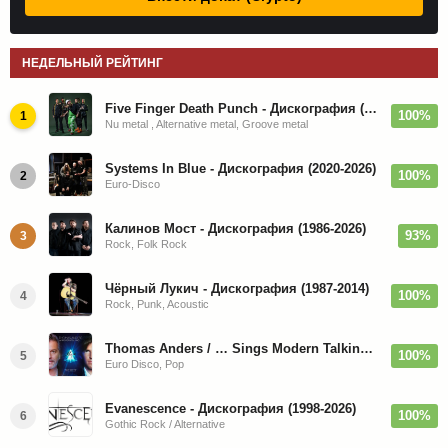
НЕДЕЛЬНЫЙ РЕЙТИНГ
Five Finger Death Punch - Дискография (2008-2026)
100%
1
Nu metal , Alternative metal, Groove metal
Systems In Blue - Дискография (2020-2026)
100%
2
Euro-Disco
Калинов Мост - Дискография (1986-2026)
93%
3
Rock, Folk Rock
Чёрный Лукич - Дискография (1987-2014)
100%
4
Rock, Punk, Acoustic
Thomas Anders / … Sings Modern Talking: The Best hi-res
100%
5
Euro Disco, Pop
Evanescence - Дискография (1998-2026)
100%
6
Gothic Rock / Alternative