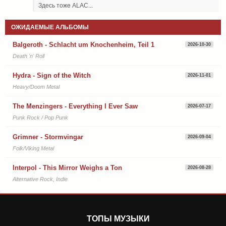
Здесь тоже ALAC...
ОЖИДАЕМЫЕ АЛЬБОМЫ
Balgeroth - Schlacht um Knochenheim, Teil 1
2026-10-30
Death 'n' Roll
Hydra - Sign of the Witch
2026-11-01
Heavy/Doom Metal
The Menzingers - Everything I Ever Saw
2026-07-17
Punk Rock / Pop Punk
Grimner - Stormvingar
2026-09-04
Folk/Viking Metal
Interpol - This Mirror Weighs a Ton
2026-08-28
Alternative Rock, Indie
ТОПЫ МУЗЫКИ