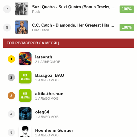
Suzi Quatro - Suzi Quatro (Bonus Tracks, Remaster) 1973/2022
100%
7
Rock
C.C. Catch - Diamonds. Her Greatest Hits 1988
100%
8
Euro-Disco
ТОП РЕЛИЗЕРОВ ЗА МЕСЯЦ
latsynth
1
21 АЛЬБОМОВ
Baragoz_BAO
2
1 АЛЬБОМОВ
attila-the-hun
3
1 АЛЬБОМОВ
oleg64
4
1 АЛЬБОМОВ
Hoenheim Gontier
5
1 АЛЬБОМОВ