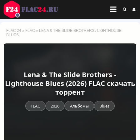
FLAC 24
»
FLAC
» LENA & THE SLIDE BROTHERS / LIGHTHOUSE
BLUES
Lena & The Slide Brothers -
Lighthouse Blues (2026) FLAC скачать
торрент
FLAC
2026
Альбомы
Blues