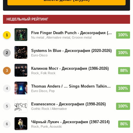
НЕДЕЛЬНЫЙ РЕЙТИНГ
Five Finger Death Punch - Дискография (2008-2026)
100%
1
Nu metal , Alternative metal, Groove metal
Systems In Blue - Дискография (2020-2026)
100%
2
Euro-Disco
Калинов Мост - Дискография (1986-2026)
88%
3
Rock, Folk Rock
Thomas Anders / … Sings Modern Talking: The Best hi-res
100%
4
Euro Disco, Pop
Evanescence - Дискография (1998-2026)
100%
5
Gothic Rock / Alternative
Чёрный Лукич - Дискография (1987-2014)
86%
6
Rock, Punk, Acoustic