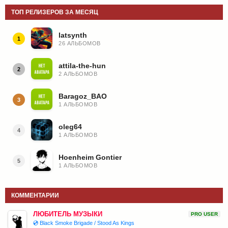
ТОП РЕЛИЗЕРОВ ЗА МЕСЯЦ
latsynth
1
26 АЛЬБОМОВ
attila-the-hun
2
2 АЛЬБОМОВ
Baragoz_BAO
3
1 АЛЬБОМОВ
oleg64
4
1 АЛЬБОМОВ
Hoenheim Gontier
5
1 АЛЬБОМОВ
КОММЕНТАРИИ
ЛЮБИТЕЛЬ МУЗЫКИ
PRO USER
💿 Black Smoke Brigade / Stood As Kings