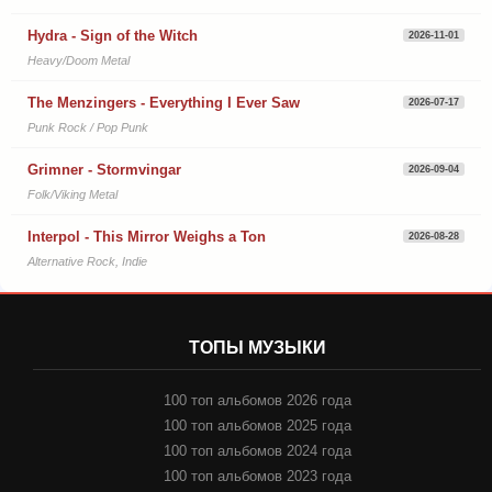
Hydra - Sign of the Witch
2026-11-01
Heavy/Doom Metal
The Menzingers - Everything I Ever Saw
2026-07-17
Punk Rock / Pop Punk
Grimner - Stormvingar
2026-09-04
Folk/Viking Metal
Interpol - This Mirror Weighs a Ton
2026-08-28
Alternative Rock, Indie
ТОПЫ МУЗЫКИ
100 топ альбомов 2026 года
100 топ альбомов 2025 года
100 топ альбомов 2024 года
100 топ альбомов 2023 года