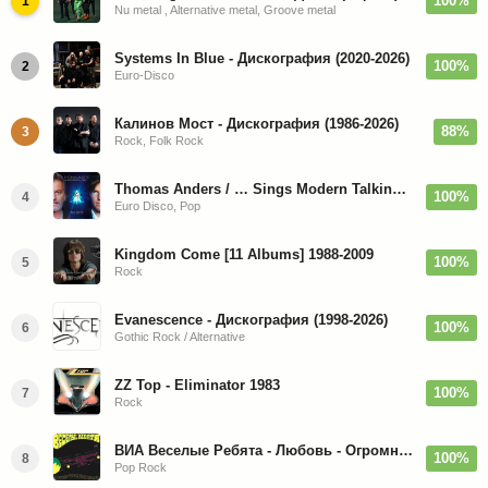
100%
1
Nu metal , Alternative metal, Groove metal
Systems In Blue - Дискография (2020-2026)
100%
2
Euro-Disco
Калинов Мост - Дискография (1986-2026)
88%
3
Rock, Folk Rock
Thomas Anders / … Sings Modern Talking: The Best hi-res
100%
4
Euro Disco, Pop
Kingdom Come [11 Albums] 1988-2009
100%
5
Rock
Evanescence - Дискография (1998-2026)
100%
6
Gothic Rock / Alternative
ZZ Top - Eliminator 1983
100%
7
Rock
ВИА Веселые Ребята - Любовь - Огромная Страна - 1974/2026
100%
8
Pop Rock