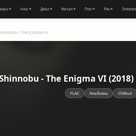
анры
Альт
Джаз
Метал
Поп
Рок
Электр
SHINNOBU / THE ENIGMA VI
Shinnobu - The Enigma VI (2018
FLAC
Альбомы
Chillout