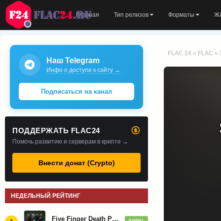
Главная
Тип релизов
Форматы
Ж
FLAC 24
»
FLAC
» 
Наш Telegram
Инфо о доступе к сайту →
Подписаться на канал
ПОДДЕРЖАТЬ FLAC24
Помочь развитию и серверам в крипте →
Внести донат (Crypto)
НЕДЕЛЬНЫЙ РЕЙТИНГ
Five Finger Death Punch - Дискография (2008-2026)