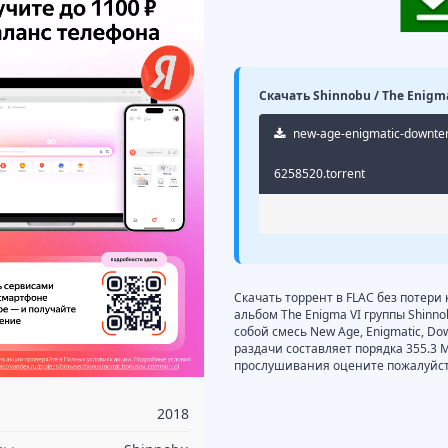
Скачать Shinnobu / The Enigma
new-age-enigmatic-downtemp
6258520.torrent
Скачать торрент в FLAC без потери 
альбом The Enigma VI группы Shinn
собой смесь New Age, Enigmatic, Do
раздачи составляет порядка 355.3 
прослушивания оцените пожалуйста
2018