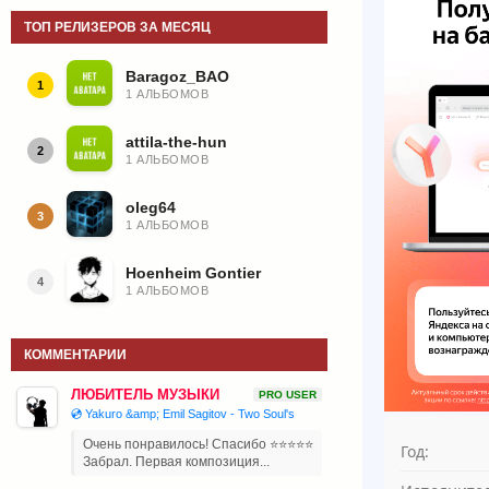
ТОП РЕЛИЗЕРОВ ЗА МЕСЯЦ
Baragoz_BAO
1
1 АЛЬБОМОВ
attila-the-hun
2
1 АЛЬБОМОВ
oleg64
3
1 АЛЬБОМОВ
Hoenheim Gontier
4
1 АЛЬБОМОВ
КОММЕНТАРИИ
ЛЮБИТЕЛЬ МУЗЫКИ
PRO USER
💿 Yakuro &amp; Emil Sagitov - Two Soul's
Очень понравилось! Спасибо ⭐⭐⭐⭐⭐
Год:
Забрал. Первая композиция...