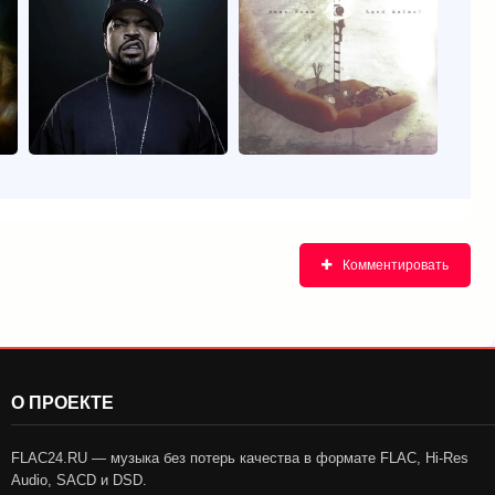
Комментировать
О ПРОЕКТЕ
FLAC24.RU — музыка без потерь качества в формате FLAC, Hi-Res
Audio, SACD и DSD.