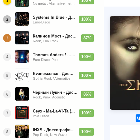
100%
1
Nu metal , Alternative metal, Groove metal
Systems In Blue - Дискография (2020-2026)
100%
2
Euro-Disco
Калинов Мост - Дискография (1986-2026)
87%
3
Rock, Folk Rock
Thomas Anders / … Sings Modern Talking: The Best hi-res
100%
4
Euro Disco, Pop
Evanescence - Дискография (1998-2026)
100%
5
Gothic Rock / Alternative
Чёрный Лукич - Дискография (1987-2014)
86%
6
Rock, Punk, Acoustic
Ceyx - Ma-La-Vi-Ta (12'' Maxi-Single)
100%
7
Italo-Disco
INXS - Дискография (1981-2004)
100%
8
Pop-Rock, New Wave