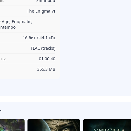
ь:
Shinnobu
The Enigma VI
 Age, Enigmatic,
ntempo
16 бит / 44.1 кГц
FLAC (tracks)
ть:
01:00:40
355.3 MB
и: