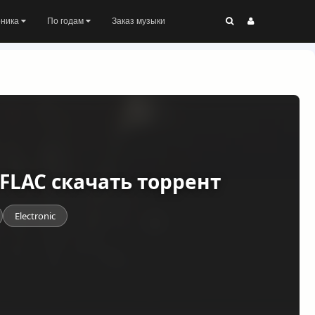
оника
По годам
Заказ музыки
) FLAC скачать торрент
Electronic