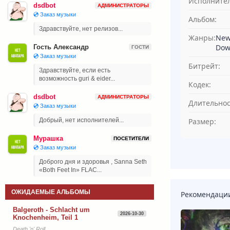
Исполнител
dsdbot
АДМИНИСТРАТОРЫ
💿 Заказ музыки
Альбом:
Здравствуйте, нет релизов...
Жанры:
New
Dow
Гость Александр
ГОСТИ
💿 Заказ музыки
Битрейт:
Здравствуйте, если есть
возможность guri & eider...
Кодек:
dsdbot
АДМИНИСТРАТОРЫ
Длительнос
💿 Заказ музыки
Размер:
Добрый, нет исполнителей...
Мурашка
ПОСЕТИТЕЛИ
💿 Заказ музыки
Доброго дня и здоровья , Sanna Seth
«Both Feet In» FLAC...
ОЖИДАЕМЫЕ АЛЬБОМЫ
Рекомендаци
Balgeroth - Schlacht um
2026-10-30
Knochenheim, Teil 1
Death 'n' Roll