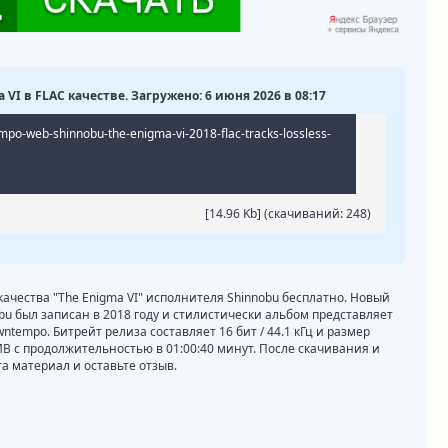
 VI в FLAC качестве. Загружено: 6 июня 2026 в 08:17
o-web-shinnobu-the-enigma-vi-2018-flac-tracks-lossless-
[14.96 Kb] (cкачиваний: 248)
качества "The Enigma VI" исполнителя Shinnobu бесплатно. Новый
obu был записан в 2018 году и стилистически альбом представляет
wntempo. Битрейт релиза составляет 16 бит / 44.1 кГц и размер
MB с продолжительностью в 01:00:40 минут. После скачивания и
 материал и оставьте отзыв.