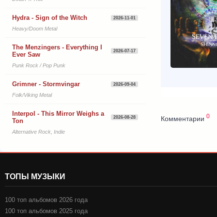
Hydra - Sign of the Witch
2026-11-01
Heavy/Doom Metal
The Menzingers - Everything I
2026-07-17
Ever Saw
Punk Rock / Pop Punk
Grimner - Stormvingar
2026-09-04
Folk/Viking Metal
Interpol - This Mirror Weighs a
0
Комментарии
2026-08-28
Ton
Alternative Rock, Indie
ТОПЫ МУЗЫКИ
100 топ альбомов 2026 года
100 топ альбомов 2025 года