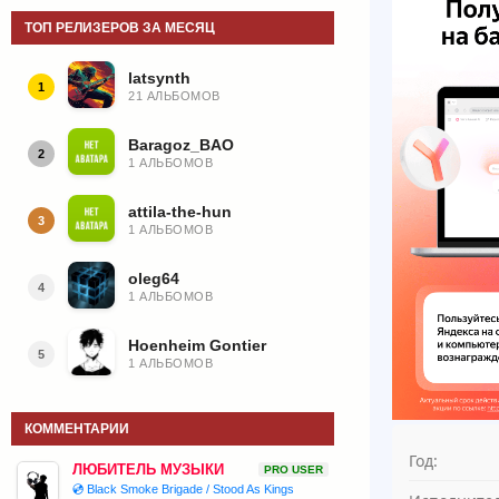
ТОП РЕЛИЗЕРОВ ЗА МЕСЯЦ
latsynth
1
21 АЛЬБОМОВ
Baragoz_BAO
2
1 АЛЬБОМОВ
attila-the-hun
3
1 АЛЬБОМОВ
oleg64
4
1 АЛЬБОМОВ
Hoenheim Gontier
5
1 АЛЬБОМОВ
КОММЕНТАРИИ
Год:
ЛЮБИТЕЛЬ МУЗЫКИ
PRO USER
💿 Black Smoke Brigade / Stood As Kings