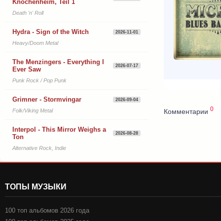
Knochenheim, Teil 1
Death 'n' Roll
Hydra - Sign of the Witch
2026-11-01
Heavy/Doom Metal
The Menzingers - Everything I
2026-07-17
Ever Saw
Punk Rock / Pop Punk
Grimner - Stormvingar
2026-09-04
0
Комментарии
Folk/Viking Metal
Interpol - This Mirror Weighs a
2026-08-28
Ton
Alternative Rock, Indie
ТОПЫ МУЗЫКИ
100 топ альбомов 2026 года