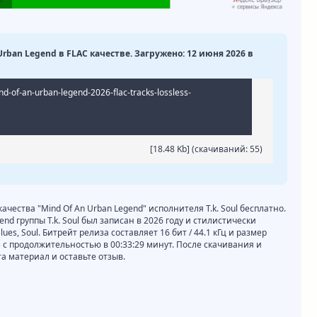
n Urban Legend в FLAC качестве. Загружено: 12 июня 2026 в
nd-of-an-urban-legend-2026-flac-tracks-lossless-
[18.48 Kb] (cкачиваний: 55)
качества "Mind Of An Urban Legend" исполнителя T.k. Soul бесплатно.
nd группы T.k. Soul был записан в 2026 году и стилистически
es, Soul. Битрейт релиза составляет 16 бит / 44.1 кГц и размер
 с продолжительностью в 00:33:29 минут. После скачивания и
 материал и оставьте отзыв.