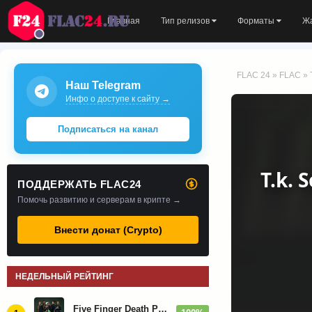
Главная
Тип релизов
Форматы
Ж
FLAC 24
»
FLAC
» 
Наш Telegram
Инфо о доступе к сайту →
Подписаться на канал
T.k. 
ПОДДЕРЖАТЬ FLAC24
Помочь развитию и серверам в крипте →
Внести донат (Crypto)
НЕДЕЛЬНЫЙ РЕЙТИНГ
Five Finger Death Punch - Дискография (2008-2026)