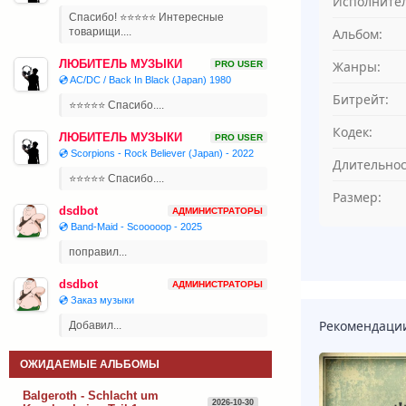
Исполнител
Спасибо! ⭐⭐⭐⭐⭐ Интересные
Альбом:
товарищи....
ЛЮБИТЕЛЬ МУЗЫКИ
Жанры:
PRO USER
💿 AC/DC / Back In Black (Japan) 1980
Битрейт:
⭐⭐⭐⭐⭐ Спасибо....
Кодек:
ЛЮБИТЕЛЬ МУЗЫКИ
PRO USER
💿 Scorpions - Rock Believer (Japan) - 2022
Длительнос
⭐⭐⭐⭐⭐ Спасибо....
Размер:
dsdbot
АДМИНИСТРАТОРЫ
💿 Band-Maid - Scooooop - 2025
поправил...
dsdbot
АДМИНИСТРАТОРЫ
💿 Заказ музыки
Рекомендаци
Добавил...
ОЖИДАЕМЫЕ АЛЬБОМЫ
Balgeroth - Schlacht um
2026-10-30