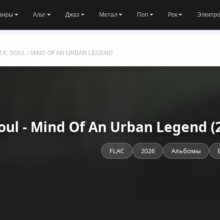
анры
Альт
Джаз
Метал
Поп
Рок
Электр
T.K. SOUL / MIND OF AN URBAN LEGEND
Soul - Mind Of An Urban Legend 
FLAC
2026
Альбомы