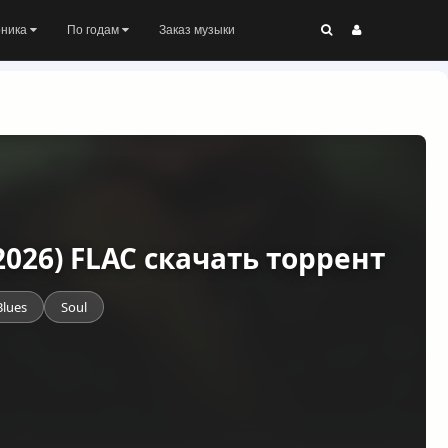
оника
По годам
Заказ музыки
(2026) FLAC скачать торрент
Blues
Soul