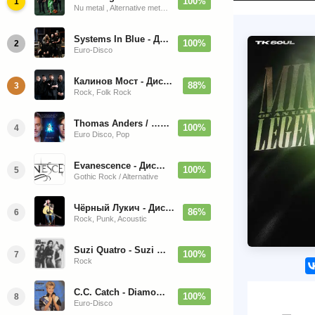
100%
1
Nu metal , Alternative metal, Groove metal
Systems In Blue - Дискография (2020-2026)
100%
2
Euro-Disco
Калинов Мост - Дискография (1986-2026)
88%
3
Rock, Folk Rock
Thomas Anders / … Sings Modern Talking: The Best hi-res
100%
4
Euro Disco, Pop
Evanescence - Дискография (1998-2026)
100%
5
Gothic Rock / Alternative
Чёрный Лукич - Дискография (1987-2014)
86%
6
Rock, Punk, Acoustic
Suzi Quatro - Suzi Quatro (Bonus Tracks, Remaster) 1973/2022
100%
7
Rock
C.C. Catch - Diamonds. Her Greatest Hits 1988
100%
8
Euro-Disco