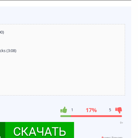
00)
cks (3:08)
17%
1
5