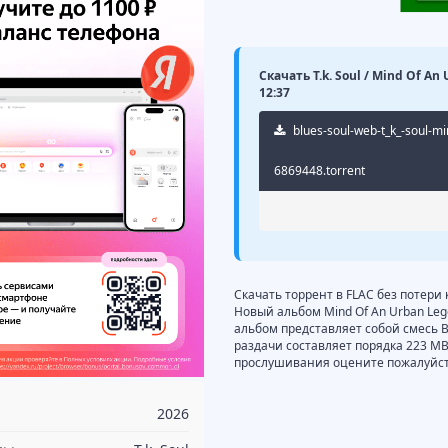
Скачать T.k. Soul / Mind Of A
12:37
blues-soul-web-t_k_-soul-mi
6869448.torrent
Скачать торрент в FLAC без потери 
Новый альбом Mind Of An Urban Lege
альбом представляет собой смесь Blu
раздачи составляет порядка 223 MB
прослушивания оцените пожалуйста
2026