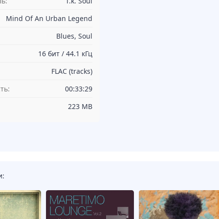
ь:
T.k. Soul
Mind Of An Urban Legend
Blues, Soul
16 бит / 44.1 кГц
FLAC (tracks)
ть:
00:33:29
223 MB
и: