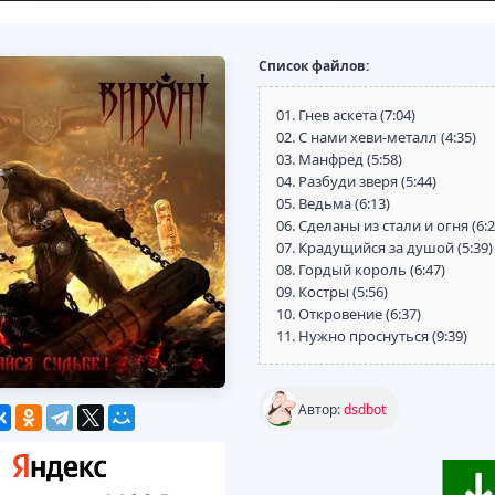
Список файлов:
01. Гнев аскета (7:04)
02. С нами хеви-металл (4:35)
03. Манфред (5:58)
04. Разбуди зверя (5:44)
05. Ведьма (6:13)
06. Сделаны из стали и огня (6:2
07. Крадущийся за душой (5:39)
08. Гордый король (6:47)
09. Костры (5:56)
10. Откровение (6:37)
11. Нужно проснуться (9:39)
Автор:
dsdbot