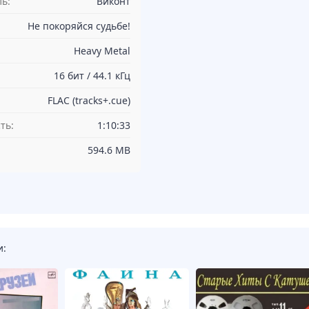
ь:
Виконт
Не покоряйся судьбе!
Heavy Metal
16 бит / 44.1 кГц
FLAC (tracks+.cue)
ть:
1:10:33
594.6 MB
и: