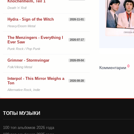
Knochenheim, Teil 1
Death 'n' Roll
Hydra - Sign of the Witch
2026-11-01
Heavy/Doom Metal
The Menzingers - Everything I
2026-07-17
Ever Saw
Punk Rock / Pop Punk
Grimner - Stormvingar
2026-09-04
0
Комментарии
Folk/Viking Metal
Interpol - This Mirror Weighs a
2026-08-28
Ton
Alternative Rock, Indie
ТОПЫ МУЗЫКИ
100 топ альбомов 2026 года