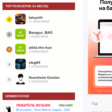
ТОП РЕЛИЗЕРОВ ЗА МЕСЯЦ
latsynth
1
21 АЛЬБОМОВ
Baragoz_BAO
2
1 АЛЬБОМОВ
attila-the-hun
3
1 АЛЬБОМОВ
oleg64
4
1 АЛЬБОМОВ
Hoenheim Gontier
5
1 АЛЬБОМОВ
КОММЕНТАРИИ
Год:
ЛЮБИТЕЛЬ МУЗЫКИ
PRO USER
💿 Scorpions - Rock Believer (Japan) - 2022