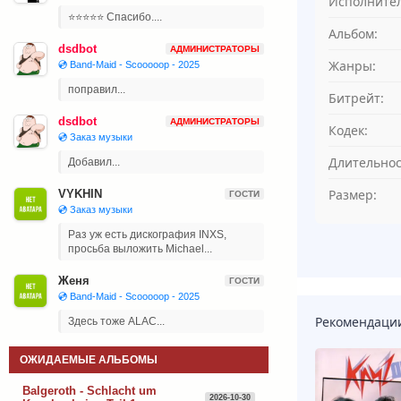
Исполнител
⭐⭐⭐⭐⭐ Спасибо....
Альбом:
dsdbot
АДМИНИСТРАТОРЫ
Жанры:
💿 Band-Maid - Scooooop - 2025
поправил...
Битрейт:
dsdbot
АДМИНИСТРАТОРЫ
Кодек:
💿 Заказ музыки
Длительнос
Добавил...
Размер:
VYKHIN
ГОСТИ
💿 Заказ музыки
Раз уж есть дискография INXS,
просьба выложить Michael...
Женя
ГОСТИ
💿 Band-Maid - Scooooop - 2025
Рекомендаци
Здесь тоже ALAC...
ОЖИДАЕМЫЕ АЛЬБОМЫ
Balgeroth - Schlacht um
2026-10-30