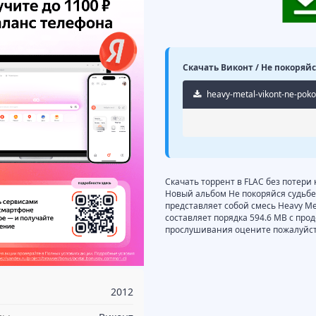
Скачать Виконт / Не покоряйся
heavy-metal-vikont-ne-pokor
Скачать торрент в FLAC без потери
Новый альбом Не покоряйся судьбе!
представляет собой смесь Heavy Met
составляет порядка 594.6 MB с про
прослушивания оцените пожалуйста
2012