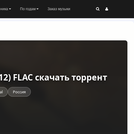
оника
По годам
Заказ музыки
12) FLAC скачать торрент
al
Россия