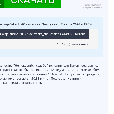
 судьбе! в FLAC качестве. Загружено: 7 июля 2026 в 19:14
jajsja-sudbe-2012-flac-tracks_cue-lossless-4149976.torrent
[13.7 Kb] (cкачиваний: 48)
 качества "Не покоряйся судьбе!" исполнителя Виконт бесплатно.
 группы Виконт был записан в 2012 году и стилистически альбом
al. Битрейт релиза составляет 16 бит / 44.1 кГц и размер раздачи
должительностью в 1:10:33 минут. После скачивания и
 материал и оставьте отзыв.