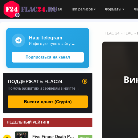
Главная
Тип релизов
Форматы
Ж
FLAC 24
»
FLAC
» 
Наш Telegram
Инфо о доступе к сайту →
Подписаться на канал
Вик
ПОДДЕРЖАТЬ FLAC24
Помочь развитию и серверам в крипте →
Внести донат (Crypto)
НЕДЕЛЬНЫЙ РЕЙТИНГ
Five Finger Death Punch - Дискография (2008-2026)