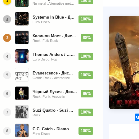
100%
1
Nu metal , Alternative metal, Groove metal
Systems In Blue - Дискография (2020-2026)
100%
2
Euro-Disco
Калинов Мост - Дискография (1986-2026)
88%
3
Rock, Folk Rock
Thomas Anders / … Sings Modern Talking: The Best hi-res
100%
4
Euro Disco, Pop
Evanescence - Дискография (1998-2026)
100%
5
Gothic Rock / Alternative
Чёрный Лукич - Дискография (1987-2014)
86%
6
Rock, Punk, Acoustic
Suzi Quatro - Suzi Quatro (Bonus Tracks, Remaster) 1973/2022
100%
7
Rock
C.C. Catch - Diamonds. Her Greatest Hits 1988
100%
8
Euro-Disco