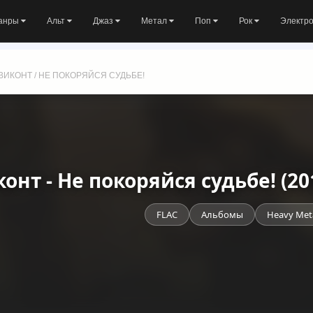
анры
Альт
Джаз
Метал
Поп
Рок
Электр
ВИКОНТ / НЕ ПОКОРЯЙСЯ СУДЬБЕ!
онт - Не покоряйся судьбе! (20
FLAC
Альбомы
Heavy Met