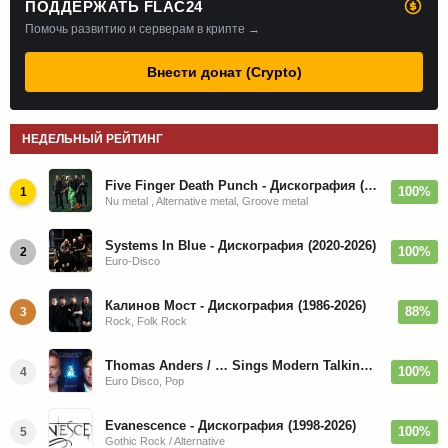
ПОДДЕРЖАТЬ FLAC24
Помочь развитию и серверам в крипте →
Внести донат (Crypto)
НЕДЕЛЬНЫЙ РЕЙТИНГ
Five Finger Death Punch - Дискография (2008-2026)
100%
1
Nu metal , Alternative metal, Groove metal
Systems In Blue - Дискография (2020-2026)
100%
2
Euro-Disco
Калинов Мост - Дискография (1986-2026)
88%
3
Rock, Folk Rock
Thomas Anders / … Sings Modern Talking: The Best hi-res
100%
4
Euro Disco, Pop
Evanescence - Дискография (1998-2026)
100%
5
Gothic Rock / Alternative