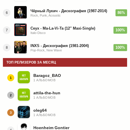
Чёрный Лукич - Дискография (1987-2014)
86%
6
Rock, Punk, Acoustic
Ceyx - Ma-La-Vi-Ta (12'' Maxi-Single)
100%
7
Italo-Disco
INXS - Дискография (1981-2004)
100%
8
Pop-Rock, New Wave
ТОП РЕЛИЗЕРОВ ЗА МЕСЯЦ
Baragoz_BAO
1
1 АЛЬБОМОВ
attila-the-hun
2
1 АЛЬБОМОВ
oleg64
3
1 АЛЬБОМОВ
Hoenheim Gontier
4