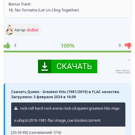
Bonus Track:
18. Teo Torriatte (Let Us Cling Together)
Автор:
dsdbot
100%
3
0
Скачать Queen - Greatest Hits (1981/2019) в FLAC качестве.
Загружено: 3 февраля 2024 в 16:09
rock-roll-hard-rock-arena-rock-cd-queen-greatest-hits-mqa-
x-uhqcd-2019-1981-flac-image_cue-lossless.torrent
[20.56 Kb] (cкачиваний: 574)