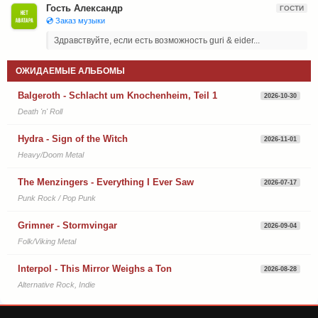
Гость Александр
ГОСТИ
💿 Заказ музыки
Здравствуйте, если есть возможность guri & eider...
ОЖИДАЕМЫЕ АЛЬБОМЫ
Balgeroth - Schlacht um Knochenheim, Teil 1
2026-10-30
Death 'n' Roll
Hydra - Sign of the Witch
2026-11-01
Heavy/Doom Metal
The Menzingers - Everything I Ever Saw
2026-07-17
Punk Rock / Pop Punk
Grimner - Stormvingar
2026-09-04
Folk/Viking Metal
Interpol - This Mirror Weighs a Ton
2026-08-28
Alternative Rock, Indie