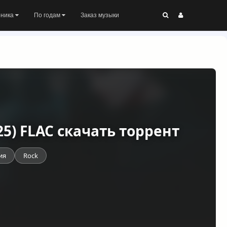
оника
По годам
Заказ музыки
25) FLAC скачать торрент
ия
Rock