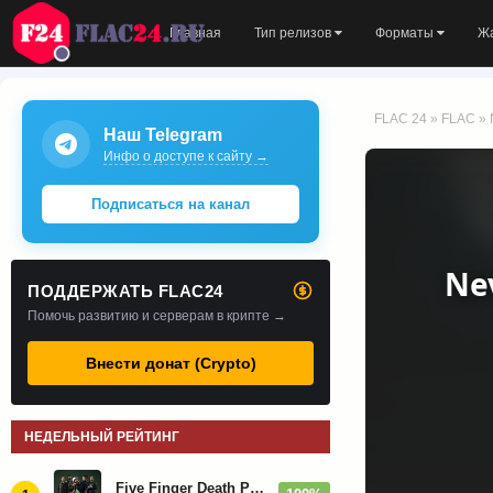
Главная
Тип релизов
Форматы
Ж
FLAC 24
»
FLAC
» 
Наш Telegram
Инфо о доступе к сайту →
Подписаться на канал
Ne
ПОДДЕРЖАТЬ FLAC24
Помочь развитию и серверам в крипте →
Внести донат (Crypto)
НЕДЕЛЬНЫЙ РЕЙТИНГ
Five Finger Death Punch - Дискография (2008-2026)