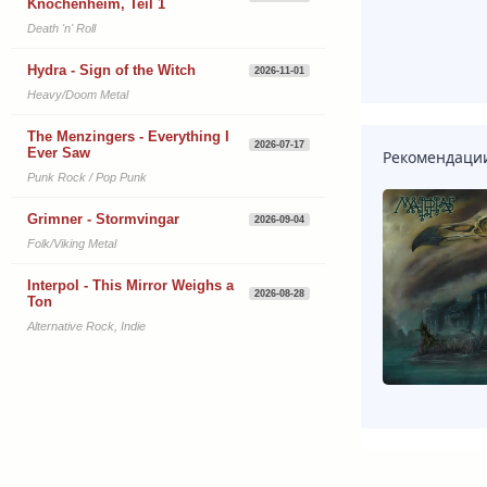
Knochenheim, Teil 1
Death 'n' Roll
Hydra - Sign of the Witch
2026-11-01
Heavy/Doom Metal
The Menzingers - Everything I
2026-07-17
Ever Saw
Рекомендаци
Punk Rock / Pop Punk
Grimner - Stormvingar
2026-09-04
Folk/Viking Metal
Interpol - This Mirror Weighs a
2026-08-28
Ton
Alternative Rock, Indie