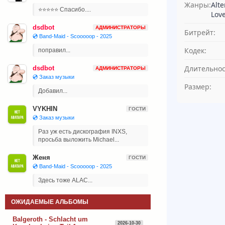
Жанры:
Alte
⭐⭐⭐⭐⭐ Спасибо....
Lov
dsdbot
АДМИНИСТРАТОРЫ
Битрейт:
💿 Band-Maid - Scooooop - 2025
Кодек:
поправил...
Длительнос
dsdbot
АДМИНИСТРАТОРЫ
💿 Заказ музыки
Размер:
Добавил...
VYKHIN
ГОСТИ
💿 Заказ музыки
Раз уж есть дискография INXS,
просьба выложить Michael...
Женя
ГОСТИ
💿 Band-Maid - Scooooop - 2025
Здесь тоже ALAC...
ОЖИДАЕМЫЕ АЛЬБОМЫ
Balgeroth - Schlacht um
2026-10-30