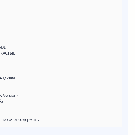
ADE
ЩЕКАСТЫЕ
 штурвал
w Version)
ба
то не хочет содержать