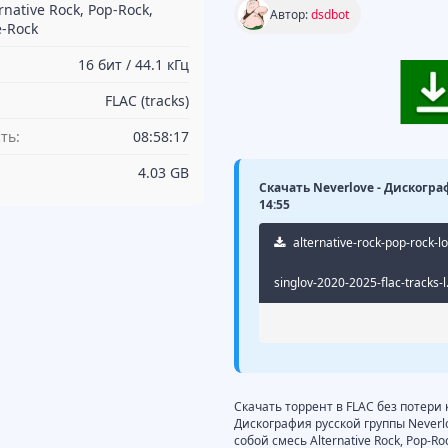
rnative Rock, Pop-Rock,
Автор:
dsdbot
e-Rock
16 бит / 44.1 кГц
FLAC (tracks)
ть:
08:58:17
4.03 GB
Скачать Neverlove - Дискограф
14:55
alternative-rock-pop-rock-l
singlov-2020-2025-flac-tracks-l
Скачать торрент в FLAC без потери
Дискография русской группы Neverl
собой смесь Alternative Rock, Pop-R