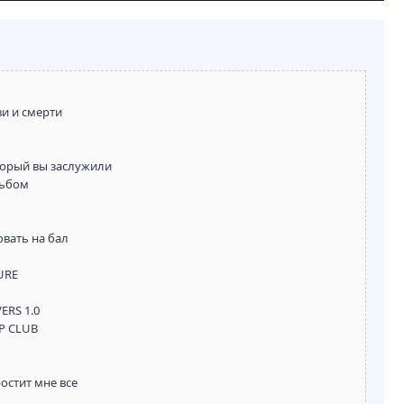
ви и смерти
оторый вы заслужили
льбом
овать на бал
SURE
ERS 1.0
IP CLUB
ростит мне все