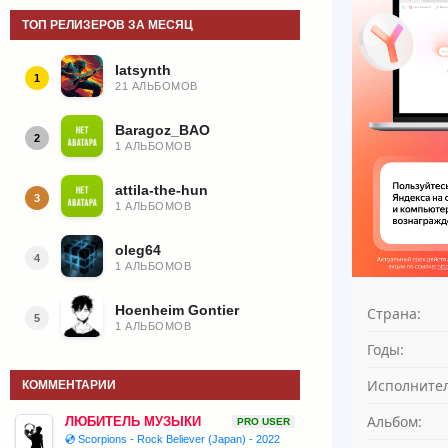
ТОП РЕЛИЗЕРОВ ЗА МЕСЯЦ
latsynth
1
21 АЛЬБОМОВ
Baragoz_BAO
2
1 АЛЬБОМОВ
attila-the-hun
3
1 АЛЬБОМОВ
oleg64
4
1 АЛЬБОМОВ
Hoenheim Gontier
Страна:
5
1 АЛЬБОМОВ
Годы:
Исполнител
КОММЕНТАРИИ
Альбом:
ЛЮБИТЕЛЬ МУЗЫКИ
PRO USER
💿 Scorpions - Rock Believer (Japan) - 2022