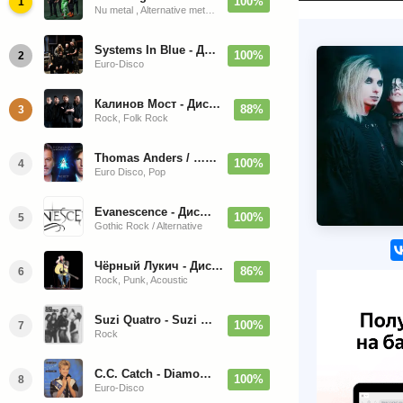
100%
1
Nu metal , Alternative metal, Groove metal
Systems In Blue - Дискография (2020-2026)
100%
2
Euro-Disco
Калинов Мост - Дискография (1986-2026)
88%
3
Rock, Folk Rock
Thomas Anders / … Sings Modern Talking: The Best hi-res
100%
4
Euro Disco, Pop
Evanescence - Дискография (1998-2026)
100%
5
Gothic Rock / Alternative
Чёрный Лукич - Дискография (1987-2014)
86%
6
Rock, Punk, Acoustic
Suzi Quatro - Suzi Quatro (Bonus Tracks, Remaster) 1973/2022
100%
7
Rock
C.C. Catch - Diamonds. Her Greatest Hits 1988
100%
8
Euro-Disco