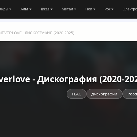
анры
Альт
Джаз
Метал
Поп
Рок
Электр
NEVERLOVE - ДИСКОГРАФИЯ (2020-2025)
verlove - Дискография (2020-20
FLAC
Дискографии
Росс