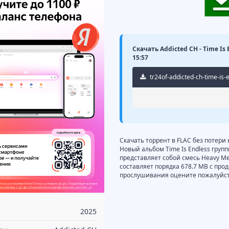
Скачать Addicted CH - Time Is 
15:57
tr24of-addicted-ch-time-is-
Скачать торрент в FLAC без потери 
Новый альбом Time Is Endless групп
представляет собой смесь Heavy Met
составляет порядка 678.7 MB с про
прослушивания оцените пожалуйста
2025