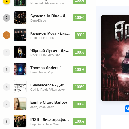
100%
1
Nu metal , Alternative metal, Groove metal
Systems In Blue - Дискография (2020-2026)
100%
2
Euro-Disco
Калинов Мост - Дискография (1986-2026)
93%
3
Rock, Folk Rock
Чёрный Лукич - Дискография (1987-2014)
100%
4
Rock, Punk, Acoustic
Thomas Anders / … Sings Modern Talking: The Best hi-res
100%
5
Euro Disco, Pop
Evanescence - Дискография (1998-2026)
100%
6
Gothic Rock / Alternative
Emilie-Claire Barlow
100%
7
Jazz, Vocal Jazz
INXS - Дискография (1981-2004)
100%
8
Pop-Rock, New Wave