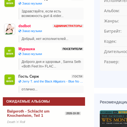
Исполнител
💿 Заказ музыки
Альбом:
Здравствуйте, если есть
возможность guri & eider...
Жанры:
dsdbot
АДМИНИСТРАТОРЫ
Битрейт:
💿 Заказ музыки
Добрый, нет исполнителей...
Кодек:
Мурашка
ПОСЕТИТЕЛИ
Длительнос
💿 Заказ музыки
Размер:
Доброго дня и здоровья , Sanna Seth
«Both Feet In» FLAC...
Гость Серж
ГОСТИ
💿 Jerry T. and the Black Alligators - Blue No More (2023)
отлично...
Рекомендаци
ОЖИДАЕМЫЕ АЛЬБОМЫ
Balgeroth - Schlacht um
2026-10-30
Knochenheim, Teil 1
Death 'n' Roll