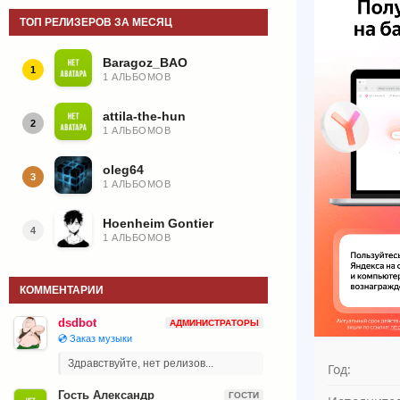
ТОП РЕЛИЗЕРОВ ЗА МЕСЯЦ
Baragoz_BAO
1
1 АЛЬБОМОВ
attila-the-hun
2
1 АЛЬБОМОВ
oleg64
3
1 АЛЬБОМОВ
Hoenheim Gontier
4
1 АЛЬБОМОВ
КОММЕНТАРИИ
dsdbot
АДМИНИСТРАТОРЫ
💿 Заказ музыки
Здравствуйте, нет релизов...
Год:
Гость Александр
ГОСТИ