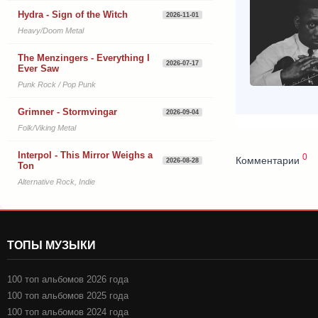
Hydra - Sign of the Witch
2026-11-01
Heavy/Doom Metal
The Menzingers - Everything I
2026-07-17
Ever Saw
Punk Rock / Pop Punk
Grimner - Stormvingar
2026-09-04
Folk/Viking Metal
Interpol - This Mirror Weighs a
0
Комментарии
2026-08-28
Ton
Alternative Rock, Indie
ТОПЫ МУЗЫКИ
100 топ альбомов 2026 года
100 топ альбомов 2025 года
100 топ альбомов 2024 года