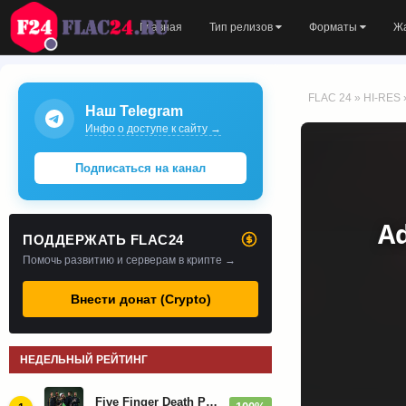
Главная
Тип релизов
Форматы
Ж
FLAC 24
»
HI-RES
Наш Telegram
Инфо о доступе к сайту →
Подписаться на канал
Ad
ПОДДЕРЖАТЬ FLAC24
Помочь развитию и серверам в крипте →
Внести донат (Crypto)
НЕДЕЛЬНЫЙ РЕЙТИНГ
Five Finger Death Punch - Дискография (2008-2026)