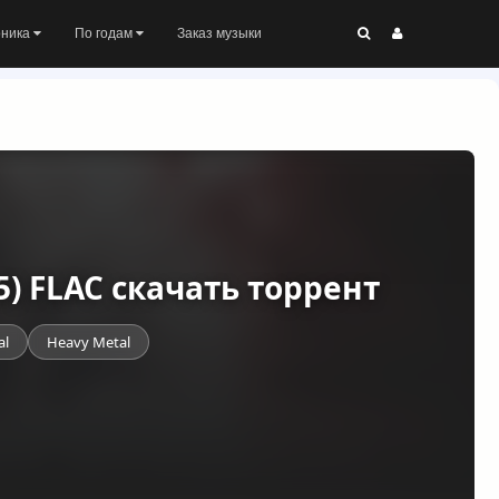
оника
По годам
Заказ музыки
25) FLAC скачать торрент
al
Heavy Metal