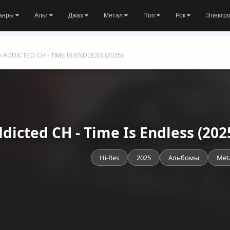
анры
Альт
Джаз
Метал
Поп
Рок
Электр
» ADDICTED CH - TIME IS ENDLESS (2025)
dicted CH - Time Is Endless (20
Hi-Res
2025
Альбомы
Met