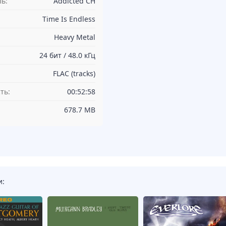
ь:
Addicted CH
Time Is Endless
Heavy Metal
24 бит / 48.0 кГц
FLAC (tracks)
ть:
00:52:58
678.7 MB
и: