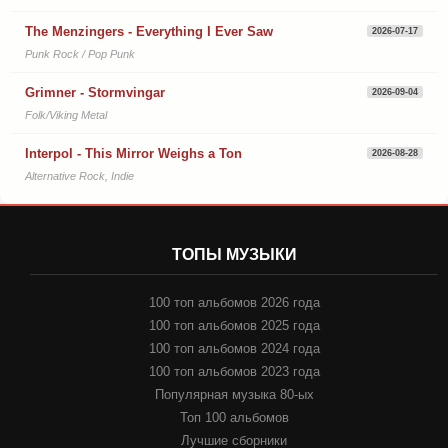
The Menzingers - Everything I Ever Saw
2026-07-17
Punk Rock / Pop Punk
Grimner - Stormvingar
2026-09-04
Folk/Viking Metal
Interpol - This Mirror Weighs a Ton
2026-08-28
Alternative Rock, Indie
ТОПЫ МУЗЫКИ
100 топ альбомов 2026 года
100 топ альбомов 2025 года
100 топ альбомов 2024 года
100 топ альбомов 2023 года
Популярная музыка 80-ых
Топ 100 альбомов
Лучшие сборники