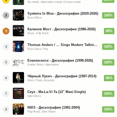
Nu metal , Alternative metal, Groove metal
Systems In Blue - Дискография (2020-2026)
100%
2
Euro-Disco
Калинов Мост - Дискография (1986-2026)
88%
3
Rock, Folk Rock
Thomas Anders / … Sings Modern Talking: The Best hi-res
100%
4
Euro Disco, Pop
Evanescence - Дискография (1998-2026)
100%
5
Gothic Rock / Alternative
Чёрный Лукич - Дискография (1987-2014)
86%
6
Rock, Punk, Acoustic
Ceyx - Ma-La-Vi-Ta (12'' Maxi-Single)
100%
7
Italo-Disco
INXS - Дискография (1981-2004)
100%
8
Pop-Rock, New Wave