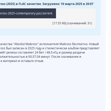
oss (2025) в FLAC качестве. Загружено: 10 марта 2025 в 20:07
ross-2025-contemporary-jazz.torrent
[17.55 Kb] (cкачиваний: 31)
 качества "Absolut Makross" исполнителя Makross бесплатно. Новый
ross был записан в 2025 году и стилистически альбом представляет
рейт релиза составляет 24 бит / 48.0 кГц и размер раздачи
должительностью в 00:37:34 минут. После скачивания и
 материал и оставьте отзыв.