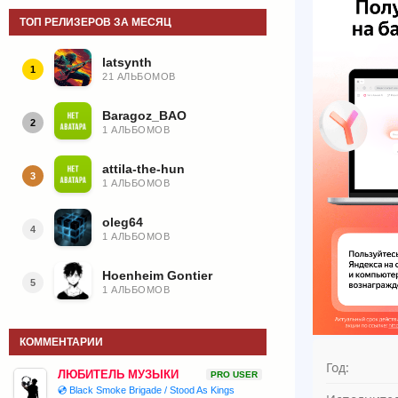
ТОП РЕЛИЗЕРОВ ЗА МЕСЯЦ
latsynth
1
21 АЛЬБОМОВ
Baragoz_BAO
2
1 АЛЬБОМОВ
attila-the-hun
3
1 АЛЬБОМОВ
oleg64
4
1 АЛЬБОМОВ
Hoenheim Gontier
5
1 АЛЬБОМОВ
КОММЕНТАРИИ
Год:
ЛЮБИТЕЛЬ МУЗЫКИ
PRO USER
💿 Black Smoke Brigade / Stood As Kings