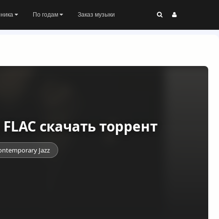
оника
По годам
Заказ музыки
) FLAC скачать торрент
ontemporary Jazz