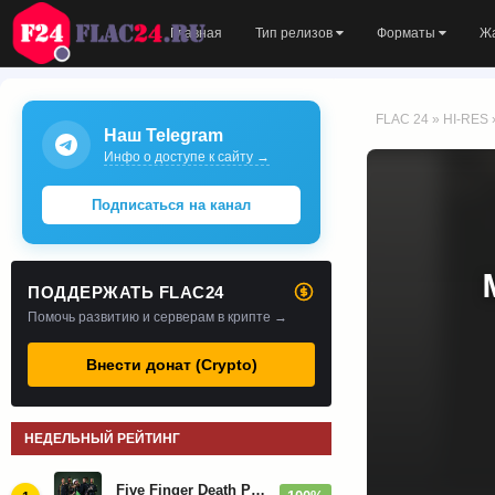
Главная
Тип релизов
Форматы
Ж
FLAC 24
»
HI-RES
Наш Telegram
Инфо о доступе к сайту →
Подписаться на канал
ПОДДЕРЖАТЬ FLAC24
Помочь развитию и серверам в крипте →
Внести донат (Crypto)
НЕДЕЛЬНЫЙ РЕЙТИНГ
Five Finger Death Punch - Дискография (2008-2026)