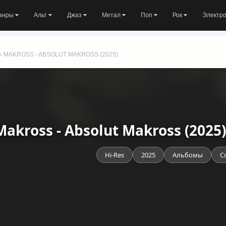
анры
Альт
Джаз
Метал
Поп
Рок
Электр
» MAKROSS - ABSOLUT MAKROSS (2025)
Makross - Absolut Makross (2025
Hi-Res
2025
Альбомы
C