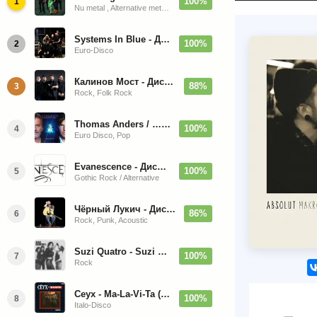
100%
1
Nu metal , Alternative metal, Groove metal
Systems In Blue - Дискография (2020-2026)
100%
2
Euro-Disco
Калинов Мост - Дискография (1986-2026)
88%
3
Rock, Folk Rock
Thomas Anders / … Sings Modern Talking: The Best hi-res
100%
4
Euro Disco, Pop
Evanescence - Дискография (1998-2026)
100%
5
Gothic Rock / Alternative
Чёрный Лукич - Дискография (1987-2014)
86%
6
Rock, Punk, Acoustic
Suzi Quatro - Suzi Quatro (Bonus Tracks, Remaster) 1973/2022
100%
7
Rock
Ceyx - Ma-La-Vi-Ta (12'' Maxi-Single)
100%
8
Italo-Disco