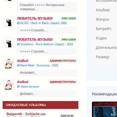
Исполнител
Спасибо! ⭐⭐⭐⭐⭐ Интересные
Альбом:
товарищи....
ЛЮБИТЕЛЬ МУЗЫКИ
Жанры:
PRO USER
💿 AC/DC / Back In Black (Japan) 1980
Битрейт:
⭐⭐⭐⭐⭐ Спасибо....
Кодек:
ЛЮБИТЕЛЬ МУЗЫКИ
PRO USER
💿 Scorpions - Rock Believer (Japan) - 2022
Длительнос
⭐⭐⭐⭐⭐ Спасибо....
Размер:
dsdbot
АДМИНИСТРАТОРЫ
💿 Band-Maid - Scooooop - 2025
поправил...
dsdbot
АДМИНИСТРАТОРЫ
💿 Заказ музыки
Рекомендаци
Добавил...
ОЖИДАЕМЫЕ АЛЬБОМЫ
Balgeroth - Schlacht um
2026-10-30