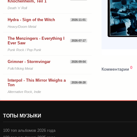
Knochenheim, Teil 1
Death 'n' Roll
Hydra - Sign of the Witch
2026-11-01
Heavy/Doom Metal
The Menzingers - Everything I
2026-07-17
Ever Saw
Punk Rock / Pop Punk
Grimner - Stormvingar
2026-09-04
0
Комментарии
Folk/Viking Metal
Interpol - This Mirror Weighs a
2026-08-28
Ton
Alternative Rock, Indie
ТОПЫ МУЗЫКИ
100 топ альбомов 2026 года