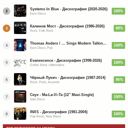
Systems In Blue - Дискография (2020-2026)
100%
2
Euro-Disco
Калинов Мост - Дискография (1986-2026)
88%
3
Rock, Folk Rock
Thomas Anders / … Sings Modern Talking: The Best hi-res
100%
4
Euro Disco, Pop
Evanescence - Дискография (1998-2026)
100%
5
Gothic Rock / Alternative
Чёрный Лукич - Дискография (1987-2014)
86%
6
Rock, Punk, Acoustic
Ceyx - Ma-La-Vi-Ta (12'' Maxi-Single)
100%
7
Italo-Disco
INXS - Дискография (1981-2004)
100%
8
Pop-Rock, New Wave