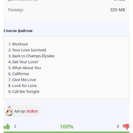
Размер:
335 MB
Список файлов:
1. Workout
2. Your Love Survived
3. Back to Champs-Élysées
4. Get Your Lovin'
5. What About You
6. California
7. Give Me Love
8. Look for Love
9. Call Me Tonight
Автор:
dsdbot
100%
2
0