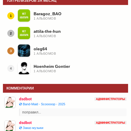
ТОП РЕЛИЗЕРОВ ЗА МЕСЯЦ
Baragoz_BAO
1
1 АЛЬБОМОВ
attila-the-hun
2
1 АЛЬБОМОВ
oleg64
3
1 АЛЬБОМОВ
Hoenheim Gontier
4
1 АЛЬБОМОВ
КОММЕНТАРИИ
dsdbot
АДМИНИСТРАТОРЫ
💿 Band-Maid - Scooooop - 2025
поправил...
dsdbot
АДМИНИСТРАТОРЫ
💿 Заказ музыки