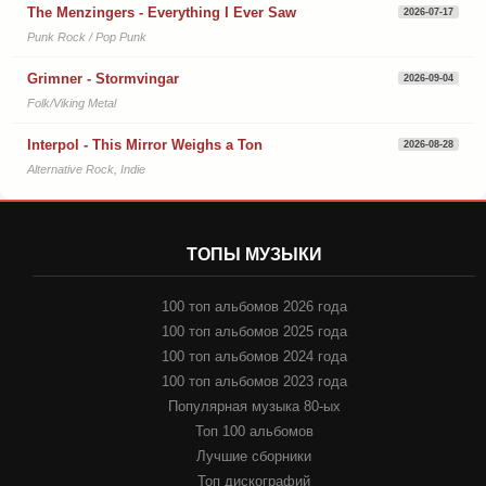
The Menzingers - Everything I Ever Saw
2026-07-17
Punk Rock / Pop Punk
Grimner - Stormvingar
2026-09-04
Folk/Viking Metal
Interpol - This Mirror Weighs a Ton
2026-08-28
Alternative Rock, Indie
ТОПЫ МУЗЫКИ
100 топ альбомов 2026 года
100 топ альбомов 2025 года
100 топ альбомов 2024 года
100 топ альбомов 2023 года
Популярная музыка 80-ых
Топ 100 альбомов
Лучшие сборники
Топ дискографий