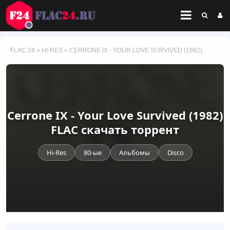
FLAC 24
»
HI-RES
» CERRONE IX - YOUR LOVE SURVIVED (1982)
Cerrone IX - Your Love Survived (1982)
FLAC скачать торрент
Hi-Res
80-ые
Альбомы
Disco