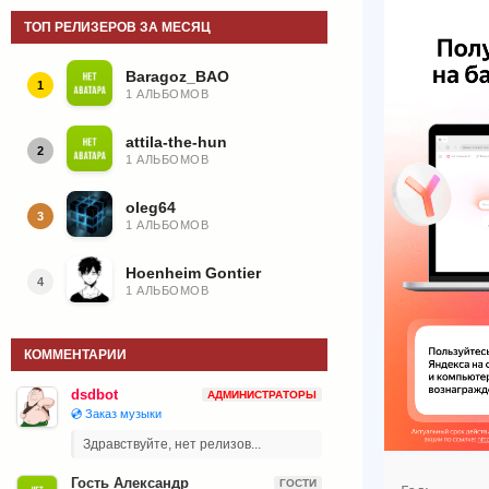
ТОП РЕЛИЗЕРОВ ЗА МЕСЯЦ
Baragoz_BAO
1
1 АЛЬБОМОВ
attila-the-hun
2
1 АЛЬБОМОВ
oleg64
3
1 АЛЬБОМОВ
Hoenheim Gontier
4
1 АЛЬБОМОВ
КОММЕНТАРИИ
dsdbot
АДМИНИСТРАТОРЫ
💿 Заказ музыки
Здравствуйте, нет релизов...
Гость Александр
ГОСТИ