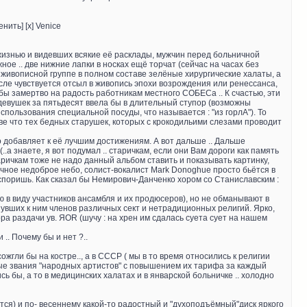
нить] [x] Venice
 жизнью и видевших всякие её расклады, мужчин перед больничной
ое .. две нижние лапки в носках ещё торчат (сейчас на часах без
ой живописной группе в полном составе зелёные хирургические халаты, а
ысле чувствуется отсыл в живопись эпохи возрождения или ренессанса,
бы замертво на радость работникам местного СОБЕСа .. К счастью, эти
девушек за пятьдесят ввела бы в длительный ступор (возможны
спользования специальной посуды, что называется : "из горлА"). То
зве что тех бедных старушек, которых с крокодильими слезами проводит
о добавляет к её лучшим достижениям. А вот дальше .. Дальше
а знаете, я вот подумал .. старичкам, если они Вам дороги как память
ричкам тоже не надо данный альбом ставить и показывать картинку,
 ночное недоброе небо, солист-вокалист Mark Donoghue просто бьётся в
споришь. Как сказал бы Немирович-Данченко хором со Станиславским :
ю в виду участников ансамбля и их продюсеров), но не обманывают в
увших к ним членов различных сект и нетрадиционных религий. Ярко,
а раздачи ув. ЯОR (шучу : на хрен им сдалась суета сует на нашем
.. Почему бы и нет ?..
гли бы на костре.., а в СССР ( мы в то время относились к религии
ные звания "народных артистов" с повышением их тарифа за каждый
бы, а то в медицинских халатах и в январской больничке .. холодно
тся) и по- весеннему какой-то радостный и "духоподъёмный"диск яркого