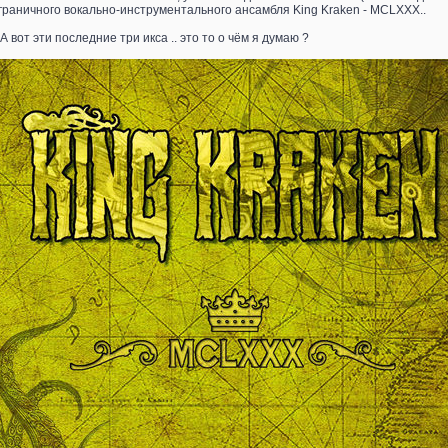
граничного вокально-инструментального ансамбля King Kraken - MCLXXX..
.. А вот эти последние три икса .. это то о чём я думаю ?