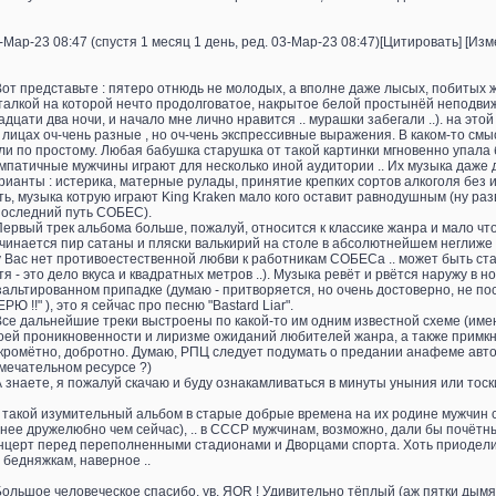
-Мар-23 08:47 (спустя 1 месяц 1 день, ред. 03-Мар-23 08:47)[Цитировать] [Изме
 Вот представьте : пятеро отнюдь не молодых, а вполне даже лысых, побитых
талкой на которой нечто продолговатое, накрытое белой простынёй неподвижн
адцати два ночи, и начало мне лично нравится .. мурашки забегали ..). на эт
 лицах оч-чень разные , но оч-чень экспрессивные выражения. В каком-то см
ли по простому. Любая бабушка старушка от такой картинки мгновенно упала 
мпатичные мужчины играют для несколько иной аудитории .. Их музыка даже 
рианты : истерика, матерные рулады, принятие крепких сортов алкоголя без и
ть, музыка котрую играют King Kraken мало кого оставит равнодушным (ну ра
последний путь СОБЕС).
 Первый трек альбома больше, пожалуй, относится к классике жанра и мало чт
чинается пир сатаны и пляски валькирий на столе в абсолютнейшем неглиже (..
у Вас нет противоестественной любви к работникам СОБЕСа .. может быть ста
тя - это дело вкуса и квадратных метров ..). Музыка ревёт и рвётся наружу в
зальтированном припадке (думаю - притворяется, но очень достоверно, не по
ЕРЮ !!" ), это я сейчас про песню "Bastard Liar".
 Все дальнейшие треки выстроены по какой-то им одним известной схеме (име
оей проникновенности и лиризме ожиданий любителей жанра, а также примкн
кромётно, добротно. Думаю, РПЦ следует подумать о предании анафеме автор
мечательном ресурсе ?)
 А знaете, я пожалуй скачаю и буду ознакамливаться в минуты уныния или тоски 
 такой изумительный альбом в старые добрые времена на их родине мужчин сож
нее дружелюбно чем сейчас), .. в СССР мужчинам, возможно, дали бы почёт
нцерт перед переполненными стадионами и Дворцами спорта. Хоть приоделись 
 бедняжкам, наверное ..
 Большое человеческое спасибо, ув. ЯОR ! Удивительно тёплый (аж пятки дымя