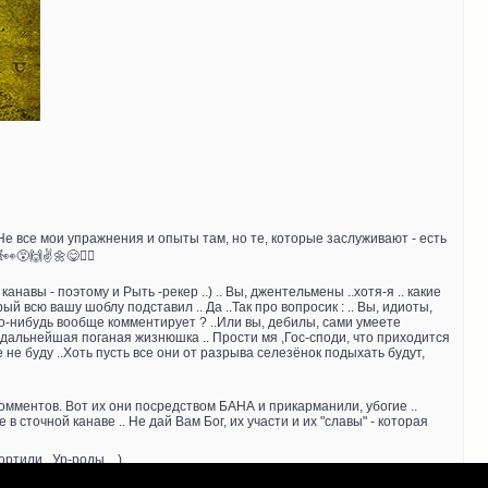
.. Не все мои упражнения и опыты там, но те, которые заслуживают - есть
😵🙌✌️🌼😋🏴‍☠️
анавы - поэтому и Рыть -рекер ..) .. Вы, джентельмены ..хотя-я .. какие
ый всю вашу шоблу подставил .. Да ..Так про вопросик : .. Вы, идиоты,
 что-нибудь вообще комментирует ? ..Или вы, дебилы, сами умеете
а дальнейшая поганая жизнюшка .. Прости мя ,Гос-споди, что приходится
не буду ..Хоть пусть все они от разрыва селезёнок подыхать будут,
омментов. Вот их они посредством БАНА и прикарманили, убогие ..
 сточной канаве .. Не дай Вам Бог, их участи и их "славы" - которая
или ..Ур-роды .. ) ..