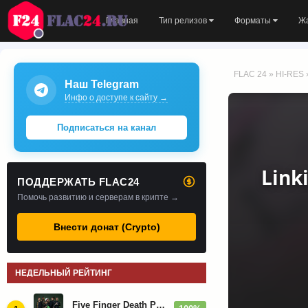
Главная
Тип релизов
Форматы
Ж
FLAC 24
»
HI-RES
Наш Telegram
Инфо о доступе к сайту →
Подписаться на канал
Link
ПОДДЕРЖАТЬ FLAC24
Помочь развитию и серверам в крипте →
Внести донат (Crypto)
НЕДЕЛЬНЫЙ РЕЙТИНГ
Five Finger Death Punch - Дискография (2008-2026)