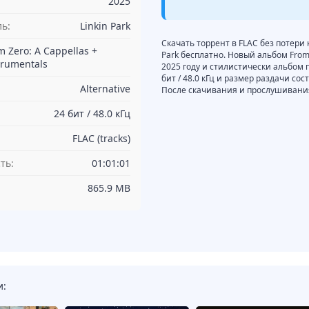
2025
ь:
Linkin Park
Скачать торрент в FLAC без потери к
m Zero: A Cappellas +
Park бесплатно. Новый альбом From Z
trumentals
2025 году и стилистически альбом п
бит / 48.0 кГц и размер раздачи со
Alternative
После скачивания и прослушивания
24 бит / 48.0 кГц
FLAC (tracks)
ть:
01:01:01
865.9 MB
и: