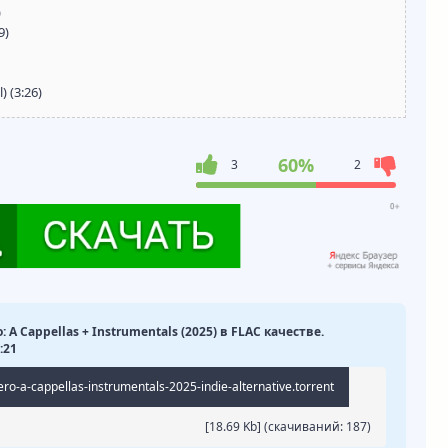
)
9)
 (3:26)
60%
3
2
o: A Cappellas + Instrumentals (2025) в FLAC качестве.
:21
ero-a-cappellas-instrumentals-2025-indie-alternative.torrent
[18.69 Kb] (cкачиваний: 187)