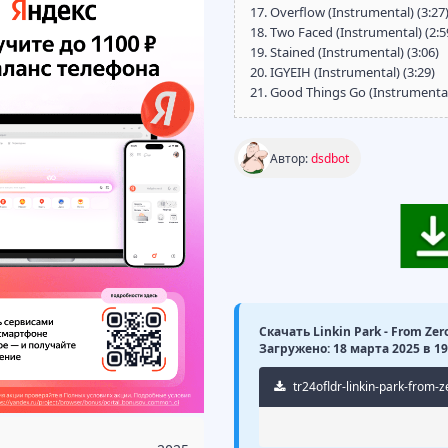
17. Overflow (Instrumental) (3:27
18. Two Faced (Instrumental) (2:5
19. Stained (Instrumental) (3:06)
20. IGYEIH (Instrumental) (3:29)
21. Good Things Go (Instrumental)
Автор:
dsdbot
Скачать Linkin Park - From Zer
Загружено: 18 марта 2025 в 19
tr24ofldr-linkin-park-from-z