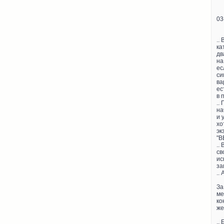
03
..
ка
дв
на
ес
си
ва
ес
в 
..
на
и 
хо
эк
"В
..
св
ис
за
..
За
ме
ко
же
..