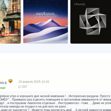
15 апреля 2025 10:16
AN B
337
User
 Доброе утро и хорошего дня чесной компании ! .. Интересная раздача. Просто
ОМБУ" .. Примерно раз в десять помощнее в тротиловом эквиваленте от вчера
дут .. и послушаем. Акапелла отдельно .. Инструментал - тоже . .. Даже не у
угозор никогда не поздно и ни для кого не рано ..
 А кому не захочется ?.. Можете пока прочитать мой, .. 3-летней давности комм