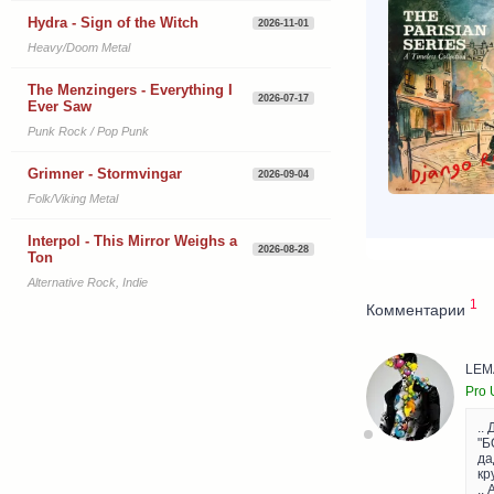
Hydra - Sign of the Witch
2026-11-01
Heavy/Doom Metal
The Menzingers - Everything I
2026-07-17
Ever Saw
Punk Rock / Pop Punk
Grimner - Stormvingar
2026-09-04
Folk/Viking Metal
Interpol - This Mirror Weighs a
2026-08-28
Ton
Alternative Rock, Indie
1
Комментарии
LEM
Pro 
..
"Б
да
кр
..