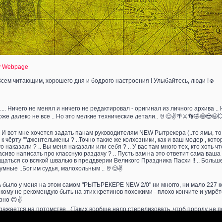
 Webpage
 Всем читающим, хорошего дня и бодрого настроения ! Улыбайтесь, люди !☺️
....... Ничего не менял и ничего не редактировал - оригинал из личного архива 
Тоже далеко не все .. Но это мелкие технические детали.. 🤘😊✌️🌴⚔️👣🤣😅😎😉💥
 .. И вот мне хочется задать панам руководителям NEW Рытрекера (..то ямы, то к
 к чёрту ""джентельмены ? ..Точно такие же колхозники, как и ваш модер , котор
го наказали ? .. Вы меня наказали или себя ? .. У вас там много тех, кто хоть
асиво написать про классную раздачу ? .. Пусть вам на это ответит сама ваш
щаться со всякой швалью в преддверии Великого Праздника Пасхи !! .. Больше 
умные ..Бог им судья, малохольным .. 🤘😊✌️
 А было у меня на этом самом "РЫТЬРЕКЕРЕ NEW 2/0" ни многго, ни мало 227 к
кому не рекомендую быть на этих кретинов похожими - плохо кончите и умрёте в
рно 😊✌️
ражается на потомстве ..(Таких вообще надо стерелизовать, чтоб породу не порт