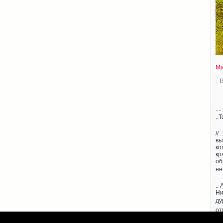
My
..
..
..
//
вы
ко
кр
об
не
..
Ни
ду
от