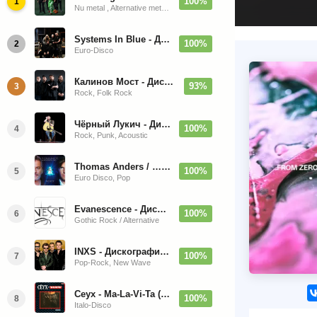
100%
1
Nu metal , Alternative metal, Groove metal
Systems In Blue - Дискография (2020-2026)
100%
2
Euro-Disco
Калинов Мост - Дискография (1986-2026)
93%
3
Rock, Folk Rock
Чёрный Лукич - Дискография (1987-2014)
100%
4
Rock, Punk, Acoustic
Thomas Anders / … Sings Modern Talking: The Best hi-res
100%
5
Euro Disco, Pop
Evanescence - Дискография (1998-2026)
100%
6
Gothic Rock / Alternative
INXS - Дискография (1981-2004)
100%
7
Pop-Rock, New Wave
Ceyx - Ma-La-Vi-Ta (12'' Maxi-Single)
100%
8
Italo-Disco