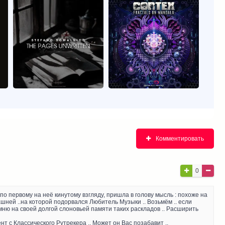
Комментировать
0
 по первому на неё кинутому взгляду, пришла в голову мысль : похоже на
шней ..на которой подорвался Любитель Музыки .. Возьмём .. если
помню на своей долгой слоновьей памяти таких раскладов .. Расширить
ент с Классического Рутрекера .. Может он Вас позабавит ..