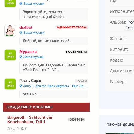
Год:
💿 Заказ музыки
Исполнител
Здравствуйте, если есть
возможность guri & eider...
Альбом:
Fro
Ins
dsdbot
АДМИНИСТРАТОРЫ
💿 Заказ музыки
Жанры:
Добрый, нет исполнителей...
Битрейт:
Мурашка
ПОСЕТИТЕЛИ
💿 Заказ музыки
Кодек:
Доброго дня и здоровья , Sanna Seth
Длительнос
«Both Feet In» FLAC...
Гость Серж
Размер:
ГОСТИ
💿 Jerry T. and the Black Alligators - Blue No More (2023)
отлично...
ОЖИДАЕМЫЕ АЛЬБОМЫ
Balgeroth - Schlacht um
2026-10-30
Knochenheim, Teil 1
Рекомендаци
Death 'n' Roll