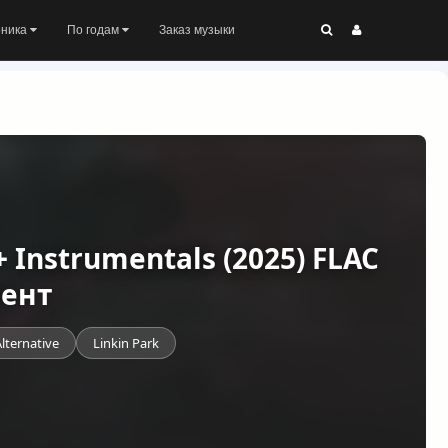
оника
По годам
Заказ музыки
 + Instrumentals (2025) FLAC
рент
lternative
Linkin Park