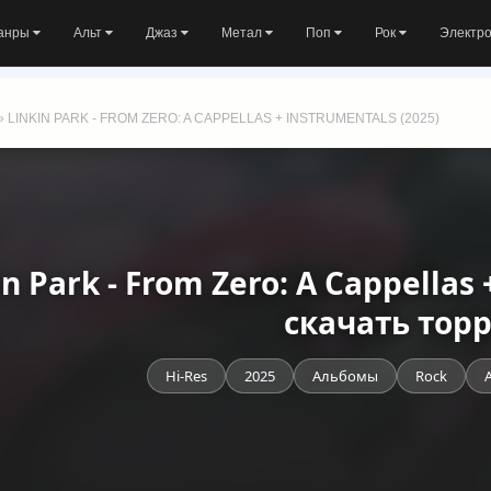
анры
Альт
Джаз
Метал
Поп
Рок
Электр
» LINKIN PARK - FROM ZERO: A CAPPELLAS + INSTRUMENTALS (2025)
in Park - From Zero: A Cappellas
скачать тор
Hi-Res
2025
Альбомы
Rock
A