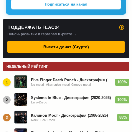
Подписаться на канал
ПОДДЕРЖАТЬ FLAC24
Помочь развитию и серверам в крипте →
Внести донат (Crypto)
НЕДЕЛЬНЫЙ РЕЙТИНГ
Five Finger Death Punch - Дискография (2008-2026)
100%
1
Nu metal , Alternative metal, Groove metal
Systems In Blue - Дискография (2020-2026)
100%
2
Euro-Disco
Калинов Мост - Дискография (1986-2026)
88%
3
Rock, Folk Rock