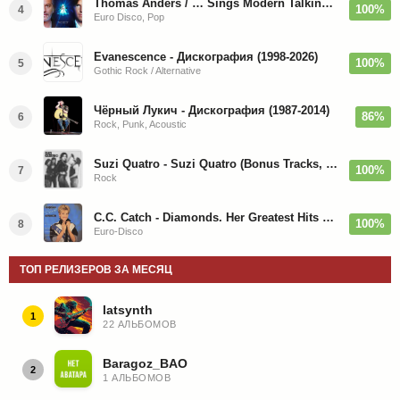
Thomas Anders / … Sings Modern Talking: The Best hi-res
100%
4
Euro Disco, Pop
Evanescence - Дискография (1998-2026)
100%
5
Gothic Rock / Alternative
Чёрный Лукич - Дискография (1987-2014)
86%
6
Rock, Punk, Acoustic
Suzi Quatro - Suzi Quatro (Bonus Tracks, Remaster) 1973/2022
100%
7
Rock
C.C. Catch - Diamonds. Her Greatest Hits 1988
100%
8
Euro-Disco
ТОП РЕЛИЗЕРОВ ЗА МЕСЯЦ
latsynth
1
22 АЛЬБОМОВ
Baragoz_BAO
2
1 АЛЬБОМОВ