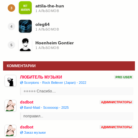
attila-the-hun
3
1 АЛЬБОМОВ
oleg64
4
1 АЛЬБОМОВ
Hoenheim Gontier
5
1 АЛЬБОМОВ
КОММЕНТАРИИ
ЛЮБИТЕЛЬ МУЗЫКИ
PRO USER
💿 Scorpions - Rock Believer (Japan) - 2022
⭐⭐⭐⭐⭐ Спасибо....
dsdbot
АДМИНИСТРАТОРЫ
💿 Band-Maid - Scooooop - 2025
поправил...
dsdbot
АДМИНИСТРАТОРЫ
💿 Заказ музыки