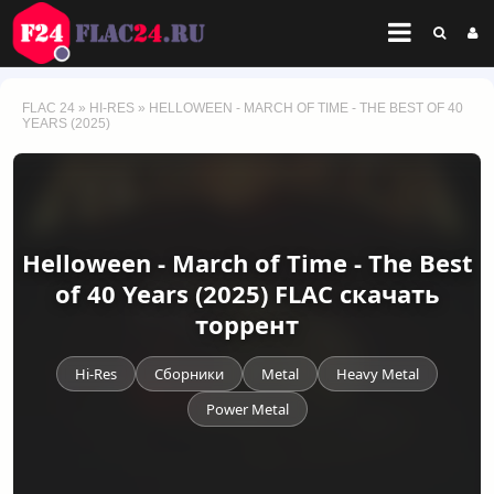
FLAC 24
»
HI-RES
» HELLOWEEN - MARCH OF TIME - THE BEST OF 40
YEARS (2025)
Helloween - March of Time - The Best
of 40 Years (2025) FLAC скачать
торрент
Hi-Res
Сборники
Metal
Heavy Metal
Power Metal