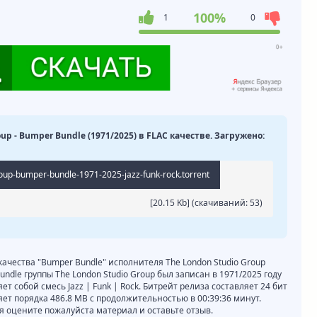
100%
1
0
up - Bumper Bundle (1971/2025) в FLAC качестве. Загружено:
roup-bumper-bundle-1971-2025-jazz-funk-rock.torrent
[20.15 Kb] (cкачиваний: 53)
качества "Bumper Bundle" исполнителя The London Studio Group
ndle группы The London Studio Group был записан в 1971/2025 году
т собой смесь Jazz | Funk | Rock. Битрейт релиза составляет 24 бит
ляет порядка 486.8 MB с продолжительностью в 00:39:36 минут.
 оцените пожалуйста материал и оставьте отзыв.