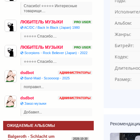
Годы:
Спасибо! ⭐⭐⭐⭐⭐ Интересные
Исполнител
товарищи....
ЛЮБИТЕЛЬ МУЗЫКИ
Альбом:
PRO USER
💿 AC/DC / Back In Black (Japan) 1980
Жанры:
⭐⭐⭐⭐⭐ Спасибо....
Битрейт:
ЛЮБИТЕЛЬ МУЗЫКИ
PRO USER
💿 Scorpions - Rock Believer (Japan) - 2022
Кодек:
⭐⭐⭐⭐⭐ Спасибо....
Длительнос
dsdbot
АДМИНИСТРАТОРЫ
Размер:
💿 Band-Maid - Scooooop - 2025
поправил...
dsdbot
АДМИНИСТРАТОРЫ
💿 Заказ музыки
Добавил...
Рекомендаци
ОЖИДАЕМЫЕ АЛЬБОМЫ
Balgeroth - Schlacht um
2026-10-30