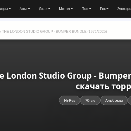
анры
Альт
Джаз
Метал
Поп
Рок
Электр
» THE LONDON STUDIO GROUP - BUMPER BUNDLE (1971/2025)
e London Studio Group - Bumper
скачать тор
Hi-Res
70-ые
Альбомы