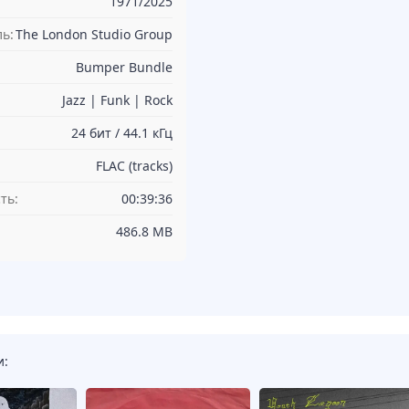
1971/2025
ь:
The London Studio Group
Bumper Bundle
Jazz | Funk | Rock
24 бит / 44.1 кГц
FLAC (tracks)
ть:
00:39:36
486.8 MB
и: