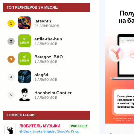
ТОП РЕЛИЗЕРОВ ЗА МЕСЯЦ
latsynth
1
26 АЛЬБОМОВ
attila-the-hun
2
2 АЛЬБОМОВ
Baragoz_BAO
3
1 АЛЬБОМОВ
oleg64
4
1 АЛЬБОМОВ
Hoenheim Gontier
5
1 АЛЬБОМОВ
КОММЕНТАРИИ
ЛЮБИТЕЛЬ МУЗЫКИ
PRO USER
💿 Black Smoke Brigade / Stood As Kings