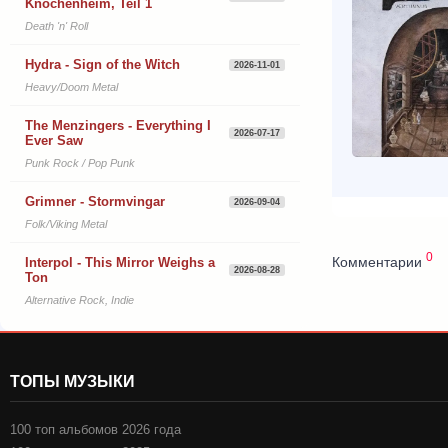
Knochenheim, Teil 1
Death 'n' Roll
Hydra - Sign of the Witch
2026-11-01
Heavy/Doom Metal
The Menzingers - Everything I
2026-07-17
Ever Saw
Punk Rock / Pop Punk
Grimner - Stormvingar
2026-09-04
Folk/Viking Metal
0
Комментарии
Interpol - This Mirror Weighs a
2026-08-28
Ton
Alternative Rock, Indie
ТОПЫ МУЗЫКИ
100 топ альбомов 2026 года