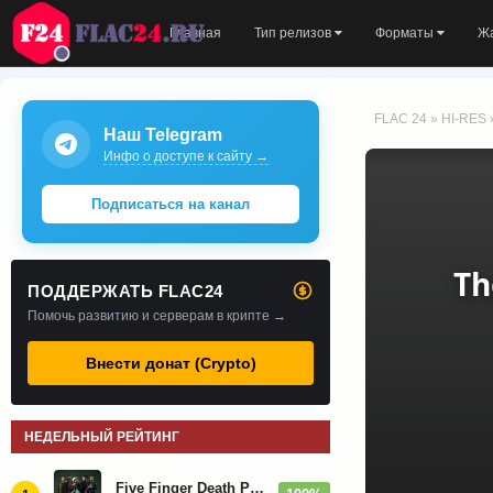
Главная
Тип релизов
Форматы
Ж
FLAC 24
»
HI-RES
Наш Telegram
Инфо о доступе к сайту →
Подписаться на канал
Th
ПОДДЕРЖАТЬ FLAC24
Помочь развитию и серверам в крипте →
Внести донат (Crypto)
НЕДЕЛЬНЫЙ РЕЙТИНГ
Five Finger Death Punch - Дискография (2008-2026)