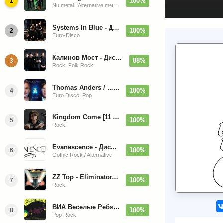
100%
1
Nu metal , Alternative metal, Groove metal
Systems In Blue - Дискография (2020-2026)
100%
2
Euro-Disco
Калинов Мост - Дискография (1986-2026)
88%
3
Rock, Folk Rock
Thomas Anders / … Sings Modern Talking: The Best hi-res
100%
4
Euro Disco, Pop
Kingdom Come [11 Albums] 1988-2009
100%
5
Rock
Evanescence - Дискография (1998-2026)
100%
6
Gothic Rock / Alternative
ZZ Top - Eliminator 1983
100%
7
Rock
ВИА Веселые Ребята - Любовь - Огромная Страна - 1974/2026
100%
8
Pop Rock