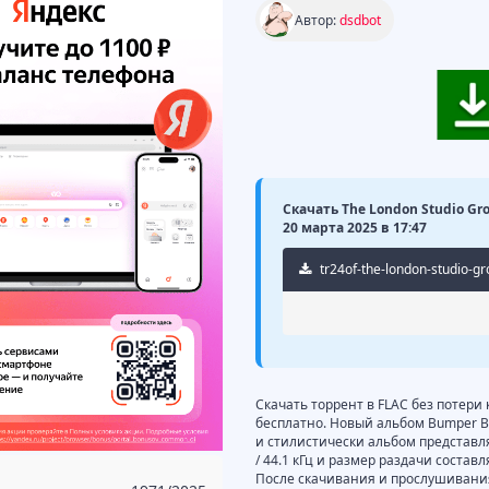
Автор:
dsdbot
Скачать The London Studio Gro
20 марта 2025 в 17:47
tr24of-the-london-studio-g
Скачать торрент в FLAC без потери 
бесплатно. Новый альбом Bumper Bu
и стилистически альбом представляе
/ 44.1 кГц и размер раздачи состав
После скачивания и прослушивания