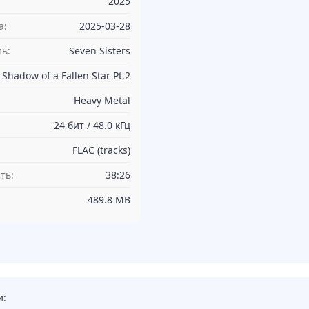
2025
а:
2025-03-28
ь:
Seven Sisters
Shadow of a Fallen Star Pt.2
Heavy Metal
24 бит / 48.0 кГц
FLAC (tracks)
ть:
38:26
489.8 MB
и: