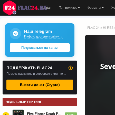
Главная
Тип релизов
Форматы
Ж
FLAC 24
»
HI-RES
Наш Telegram
Инфо о доступе к сайту →
Подписаться на канал
Seve
ПОДДЕРЖАТЬ FLAC24
Помочь развитию и серверам в крипте →
Внести донат (Crypto)
НЕДЕЛЬНЫЙ РЕЙТИНГ
Five Finger Death Punch - Дискография (2008-2026)