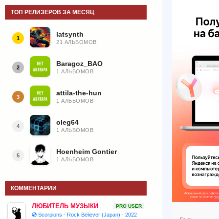
ТОП РЕЛИЗЕРОВ ЗА МЕСЯЦ
latsynth
1
21 АЛЬБОМОВ
Baragoz_BAO
2
1 АЛЬБОМОВ
attila-the-hun
3
1 АЛЬБОМОВ
oleg64
4
1 АЛЬБОМОВ
Hoenheim Gontier
5
1 АЛЬБОМОВ
КОММЕНТАРИИ
ЛЮБИТЕЛЬ МУЗЫКИ
PRO USER
💿 Scorpions - Rock Believer (Japan) - 2022