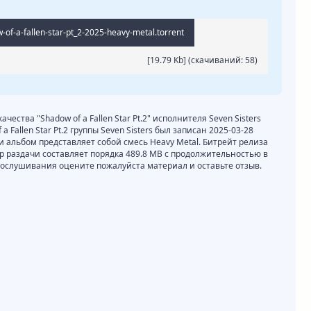
-of-a-fallen-star-pt_2-2025-heavy-metal.torrent
[19.79 Kb] (cкачиваний: 58)
ачества "Shadow of a Fallen Star Pt.2" исполнителя Seven Sisters
 Fallen Star Pt.2 группы Seven Sisters был записан 2025-03-28
ки альбом представляет собой смесь Heavy Metal. Битрейт релиза
мер раздачи составляет порядка 489.8 MB с продолжительностью в
прослушивания оцените пожалуйста материал и оставьте отзыв.