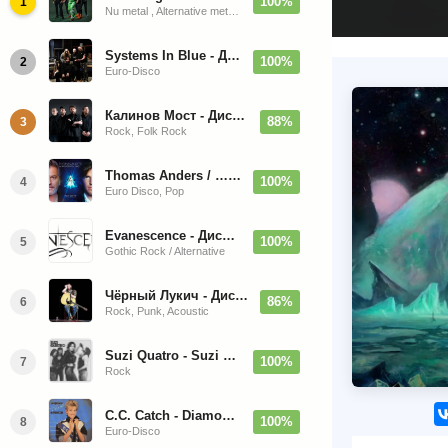
100%
1
Nu metal , Alternative metal, Groove metal
Systems In Blue - Дискография (2020-2026)
100%
2
Euro-Disco
Калинов Мост - Дискография (1986-2026)
88%
3
Rock, Folk Rock
Thomas Anders / … Sings Modern Talking: The Best hi-res
100%
4
Euro Disco, Pop
Evanescence - Дискография (1998-2026)
100%
5
Gothic Rock / Alternative
Чёрный Лукич - Дискография (1987-2014)
86%
6
Rock, Punk, Acoustic
Suzi Quatro - Suzi Quatro (Bonus Tracks, Remaster) 1973/2022
100%
7
Rock
C.C. Catch - Diamonds. Her Greatest Hits 1988
100%
8
Euro-Disco