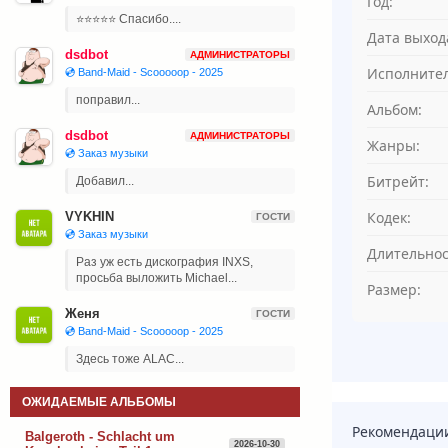
Год:
⭐⭐⭐⭐⭐ Спасибо....
Дата выход
dsdbot
АДМИНИСТРАТОРЫ
Исполнител
💿 Band-Maid - Scooooop - 2025
поправил...
Альбом:
dsdbot
АДМИНИСТРАТОРЫ
Жанры:
💿 Заказ музыки
Битрейт:
Добавил...
Кодек:
VYKHIN
ГОСТИ
💿 Заказ музыки
Длительнос
Раз уж есть дискография INXS,
просьба выложить Michael...
Размер:
Женя
ГОСТИ
💿 Band-Maid - Scooooop - 2025
Здесь тоже ALAC...
ОЖИДАЕМЫЕ АЛЬБОМЫ
Рекомендаци
Balgeroth - Schlacht um
2026-10-30