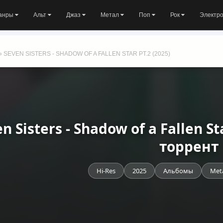
анры
Альт
Джаз
Метал
Поп
Рок
Электр
» SEVEN SISTERS - SHADOW OF A FALLEN STAR PT.2 (2025)
n Sisters - Shadow of a Fallen St
торрент
Hi-Res
2025
Альбомы
Met