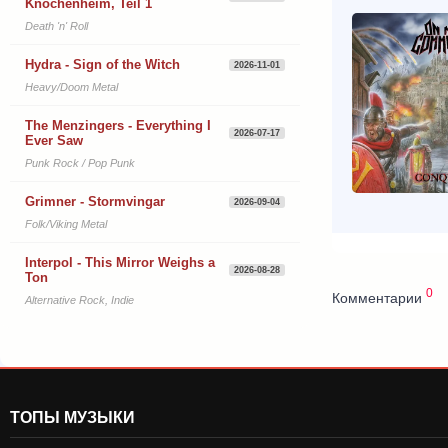
Knochenheim, Teil 1
Death 'n' Roll
Hydra - Sign of the Witch
2026-11-01
Heavy/Doom Metal
The Menzingers - Everything I
2026-07-17
Ever Saw
Punk Rock / Pop Punk
Grimner - Stormvingar
2026-09-04
Folk/Viking Metal
Interpol - This Mirror Weighs a
2026-08-28
Ton
0
Комментарии
Alternative Rock, Indie
ТОПЫ МУЗЫКИ