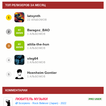
ТОП РЕЛИЗЕРОВ ЗА МЕСЯЦ
latsynth
1
22 АЛЬБОМОВ
Baragoz_BAO
2
1 АЛЬБОМОВ
attila-the-hun
3
1 АЛЬБОМОВ
oleg64
4
1 АЛЬБОМОВ
Hoenheim Gontier
5
1 АЛЬБОМОВ
КОММЕНТАРИИ
ЛЮБИТЕЛЬ МУЗЫКИ
PRO USER
💿 Scorpions - Rock Believer (Japan) - 2022