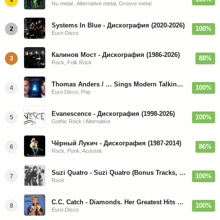
Nu metal , Alternative metal, Groove metal
Systems In Blue - Дискография (2020-2026)
100%
2
Euro-Disco
Калинов Мост - Дискография (1986-2026)
88%
3
Rock, Folk Rock
Thomas Anders / … Sings Modern Talking: The Best hi-res
100%
4
Euro Disco, Pop
Evanescence - Дискография (1998-2026)
100%
5
Gothic Rock / Alternative
Чёрный Лукич - Дискография (1987-2014)
86%
6
Rock, Punk, Acoustic
Suzi Quatro - Suzi Quatro (Bonus Tracks, Remaster) 1973/2022
100%
7
Rock
C.C. Catch - Diamonds. Her Greatest Hits 1988
100%
8
Euro-Disco