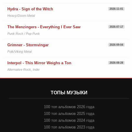
Hydra - Sign of the Witch
2026-11-01
Heavy/Doom Metal
The Menzingers - Everything I Ever Saw
2026-07-17
Punk Rock / Pop Punk
Grimner - Stormvingar
2026-09-04
Folk/Viking Metal
Interpol - This Mirror Weighs a Ton
2026-08-28
Alternative Rock, Indie
ТОПЫ МУЗЫКИ
100 топ альбомов 2026 года
100 топ альбомов 2025 года
100 топ альбомов 2024 года
100 топ альбомов 2023 года