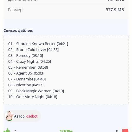
Размер:
577.9 MB
Список файлов:
01. - Shoulda Known Better [04:21]
02. - Stone Cold Lover [04:33]
03. - Remedy [03:10]
04. - Crazy Nights [04:25]
05. - Remember [03:58]
06. - Agent 36 [05:03]
07. - Dynamite [04:40]
08. - Nicotine [04:17]
09. - Black Magic Woman [04:19]
10. - One More Night [04:18]
Автор:
dsdbot
100%
2
0