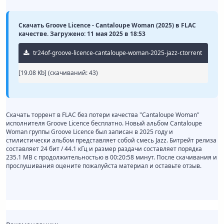
Скачать Groove Licence - Cantaloupe Woman (2025) в FLAC
качестве. Загружено: 11 мая 2025 в 18:53
tr24of-groove-licence-cantaloupe-woman-2025-jazz-r.torrent
[19.08 Kb] (cкачиваний: 43)
Скачать торрент в FLAC без потери качества "Cantaloupe Woman"
исполнителя Groove Licence бесплатно. Новый альбом Cantaloupe
Woman группы Groove Licence был записан в 2025 году и
стилистически альбом представляет собой смесь Jazz. Битрейт релиза
составляет 24 бит / 44.1 кГц и размер раздачи составляет порядка
235.1 MB с продолжительностью в 00:20:58 минут. После скачивания и
прослушивания оцените пожалуйста материал и оставьте отзыв.