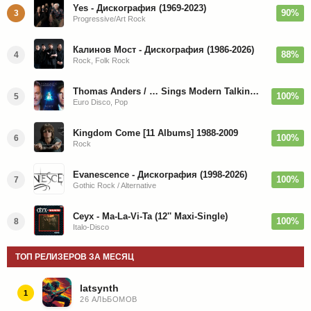
Yes - Дискография (1969-2023)
90%
3
Progressive/Art Rock
Калинов Мост - Дискография (1986-2026)
88%
4
Rock, Folk Rock
Thomas Anders / … Sings Modern Talking: The Best hi-res
100%
5
Euro Disco, Pop
Kingdom Come [11 Albums] 1988-2009
100%
6
Rock
Evanescence - Дискография (1998-2026)
100%
7
Gothic Rock / Alternative
Ceyx - Ma-La-Vi-Ta (12'' Maxi-Single)
100%
8
Italo-Disco
ТОП РЕЛИЗЕРОВ ЗА МЕСЯЦ
latsynth
1
26 АЛЬБОМОВ