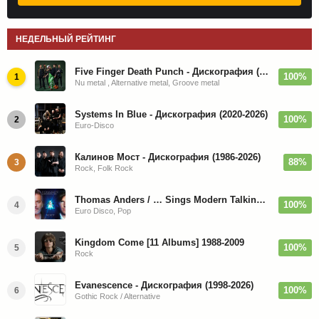
НЕДЕЛЬНЫЙ РЕЙТИНГ
Five Finger Death Punch - Дискография (2008-2026)
100%
1
Nu metal , Alternative metal, Groove metal
Systems In Blue - Дискография (2020-2026)
100%
2
Euro-Disco
Калинов Мост - Дискография (1986-2026)
88%
3
Rock, Folk Rock
Thomas Anders / … Sings Modern Talking: The Best hi-res
100%
4
Euro Disco, Pop
Kingdom Come [11 Albums] 1988-2009
100%
5
Rock
Evanescence - Дискография (1998-2026)
100%
6
Gothic Rock / Alternative