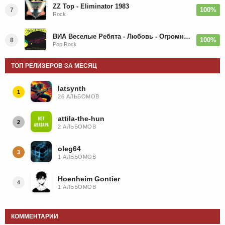
ZZ Top - Eliminator 1983
100%
7
Rock
ВИА Веселые Ребята - Любовь - Огромная Страна - 1974/2026
100%
8
Pop Rock
ТОП РЕЛИЗЕРОВ ЗА МЕСЯЦ
latsynth
1
26 АЛЬБОМОВ
attila-the-hun
2
2 АЛЬБОМОВ
oleg64
3
1 АЛЬБОМОВ
Hoenheim Gontier
4
1 АЛЬБОМОВ
КОММЕНТАРИИ