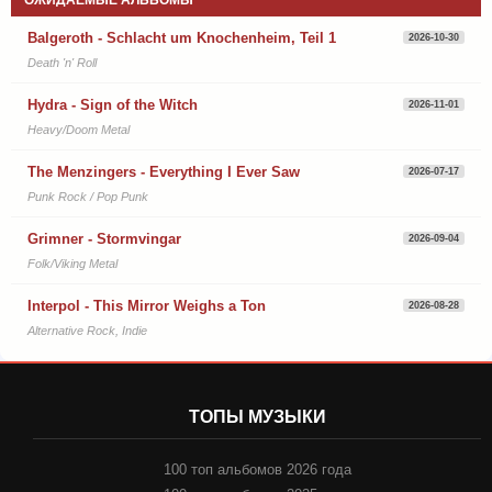
Balgeroth - Schlacht um Knochenheim, Teil 1
2026-10-30
Death 'n' Roll
Hydra - Sign of the Witch
2026-11-01
Heavy/Doom Metal
The Menzingers - Everything I Ever Saw
2026-07-17
Punk Rock / Pop Punk
Grimner - Stormvingar
2026-09-04
Folk/Viking Metal
Interpol - This Mirror Weighs a Ton
2026-08-28
Alternative Rock, Indie
ТОПЫ МУЗЫКИ
100 топ альбомов 2026 года