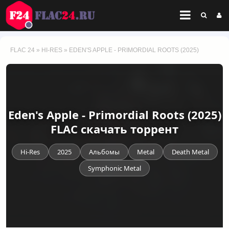
FLAC 24
»
HI-RES
» EDEN'S APPLE - PRIMORDIAL ROOTS (2025)
Eden's Apple - Primordial Roots (2025)
FLAC скачать торрент
Hi-Res
2025
Альбомы
Metal
Death Metal
Symphonic Metal