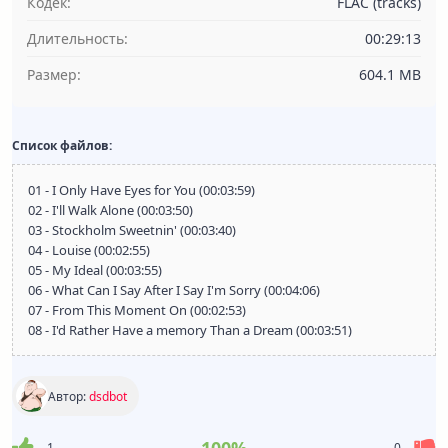
Кодек:
FLAC (tracks)
Длительность:
00:29:13
Размер:
604.1 MB
Список файлов:
01 - I Only Have Eyes for You (00:03:59)
02 - I'll Walk Alone (00:03:50)
03 - Stockholm Sweetnin' (00:03:40)
04 - Louise (00:02:55)
05 - My Ideal (00:03:55)
06 - What Can I Say After I Say I'm Sorry (00:04:06)
07 - From This Moment On (00:02:53)
08 - I'd Rather Have a memory Than a Dream (00:03:51)
Автор:
dsdbot
1
0