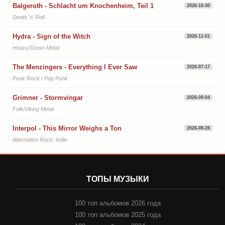
Balgeroth - Schlacht um Knochenheim, Teil 1
2026-10-30
Death 'n' Roll
Hydra - Sign of the Witch
2026-11-01
Heavy/Doom Metal
The Menzingers - Everything I Ever Saw
2026-07-17
Punk Rock / Pop Punk
Grimner - Stormvingar
2026-09-04
Folk/Viking Metal
Interpol - This Mirror Weighs a Ton
2026-08-28
Alternative Rock, Indie
ТОПЫ МУЗЫКИ
100 топ альбомов 2026 года
100 топ альбомов 2025 года