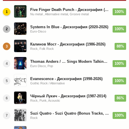
Five Finger Death Punch - Дискография (2008-2026)
100%
1
Nu metal , Alternative metal, Groove metal
Systems In Blue - Дискография (2020-2026)
100%
2
Euro-Disco
Калинов Мост - Дискография (1986-2026)
88%
3
Rock, Folk Rock
Thomas Anders / … Sings Modern Talking: The Best hi-res
100%
4
Euro Disco, Pop
Evanescence - Дискография (1998-2026)
100%
5
Gothic Rock / Alternative
Чёрный Лукич - Дискография (1987-2014)
86%
6
Rock, Punk, Acoustic
Suzi Quatro - Suzi Quatro (Bonus Tracks, Remaster) 1973/2022
100%
7
Rock