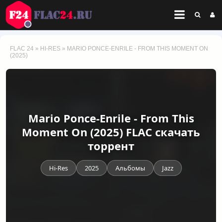
FLAC 24
»
HI-RES
» MARIO PONCE-ENRILE - FROM THIS MOMENT ON
(2025)
Mario Ponce-Enrile - From This
Moment On (2025) FLAC скачать
торрент
Hi-Res
2025
Альбомы
Jazz