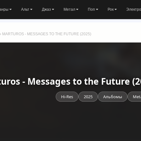
анры
Альт
Джаз
Метал
Поп
Рок
Электр
» MARTUROS - MESSAGES TO THE FUTURE (2025)
uros - Messages to the Future (
Hi-Res
2025
Альбомы
Met