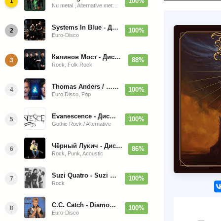
100%
1
Nu metal , Alternative metal, Groove metal
Systems In Blue - Дискография (2020-2026)
100%
2
Euro-Disco
Калинов Мост - Дискография (1986-2026)
88%
3
Rock, Folk Rock
Thomas Anders / … Sings Modern Talking: The Best hi-res
100%
4
Euro Disco, Pop
Evanescence - Дискография (1998-2026)
100%
5
Gothic Rock / Alternative
Чёрный Лукич - Дискография (1987-2014)
86%
6
Rock, Punk, Acoustic
Suzi Quatro - Suzi Quatro (Bonus Tracks, Remaster) 1973/2022
100%
7
Rock
C.C. Catch - Diamonds. Her Greatest Hits 1988
100%
8
Euro-Disco