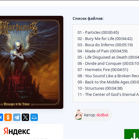
Список файлов:
01 - Particles (00:00:45)
02 - Bury Me for Life (00:04:42)
03 - Boca do Inferno (00:05:19)
04 - Made of Pain (00:04:59)
05 - Life Disguised as Death (00:04
06 - Divide and Conquer (00:03:10
07 - Hermetic Fire (00:04:51)
08 - You Sound Like a Broken Reco
09 - Back to the Middle Ages (00:0
10 - Structures (00:04:38)
11 - The Center of God's Eternal A
Автор:
dsdbot