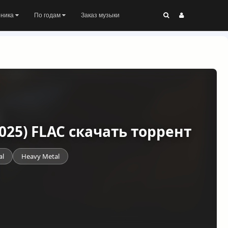
оника
По годам
Заказ музыки
2025) FLAC скачать торрент
al
Heavy Metal