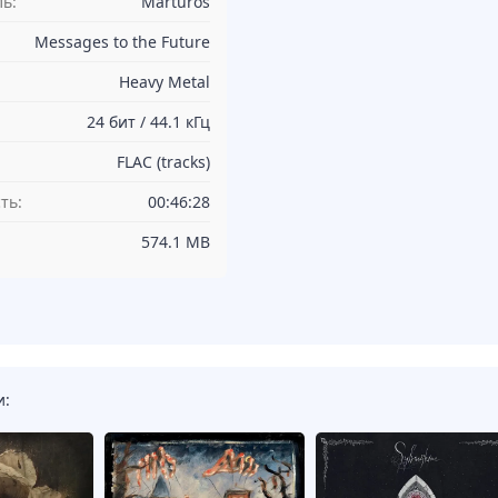
ь:
Marturos
Messages to the Future
Heavy Metal
24 бит / 44.1 кГц
FLAC (tracks)
ть:
00:46:28
574.1 MB
и: