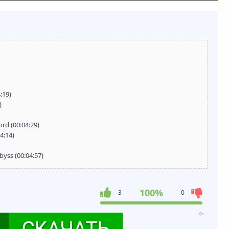
:19)
)
rd (00:04:29)
4:14)
byss (00:04:57)
100%
3
0