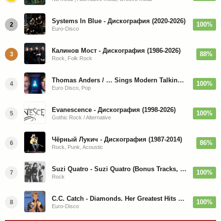
Systems In Blue - Дискография (2020-2026)
100%
2
Euro-Disco
Калинов Мост - Дискография (1986-2026)
88%
3
Rock, Folk Rock
Thomas Anders / … Sings Modern Talking: The Best hi-res
100%
4
Euro Disco, Pop
Evanescence - Дискография (1998-2026)
100%
5
Gothic Rock / Alternative
Чёрный Лукич - Дискография (1987-2014)
86%
6
Rock, Punk, Acoustic
Suzi Quatro - Suzi Quatro (Bonus Tracks, Remaster) 1973/2022
100%
7
Rock
C.C. Catch - Diamonds. Her Greatest Hits 1988
100%
8
Euro-Disco