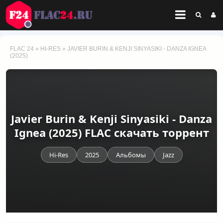
FLAC 24
»
HI-RES
» JAVIER BURIN & KENJI SINYASIKI - DANZA IGNEA
(2025)
Javier Burin & Kenji Sinyasiki - Danza
Ignea (2025) FLAC скачать торрент
Hi-Res
2025
Альбомы
Jazz