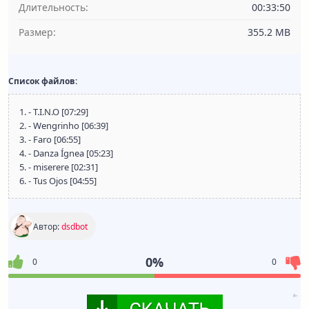
Длительность:
00:33:50
Размер:
355.2 MB
Список файлов:
1. - T.I.N.O [07:29]
2. - Wengrinho [06:39]
3. - Faro [06:55]
4. - Danza Ígnea [05:23]
5. - miserere [02:31]
6. - Tus Ojos [04:55]
Автор:
dsdbot
0%
0
0