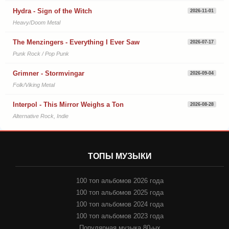
Hydra - Sign of the Witch
2026-11-01
Heavy/Doom Metal
The Menzingers - Everything I Ever Saw
2026-07-17
Punk Rock / Pop Punk
Grimner - Stormvingar
2026-09-04
Folk/Viking Metal
Interpol - This Mirror Weighs a Ton
2026-08-28
Alternative Rock, Indie
ТОПЫ МУЗЫКИ
100 топ альбомов 2026 года
100 топ альбомов 2025 года
100 топ альбомов 2024 года
100 топ альбомов 2023 года
Популярная музыка 80-ых