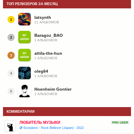
ТОП РЕЛИЗЕРОВ ЗА МЕСЯЦ
latsynth
1
21 АЛЬБОМОВ
Baragoz_BAO
2
1 АЛЬБОМОВ
attila-the-hun
3
1 АЛЬБОМОВ
oleg64
4
1 АЛЬБОМОВ
Hoenheim Gontier
5
1 АЛЬБОМОВ
КОММЕНТАРИИ
ЛЮБИТЕЛЬ МУЗЫКИ
PRO USER
💿 Scorpions - Rock Believer (Japan) - 2022