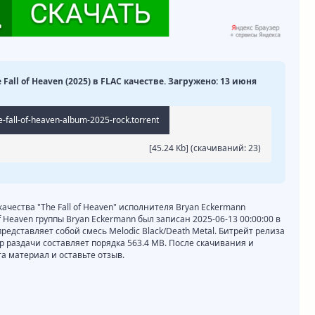
 Fall of Heaven (2025) в FLAC качестве. Загружено: 13 июня
-fall-of-heaven-album-2025-rock.torrent
[45.24 Kb] (cкачиваний: 23)
качества "The Fall of Heaven" исполнителя Bryan Eckermann
f Heaven группы Bryan Eckermann был записан 2025-06-13 00:00:00 в
редставляет собой смесь Melodic Black/Death Metal. Битрейт релиза
мер раздачи составляет порядка 563.4 MB. После скачивания и
 материал и оставьте отзыв.