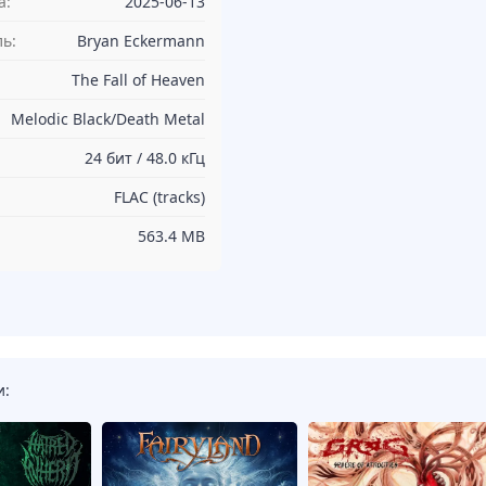
а:
2025-06-13
ь:
Bryan Eckermann
The Fall of Heaven
Melodic Black/Death Metal
24 бит / 48.0 кГц
FLAC (tracks)
563.4 MB
и: