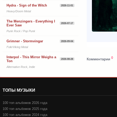
Hydra - Sign of the Witch
2026-11-01
Heavy/Doom Metal
The Menzingers - Everything I
2026-07-17
Ever Saw
Punk Rock / Pop Punk
Grimner - Stormvingar
2026-09-04
Folk/Viking Metal
Interpol - This Mirror Weighs a
0
Комментарии
2026-08-28
Ton
Alternative Rock, Indie
ТОПЫ МУЗЫКИ
100 топ альбомов 2026 года
100 топ альбомов 2025 года
100 топ альбомов 2024 года