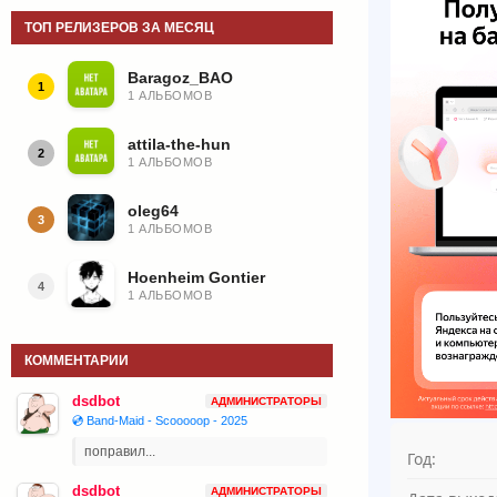
ТОП РЕЛИЗЕРОВ ЗА МЕСЯЦ
Baragoz_BAO
1
1 АЛЬБОМОВ
attila-the-hun
2
1 АЛЬБОМОВ
oleg64
3
1 АЛЬБОМОВ
Hoenheim Gontier
4
1 АЛЬБОМОВ
КОММЕНТАРИИ
dsdbot
АДМИНИСТРАТОРЫ
💿 Band-Maid - Scooooop - 2025
поправил...
Год:
dsdbot
АДМИНИСТРАТОРЫ