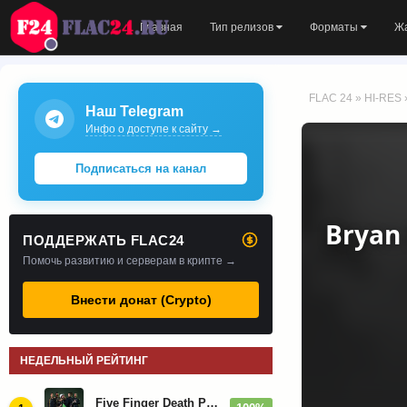
Главная
Тип релизов
Форматы
Ж
FLAC 24
»
HI-RES
Наш Telegram
Инфо о доступе к сайту →
Подписаться на канал
Bryan 
ПОДДЕРЖАТЬ FLAC24
Помочь развитию и серверам в крипте →
Внести донат (Crypto)
НЕДЕЛЬНЫЙ РЕЙТИНГ
Five Finger Death Punch - Дискография (2008-2026)