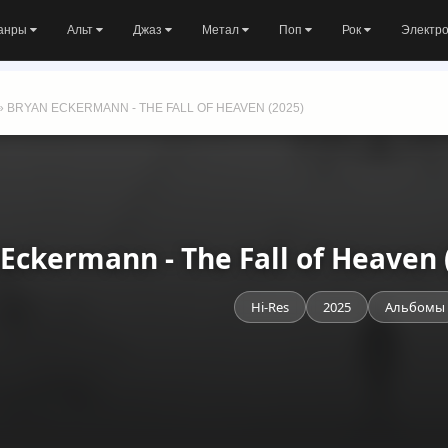
анры
Альт
Джаз
Метал
Поп
Рок
Электр
» BRYAN ECKERMANN - THE FALL OF HEAVEN (2025)
Eckermann - The Fall of Heaven
Hi-Res
2025
Альбомы