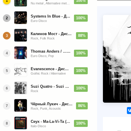
100%
1
Nu metal , Alternative metal, Groove metal
Systems In Blue - Дискография (2020-2026)
100%
2
Euro-Disco
Калинов Мост - Дискография (1986-2026)
88%
3
Rock, Folk Rock
Thomas Anders / … Sings Modern Talking: The Best hi-res
100%
4
Euro Disco, Pop
Evanescence - Дискография (1998-2026)
100%
5
Gothic Rock / Alternative
Suzi Quatro - Suzi Quatro (Bonus Tracks, Remaster) 1973/2022
100%
6
Rock
Чёрный Лукич - Дискография (1987-2014)
86%
7
Rock, Punk, Acoustic
Ceyx - Ma-La-Vi-Ta (12'' Maxi-Single)
100%
8
Italo-Disco