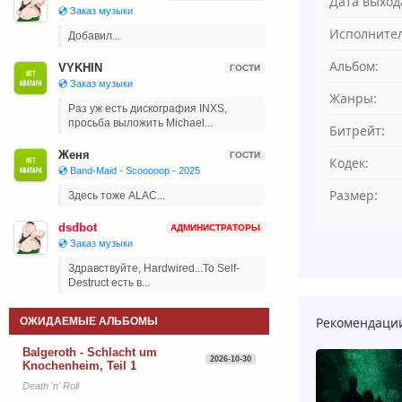
Дата выход
💿 Заказ музыки
Исполнител
Добавил...
Альбом:
VYKHIN
ГОСТИ
💿 Заказ музыки
Жанры:
Раз уж есть дискография INXS,
просьба выложить Michael...
Битрейт:
Женя
ГОСТИ
Кодек:
💿 Band-Maid - Scooooop - 2025
Размер:
Здесь тоже ALAC...
dsdbot
АДМИНИСТРАТОРЫ
💿 Заказ музыки
Здравствуйте, Hardwired...To Self-
Destruct есть в...
Рекомендаци
ОЖИДАЕМЫЕ АЛЬБОМЫ
Balgeroth - Schlacht um
2026-10-30
Knochenheim, Teil 1
Death 'n' Roll