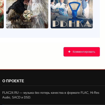
Комментировать
О ПРОЕКТЕ
FLAC24.RU — музыка без потерь качества в формате FLAC, Hi-Res
Audio, SACD и DSD.