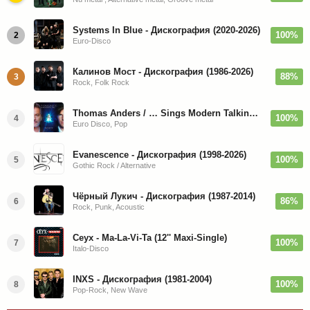
Systems In Blue - Дискография (2020-2026)
100%
2
Euro-Disco
Калинов Мост - Дискография (1986-2026)
88%
3
Rock, Folk Rock
Thomas Anders / … Sings Modern Talking: The Best hi-res
100%
4
Euro Disco, Pop
Evanescence - Дискография (1998-2026)
100%
5
Gothic Rock / Alternative
Чёрный Лукич - Дискография (1987-2014)
86%
6
Rock, Punk, Acoustic
Ceyx - Ma-La-Vi-Ta (12'' Maxi-Single)
100%
7
Italo-Disco
INXS - Дискография (1981-2004)
100%
8
Pop-Rock, New Wave