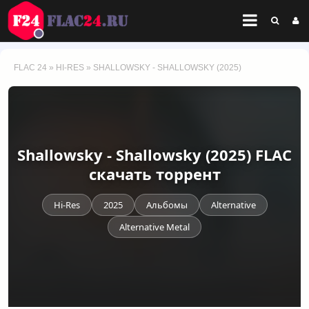
FLAC 24
»
HI-RES
» SHALLOWSKY - SHALLOWSKY (2025)
Shallowsky - Shallowsky (2025) FLAC
скачать торрент
Hi-Res
2025
Альбомы
Alternative
Alternative Metal