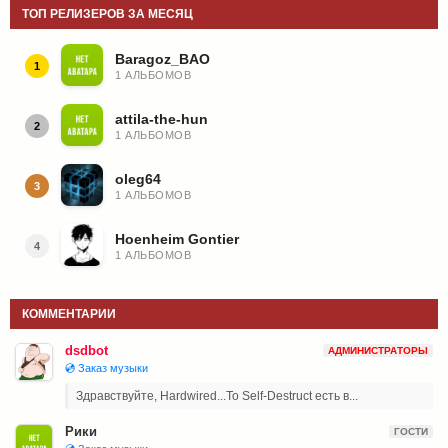
ТОП РЕЛИЗЕРОВ ЗА МЕСЯЦ
Baragoz_BAO
1
1 АЛЬБОМОВ
attila-the-hun
2
1 АЛЬБОМОВ
oleg64
3
1 АЛЬБОМОВ
Hoenheim Gontier
4
1 АЛЬБОМОВ
КОММЕНТАРИИ
dsdbot
АДМИНИСТРАТОРЫ
💿 Заказ музыки
Здравствуйте, Hardwired...To Self-Destruct есть в...
Рики
ГОСТИ