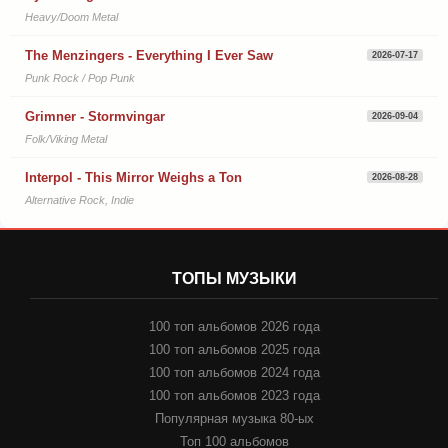
Heavy/Doom Metal
The Menzingers - Everything I Ever Saw
2026-07-17
Punk Rock / Pop Punk
Grimner - Stormvingar
2026-09-04
Folk/Viking Metal
Interpol - This Mirror Weighs a Ton
2026-08-28
Alternative Rock, Indie
ТОПЫ МУЗЫКИ
100 топ альбомов 2026 года
100 топ альбомов 2025 года
100 топ альбомов 2024 года
100 топ альбомов 2023 года
Популярная музыка 80-ых
Топ 100 альбомов