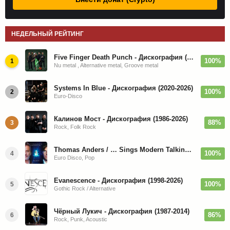
НЕДЕЛЬНЫЙ РЕЙТИНГ
Five Finger Death Punch - Дискография (2008-2026)
100%
1
Nu metal , Alternative metal, Groove metal
Systems In Blue - Дискография (2020-2026)
100%
2
Euro-Disco
Калинов Мост - Дискография (1986-2026)
88%
3
Rock, Folk Rock
Thomas Anders / … Sings Modern Talking: The Best hi-res
100%
4
Euro Disco, Pop
Evanescence - Дискография (1998-2026)
100%
5
Gothic Rock / Alternative
Чёрный Лукич - Дискография (1987-2014)
86%
6
Rock, Punk, Acoustic