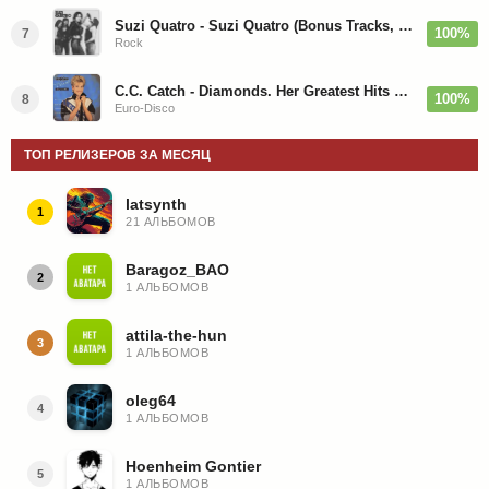
Suzi Quatro - Suzi Quatro (Bonus Tracks, Remaster) 1973/2022
100%
7
Rock
C.C. Catch - Diamonds. Her Greatest Hits 1988
100%
8
Euro-Disco
ТОП РЕЛИЗЕРОВ ЗА МЕСЯЦ
latsynth
1
21 АЛЬБОМОВ
Baragoz_BAO
2
1 АЛЬБОМОВ
attila-the-hun
3
1 АЛЬБОМОВ
oleg64
4
1 АЛЬБОМОВ
Hoenheim Gontier
5
1 АЛЬБОМОВ