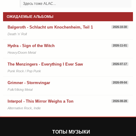
Здесь тоже ALAC...
ОЖИДАЕМЫЕ АЛЬБОМЫ
Balgeroth - Schlacht um Knochenheim, Teil 1
2026-10-30
Death 'n' Roll
Hydra - Sign of the Witch
2026-11-01
Heavy/Doom Metal
The Menzingers - Everything I Ever Saw
2026-07-17
Punk Rock / Pop Punk
Grimner - Stormvingar
2026-09-04
Folk/Viking Metal
Interpol - This Mirror Weighs a Ton
2026-08-28
Alternative Rock, Indie
ТОПЫ МУЗЫКИ