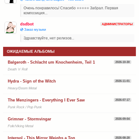
Очень понравилось! Спасибо ⭐⭐⭐⭐⭐ Забрал. Первая
композиция...
dsdbot
АДМИНИСТРАТОРЫ
💿 Заказ музыки
Здравствуйте, нет релизов...
ОЖИДАЕМЫЕ АЛЬБОМЫ
Balgeroth - Schlacht um Knochenheim, Teil 1
2026-10-30
Death 'n' Roll
Hydra - Sign of the Witch
2026-11-01
Heavy/Doom Metal
The Menzingers - Everything I Ever Saw
2026-07-17
Punk Rock / Pop Punk
Grimner - Stormvingar
2026-09-04
Folk/Viking Metal
Interpol - This Mirror Weighs a Ton
2026-08-28