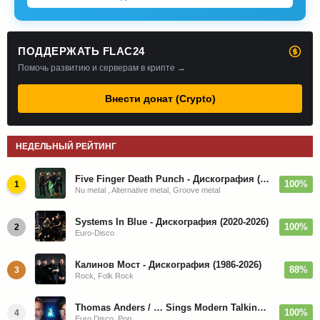
ПОДДЕРЖАТЬ FLAC24
Помочь развитию и серверам в крипте →
Внести донат (Crypto)
НЕДЕЛЬНЫЙ РЕЙТИНГ
Five Finger Death Punch - Дискография (2008-2026)
100%
1
Nu metal , Alternative metal, Groove metal
Systems In Blue - Дискография (2020-2026)
100%
2
Euro-Disco
Калинов Мост - Дискография (1986-2026)
88%
3
Rock, Folk Rock
Thomas Anders / … Sings Modern Talking: The Best hi-res
100%
4
Euro Disco, Pop