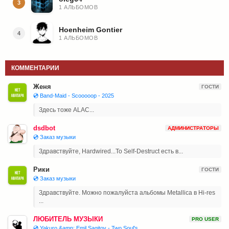
3
1 АЛЬБОМОВ
Hoenheim Gontier
4
1 АЛЬБОМОВ
КОММЕНТАРИИ
Женя
ГОСТИ
💿 Band-Maid - Scooooop - 2025
Здесь тоже ALAC...
dsdbot
АДМИНИСТРАТОРЫ
💿 Заказ музыки
Здравствуйте, Hardwired...To Self-Destruct есть в...
Рики
ГОСТИ
💿 Заказ музыки
Здравствуйте. Можно пожалуйста альбомы Metallica в Hi-res
...
ЛЮБИТЕЛЬ МУЗЫКИ
PRO USER
💿 Yakuro &amp; Emil Sagitov - Two Soul's