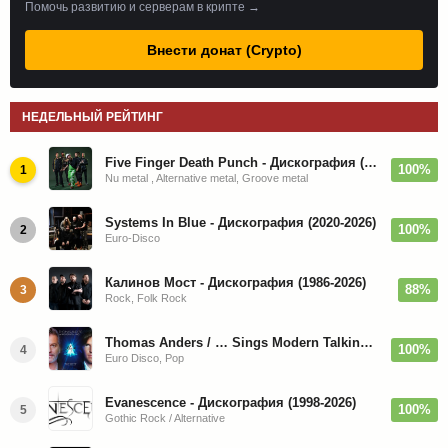
Помочь развитию и серверам в крипте →
Внести донат (Crypto)
НЕДЕЛЬНЫЙ РЕЙТИНГ
Five Finger Death Punch - Дискография (2008-2026)
100%
1
Nu metal , Alternative metal, Groove metal
Systems In Blue - Дискография (2020-2026)
100%
2
Euro-Disco
Калинов Мост - Дискография (1986-2026)
88%
3
Rock, Folk Rock
Thomas Anders / … Sings Modern Talking: The Best hi-res
100%
4
Euro Disco, Pop
Evanescence - Дискография (1998-2026)
100%
5
Gothic Rock / Alternative