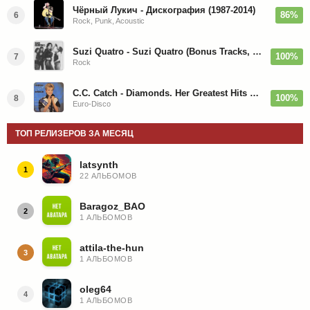
Чёрный Лукич - Дискография (1987-2014)
86%
6
Rock, Punk, Acoustic
Suzi Quatro - Suzi Quatro (Bonus Tracks, Remaster) 1973/2022
100%
7
Rock
C.C. Catch - Diamonds. Her Greatest Hits 1988
100%
8
Euro-Disco
ТОП РЕЛИЗЕРОВ ЗА МЕСЯЦ
latsynth
1
22 АЛЬБОМОВ
Baragoz_BAO
2
1 АЛЬБОМОВ
attila-the-hun
3
1 АЛЬБОМОВ
oleg64
4
1 АЛЬБОМОВ