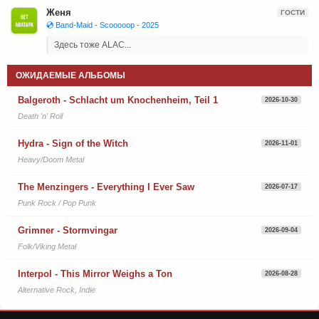
Женя
ГОСТИ
💿 Band-Maid - Scooooop - 2025
Здесь тоже ALAC...
ОЖИДАЕМЫЕ АЛЬБОМЫ
Balgeroth - Schlacht um Knochenheim, Teil 1
2026-10-30
Death 'n' Roll
Hydra - Sign of the Witch
2026-11-01
Heavy/Doom Metal
The Menzingers - Everything I Ever Saw
2026-07-17
Punk Rock / Pop Punk
Grimner - Stormvingar
2026-09-04
Folk/Viking Metal
Interpol - This Mirror Weighs a Ton
2026-08-28
Alternative Rock, Indie