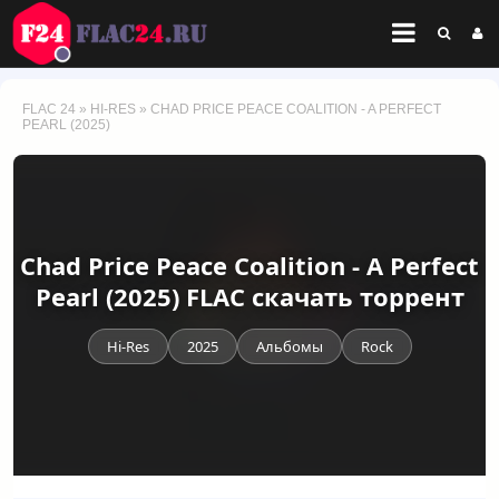
FLAC 24
»
HI-RES
» CHAD PRICE PEACE COALITION - A PERFECT
PEARL (2025)
Chad Price Peace Coalition - A Perfect
Pearl (2025) FLAC скачать торрент
Hi-Res
2025
Альбомы
Rock