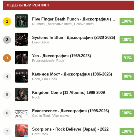
НЕДЕЛЬНЫЙ РЕЙТИНГ
Five Finger Death Punch - Дискография (2008-2026)
100%
1
Nu metal , Alternative metal, Groove metal
Systems In Blue - Дискография (2020-2026)
100%
2
Euro-Disco
Yes - Дискография (1969-2023)
91%
3
Progressive/Art Rock
Калинов Мост - Дискография (1986-2026)
88%
4
Rock, Folk Rock
Kingdom Come [11 Albums] 1988-2009
100%
5
Rock
Evanescence - Дискография (1998-2026)
100%
6
Gothic Rock / Alternative
Scorpions - Rock Believer (Japan) - 2022
100%
7
Hard Rock