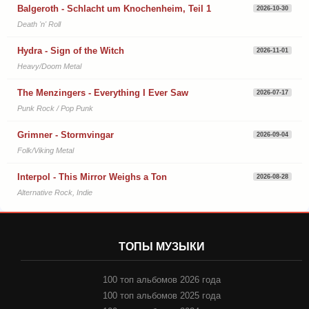
Balgeroth - Schlacht um Knochenheim, Teil 1
2026-10-30
Death 'n' Roll
Hydra - Sign of the Witch
2026-11-01
Heavy/Doom Metal
The Menzingers - Everything I Ever Saw
2026-07-17
Punk Rock / Pop Punk
Grimner - Stormvingar
2026-09-04
Folk/Viking Metal
Interpol - This Mirror Weighs a Ton
2026-08-28
Alternative Rock, Indie
ТОПЫ МУЗЫКИ
100 топ альбомов 2026 года
100 топ альбомов 2025 года