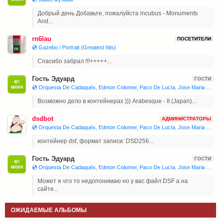
Добрый день Добавьте, пожалуйста incubus - Monuments
And...
rn6lau
ПОСЕТИТЕЛИ
💿 Gazebo / Portrait (Greatest hits)
Спасибо забрал !!!+++++...
Гость Эдуард
ГОСТИ
💿 Orquesta De Cadaqués, Edmon Colomer, Paco De Lucía, Jose Maria Bandera, Juan Manuel Cañizares 'Joaquín Rodrigo - Concierto De Aranjuez, Isaac Albéniz - Iberia'
Возможно дело в контейнерах ))) Arabesque - II (Japan)...
dsdbot
АДМИНИСТРАТОРЫ
💿 Orquesta De Cadaqués, Edmon Colomer, Paco De Lucía, Jose Maria Bandera, Juan Manuel Cañizares 'Joaquín Rodrigo - Concierto De Aranjuez, Isaac Albéniz - Iberia'
контейнер dsf, формат записи: DSD256...
Гость Эдуард
ГОСТИ
💿 Orquesta De Cadaqués, Edmon Colomer, Paco De Lucía, Jose Maria Bandera, Juan Manuel Cañizares 'Joaquín Rodrigo - Concierto De Aranjuez, Isaac Albéniz - Iberia'
Может я что то недопонимаю но у вас файл DSF а на
сайте...
ОЖИДАЕМЫЕ АЛЬБОМЫ