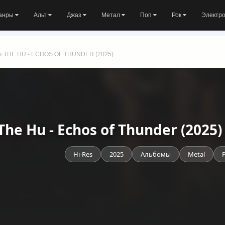
анры
Альт
Джаз
Метал
Поп
Рок
Электр
» THE HU - ECHOS OF THUNDER (2025)
The Hu - Echos of Thunder (2025
Hi-Res
2025
Альбомы
Metal