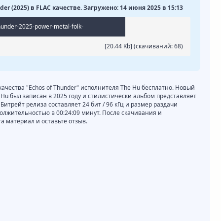
der (2025) в FLAC качестве. Загружено: 14 июня 2025 в 15:13
hunder-2025-power-metal-folk-
[20.44 Kb] (cкачиваний: 68)
качества "Echos of Thunder" исполнителя The Hu бесплатно. Новый
e Hu был записан в 2025 году и стилистически альбом представляет
. Битрейт релиза составляет 24 бит / 96 кГц и размер раздачи
должительностью в 00:24:09 минут. После скачивания и
 материал и оставьте отзыв.