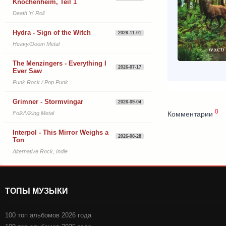
Knochenheim, Teil 1
Death 'n' Roll
Hydra - Sign of the Witch
2026-11-01
Heavy/Doom Metal
The Menzingers - Everything I
2026-07-17
Ever Saw
Punk Rock / Pop Punk
Grimner - Stormvingar
2026-09-04
0
Комментарии
Folk/Viking Metal
Interpol - This Mirror Weighs a
2026-08-28
Ton
Alternative Rock, Indie
ТОПЫ МУЗЫКИ
100 топ альбомов 2026 года