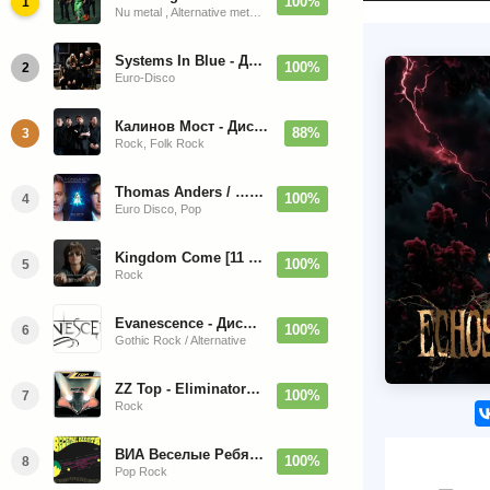
100%
1
Nu metal , Alternative metal, Groove metal
Systems In Blue - Дискография (2020-2026)
100%
2
Euro-Disco
Калинов Мост - Дискография (1986-2026)
88%
3
Rock, Folk Rock
Thomas Anders / … Sings Modern Talking: The Best hi-res
100%
4
Euro Disco, Pop
Kingdom Come [11 Albums] 1988-2009
100%
5
Rock
Evanescence - Дискография (1998-2026)
100%
6
Gothic Rock / Alternative
ZZ Top - Eliminator 1983
100%
7
Rock
ВИА Веселые Ребята - Любовь - Огромная Страна - 1974/2026
100%
8
Pop Rock