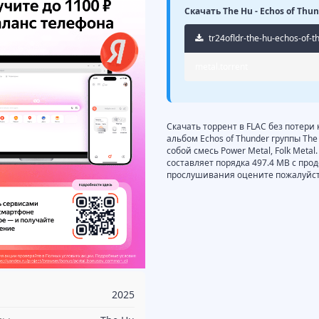
Скачать The Hu - Echos of Thun
tr24ofldr-the-hu-echos-of-t
metal.torrent
Скачать торрент в FLAC без потери 
альбом Echos of Thunder группы Th
собой смесь Power Metal, Folk Metal
составляет порядка 497.4 MB с про
прослушивания оцените пожалуйста
2025