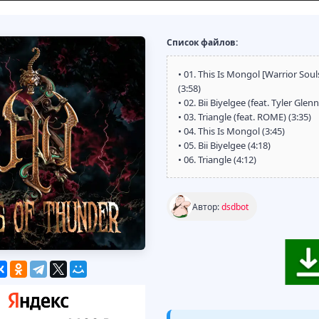
Список файлов:
• 01. This Is Mongol [Warrior Sou
(3:58)
• 02. Bii Biyelgee (feat. Tyler Glen
• 03. Triangle (feat. ROME) (3:35)
• 04. This Is Mongol (3:45)
• 05. Bii Biyelgee (4:18)
• 06. Triangle (4:12)
Автор:
dsdbot