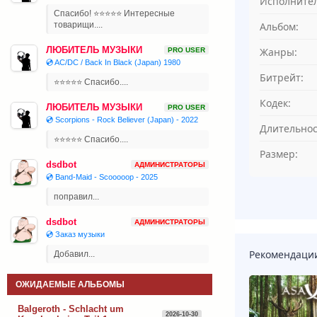
Исполнител
Спасибо! ⭐⭐⭐⭐⭐ Интересные
Альбом:
товарищи....
ЛЮБИТЕЛЬ МУЗЫКИ
Жанры:
PRO USER
💿 AC/DC / Back In Black (Japan) 1980
Битрейт:
⭐⭐⭐⭐⭐ Спасибо....
Кодек:
ЛЮБИТЕЛЬ МУЗЫКИ
PRO USER
💿 Scorpions - Rock Believer (Japan) - 2022
Длительнос
⭐⭐⭐⭐⭐ Спасибо....
Размер:
dsdbot
АДМИНИСТРАТОРЫ
💿 Band-Maid - Scooooop - 2025
поправил...
dsdbot
АДМИНИСТРАТОРЫ
💿 Заказ музыки
Рекомендаци
Добавил...
ОЖИДАЕМЫЕ АЛЬБОМЫ
Balgeroth - Schlacht um
2026-10-30