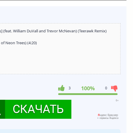
ls] (feat. William DuVall and Trevor McNevan) (Teerawk Remix)
n of Neon Trees) (4:20)
100%
3
0