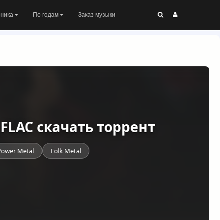
оника
По годам
Заказ музыки
) FLAC скачать торрент
Power Metal
Folk Metal