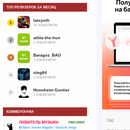
ТОП РЕЛИЗЕРОВ ЗА МЕСЯЦ
latsynth
1
26 АЛЬБОМОВ
attila-the-hun
2
2 АЛЬБОМОВ
Baragoz_BAO
3
1 АЛЬБОМОВ
oleg64
4
1 АЛЬБОМОВ
Hoenheim Gontier
5
1 АЛЬБОМОВ
КОММЕНТАРИИ
Год:
ЛЮБИТЕЛЬ МУЗЫКИ
PRO USER
💿 Black Smoke Brigade / Stood As Kings