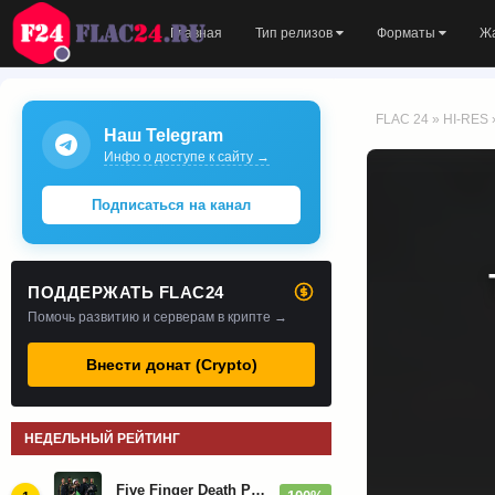
Главная
Тип релизов
Форматы
Ж
FLAC 24
»
HI-RES
Наш Telegram
Инфо о доступе к сайту →
Подписаться на канал
ПОДДЕРЖАТЬ FLAC24
Помочь развитию и серверам в крипте →
Внести донат (Crypto)
НЕДЕЛЬНЫЙ РЕЙТИНГ
Five Finger Death Punch - Дискография (2008-2026)