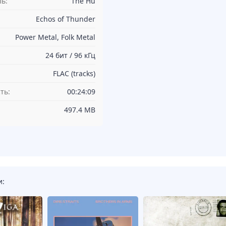
ь:
The Hu
Echos of Thunder
Power Metal, Folk Metal
24 бит / 96 кГц
FLAC (tracks)
ть:
00:24:09
497.4 MB
и: