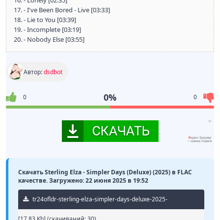
16. - Lonely [02:35]
17. - I've Been Bored - Live [03:33]
18. - Lie to You [03:39]
19. - Incomplete [03:19]
20. - Nobody Else [03:55]
Автор:
dsdbot
0%
0
0
Скачать Sterling Elza - Simpler Days (Deluxe) (2025) в FLAC
качестве. Загружено: 22 июня 2025 в 19:52
tr24ofldr-sterling-elza-simpler-days-deluxe-2025-
[17.83 Kb] (cкачиваний: 30)
rock.torrent