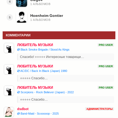
4
1 АЛЬБОМОВ
Hoenheim Gontier
5
1 АЛЬБОМОВ
КОММЕНТАРИИ
ЛЮБИТЕЛЬ МУЗЫКИ
PRO USER
💿 Black Smoke Brigade / Stood As Kings
Спасибо! ⭐⭐⭐⭐⭐ Интересные товарищи....
ЛЮБИТЕЛЬ МУЗЫКИ
PRO USER
💿 AC/DC / Back In Black (Japan) 1980
⭐⭐⭐⭐⭐ Спасибо....
ЛЮБИТЕЛЬ МУЗЫКИ
PRO USER
💿 Scorpions - Rock Believer (Japan) - 2022
⭐⭐⭐⭐⭐ Спасибо....
dsdbot
АДМИНИСТРАТОРЫ
💿 Band-Maid - Scooooop - 2025